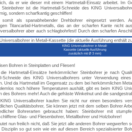
lich, da er wie dieser mit einem Hartmetall-Einsatz arbeitet. Im
 Steinbohrer ist die Hartmetall-Schneide des KING Universalbohr
mig, sondern scharfkantig geschliffen!
somit als spanabhebender Drehbohrer eingesetzt werden. Au
gen Titancarbid-Hartmetalls, das an der scharfen Kante nicht ausb
ersalbohrer aber auch schlagbohrfest! Durch den scharfen Anschliff
KING Universalbohrer in Metall-
Kassette (aktuelle Ausführung
zusätzlich mit Ø 3 mm)
sen Bohren in Steinplatten und Fliesen!
die Hartmetall-Einsätze herkömmlicher Steinbohrer je nach Qualit
ll-Schneide des KING Universalbohrers unter Verwendung eine
n. Und da Hartmetall im Gegensatz zu dem bei herkömmlichen Meta
blemlos noch höhere Temperaturen aushält, gibt es beim KING Univ
 des Bohrers mehr! Auch die gefräste Winkelnut und die sandgestrah
KING Universalbohrer kaufen Sie nicht nur einen besonders ver
lichen Qualitätsbohrer, Sie können jetzt mit dem selben Bohrer Arbe
iedlicher Bohrerarten gebraucht haben: Steinbohrer mit stumpf
chliffene Glas- und Fliesenbohrer, Metallbohrer und Holzbohrer!
tet nun freilich nicht, daß Sie jetzt alle anderen Bohrer wegwerfen so
 Disziplin so gut sein wie ein auf diesen Bereich spezialisierter Bo