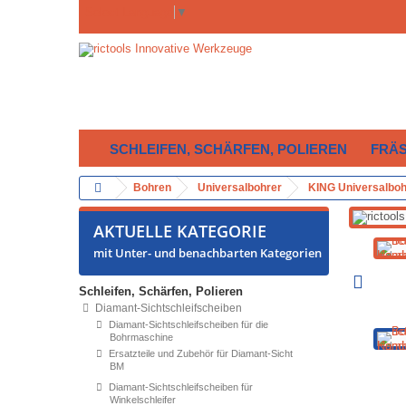
Select Language
▼
SCHLEIFEN, SCHÄRFEN, POLIEREN
FRÄ
Bohren
Universalbohrer
KING Universalboh
AKTUELLE KATEGORIE
mit Unter- und benachbarten Kategorien
Schleifen, Schärfen, Polieren
Diamant-Sichtschleifscheiben
Diamant-Sichtschleifscheiben für die
Bohrmaschine
Ersatzteile und Zubehör für Diamant-Sicht
BM
Diamant-Sichtschleifscheiben für
Winkelschleifer