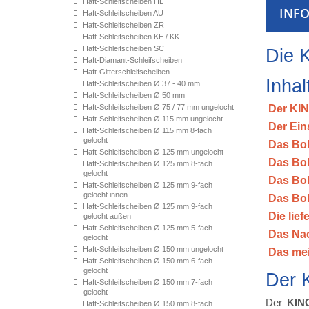
Haft-Schleifscheiben HL
INF
Haft-Schleifscheiben AU
Haft-Schleifscheiben ZR
Haft-Schleifscheiben KE / KK
Haft-Schleifscheiben SC
Die 
Haft-Diamant-Schleifscheiben
Haft-Gitterschleifscheiben
Inhal
Haft-Schleifscheiben Ø 37 - 40 mm
Haft-Schleifscheiben Ø 50 mm
Haft-Schleifscheiben Ø 75 / 77 mm ungelocht
Der KIN
Haft-Schleifscheiben Ø 115 mm ungelocht
Der Ein
Haft-Schleifscheiben Ø 115 mm 8-fach
gelocht
Das Boh
Haft-Schleifscheiben Ø 125 mm ungelocht
Das Boh
Haft-Schleifscheiben Ø 125 mm 8-fach
gelocht
Das Bo
Haft-Schleifscheiben Ø 125 mm 9-fach
gelocht innen
Das Boh
Haft-Schleifscheiben Ø 125 mm 9-fach
Die lie
gelocht außen
Haft-Schleifscheiben Ø 125 mm 5-fach
Das Nac
gelocht
Haft-Schleifscheiben Ø 150 mm ungelocht
Das me
Haft-Schleifscheiben Ø 150 mm 6-fach
gelocht
Der 
Haft-Schleifscheiben Ø 150 mm 7-fach
gelocht
Der
KING
Haft-Schleifscheiben Ø 150 mm 8-fach