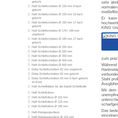
gelocht
sehr ähn
Haft-Schleifscheiben Ø 150 mm 9-fach
normalen
gelocht
meißelför
Haft-Schleifscheiben Ø 150 mm 15-fach
Er kann 
gelocht
hochwerti
Haft-Schleifscheiben Ø 150 mm 17-fach
gelocht
KING Univ
Haft-Schleifscheiben Ø 178 / 180 mm
ungelocht
Haft-Schleifscheiben Ø 185 mm 17-fach
gelocht
Haft-Schleifscheiben Ø 200 mm
Haft-Schleifscheiben Ø 265 mm
Haft-Schleifscheiben Ø 300 mm
zum präzi
Haft-Schleifscheiben Ø 406 mm
Während 
Haft-Schleifscheiben Ø 600 mm
Hartmeta
Delta-Schleifscheiben 82 mm ungelocht
verbunde
Delta-Schleifscheiben 82 mm gelocht
Delta-Schleifscheiben 93 mm 6-fach gelocht
Stahl pro
im Kreis
Ausglühen
Haft-Schleifblätter für die Kaindl Schleifkelle
Mit dem 
Haft-Schleifvliese
unempfind
Haft-Schleifvliese Ø 115 mm
untersch
Haft-Schleifvliese Ø 125 mm
scharfges
Haft-Schleifvliese Ø 180 mm
Das bedeu
Haft-Reinigungsvliese
einzelnen
Haft-Reinigungsvliese Ø 125 mm