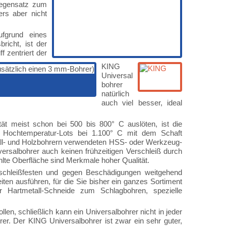
 Gegensatz zum
ers aber nicht
fgrund eines
richt, ist der
 zentriert der
KING
Universal
bohrer
natürlich
auch viel besser, ideal
ät meist schon bei 500 bis 800° C auslöten, ist die
s Hochtemperatur-Lots bei 1.100° C mit dem Schaft
ll- und Holzbohrern verwendeten HSS- oder Werkzeug-
ersalbohrer auch keinen frühzeitigen Verschleiß durch
lte Oberfläche sind Merkmale hoher Qualität.
schleißfesten und gegen Beschädigungen weitgehend
iten ausführen, für die Sie bisher ein ganzes Sortiment
er Hartmetall-Schneide zum Schlagbohren, spezielle
llen, schließlich kann ein Universalbohrer nicht in jeder
hrer. Der KING Universalbohrer ist zwar ein sehr guter,