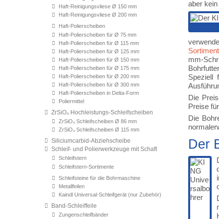
aber kein
Haft-Reinigungsvliese Ø 150 mm
Haft-Reinigungsvliese Ø 200 mm
Haft-Polierscheiben
Haft-Polierscheiben für Ø 75 mm
verwende
Haft-Polierscheiben für Ø 115 mm
Sortimen
Haft-Polierscheiben für Ø 125 mm
mm-Schri
Haft-Polierscheiben für Ø 150 mm
Bohrfutt
Haft-Polierscheiben für Ø 175 mm
Speziell
Haft-Polierscheiben für Ø 200 mm
Haft-Polierscheiben für Ø 300 mm
Ausführun
Haft-Polierscheiben in Delta-Form
Die Preis
Poliermittel
Preise fü
ZrSiO₄ Hochleistungs-Schleifscheiben
Die Bohr
ZrSiO₄ Schleifscheiben Ø 86 mm
normalerw
ZrSiO₄ Schleifscheiben Ø 115 mm
Der 
Siliciumcarbid-Abziehscheibe
Schleif- und Polierwerkzeuge mit Schaft
Schleifstern
Schleifstern-Sortimente
Schleifsteine für die Bohrmaschine
Metallfeilen
Kaindl Universal-Schleifgerät (nur Zubehör)
Band-Schleiffeile
Zungenschleifbänder