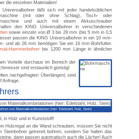
r die einzelnen Materialien!
Universalbohrer läßt sich mit jeder handelsüblichen
maschine (mit oder ohne Schlag), Tisch- oder
rmaschine und auch mit einem Akkuschrauber
rhalten den KING Universalbohrer in verschiedenen
rten
sowie einzeln von Ø 3 bis 28 mm (bis 9 mm in 0,5
esser passen die KING Universalbohrer in ein 10 mm-
mm- und ab 26 mm benötigen Sie ein 16 mm-Bohrfutter.
rsal-Hammerbohrer
bis 1200 mm Länge in ähnlicher
chen Vorteile durchaus im Bereich der
chmesser sind erstaunlich günstig!
lten nachgefragten Überlängen) sind
f Anfrage.
hrers
ohren von Materialkombinationen (hier: Edelstahl, Holz, Stein)
, in Holz und in Kunststoff!
. ein Holzregal an die Wand schrauben, müssen Sie nicht
Steinbohrer getrennt bohren, sondern Sie halten das
rsteine, dann passen automatisch auch die Löcher! Auch