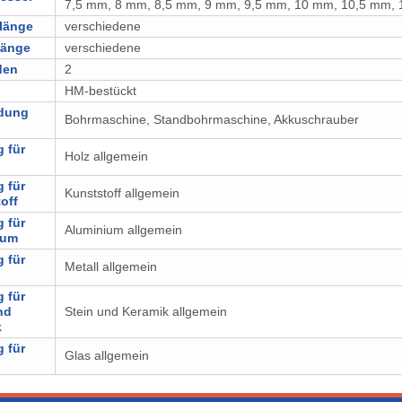
7,5 mm, 8 mm, 8,5 mm, 9 mm, 9,5 mm, 10 mm, 10,5 mm,
länge
verschiedene
länge
verschiedene
den
2
l
⁠⁠⁠⁠⁠⁠⁠⁠HM-bestückt
dung
Bohrmaschine, Standbohrmaschine, Akkuschrauber
 für
Holz allgemein
 für
Kunststoff allgemein
off
 für
Aluminium allgemein
ium
 für
Metall allgemein
 für
nd
Stein und Keramik allgemein
k
 für
Glas allgemein