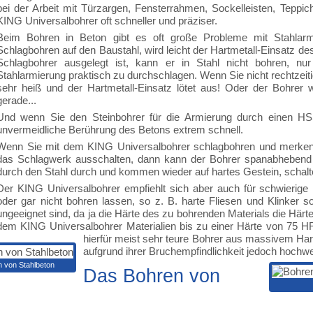
bei der Arbeit mit Türzargen, Fensterrahmen, Sockelleisten, Teppi
KING Universalbohrer oft schneller und präziser.
Beim Bohren in Beton gibt es oft große Probleme mit Stahlarmi
Schlagbohren auf den Baustahl, wird leicht der Hartmetall-Einsatz des
Schlagbohrer ausgelegt ist, kann er in Stahl nicht bohren, n
Stahlarmierung praktisch zu durchschlagen. Wenn Sie nicht rechtzeit
sehr heiß und der Hartmetall-Einsatz lötet aus! Oder der Bohrer w
gerade...
Und wenn Sie den Steinbohrer für die Armierung durch einen HSS-
unvermeidliche Berührung des Betons extrem schnell.
Wenn Sie mit dem KING Universalbohrer schlagbohren und merken,
das Schlagwerk ausschalten, dann kann der Bohrer spanabhebend 
durch den Stahl durch und kommen wieder auf hartes Gestein, schalt
Der KING Universalbohrer empfiehlt sich aber auch für schwierige 
oder gar nicht bohren lassen, so z. B. harte Fliesen und Klinker so
ungeeignet sind, da ja die Härte des zu bohrenden Materials die Härte
dem KING Universalbohrer Materialien bis zu einer Härte von 75 H
hierfür meist sehr teure Bohrer aus massivem Hart
aufgrund ihrer Bruchempfindlichkeit jedoch hochwe
 von Stahlbeton
Das Bohren von