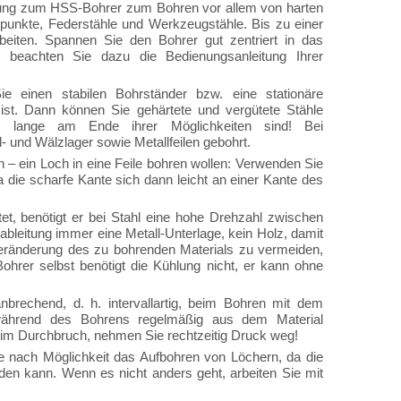
nzung zum HSS-Bohrer zum Bohren vor allem von harten
ßpunkte, Federstähle und Werkzeugstähle. Bis zu einer
iten. Spannen Sie den Bohrer gut zentriert in das
, beachten Sie dazu die Bedienungsanleitung Ihrer
 einen stabilen Bohrständer bzw. eine stationäre
 ist. Dann können Sie gehärtete und vergütete Stähle
n lange am Ende ihrer Möglichkeiten sind! Bei
 und Wälzlager sowie Metallfeilen gebohrt.
 – ein Loch in eine Feile bohren wollen: Verwenden Sie
 die scharfe Kante sich dann leicht an einer Kante des
et, benötigt er bei Stahl eine hohe Drehzahl zwischen
eitung immer eine Metall-Unterlage, kein Holz, damit
veränderung des zu bohrenden Materials zu vermeiden,
hrer selbst benötigt die Kühlung nicht, er kann ohne
brechend, d. h. intervallartig, beim Bohren mit dem
ährend des Bohrens regelmäßig aus dem Material
eim Durchbruch, nehmen Sie rechtzeitig Druck weg!
ie nach Möglichkeit das Aufbohren von Löchern, da die
rden kann. Wenn es nicht anders geht, arbeiten Sie mit