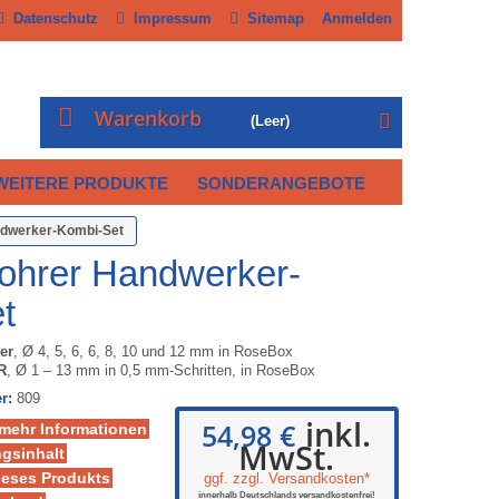
Datenschutz
Impressum
Sitemap
Anmelden
Warenkorb
(Leer)
WEITERE PRODUKTE
SONDERANGEBOTE
ndwerker-Kombi-Set
Bohrer Handwerker-
t
er
, Ø 4, 5, 6, 6, 8, 10 und 12 mm in RoseBox
R
, Ø 1 – 13 mm in 0,5 mm-Schritten, in RoseBox
r:
809
inkl.
54,98 €
 mehr Informationen
MwSt.
gsinhalt
ieses Produkts
ggf. zzgl. Versandkosten*
innerhalb Deutschlands versandkostenfrei!