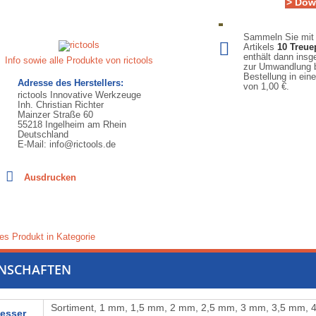
> Dow
Sammeln Sie mit
Artikels
10
Treue
enthält dann ins
Info sowie alle Produkte von rictools
zur Umwandlung b
Bestellung in ein
Adresse des Herstellers:
von
1,00 €
.
rictools Innovative Werkzeuge
Inh. Christian Richter
Mainzer Straße 60
55218 Ingelheim am Rhein
Deutschland
E-Mail: info@rictools.de
Ausdrucken
es Produkt in Kategorie
ENSCHAFTEN
Sortiment, 1 mm, 1,5 mm, 2 mm, 2,5 mm, 3 mm, 3,5 mm, 
esser