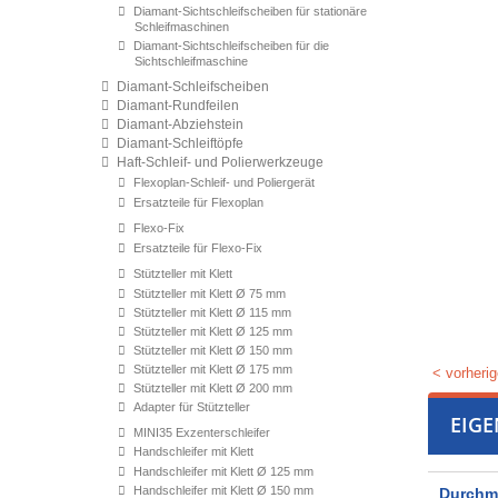
Diamant-Sichtschleifscheiben für stationäre
Schleifmaschinen
Diamant-Sichtschleifscheiben für die
Sichtschleifmaschine
Diamant-Schleifscheiben
Diamant-Rundfeilen
Diamant-Abziehstein
Diamant-Schleiftöpfe
Haft-Schleif- und Polierwerkzeuge
Flexoplan-Schleif- und Poliergerät
Ersatzteile für Flexoplan
Flexo-Fix
Ersatzteile für Flexo-Fix
Stützteller mit Klett
Stützteller mit Klett Ø 75 mm
Stützteller mit Klett Ø 115 mm
Stützteller mit Klett Ø 125 mm
Stützteller mit Klett Ø 150 mm
Stützteller mit Klett Ø 175 mm
< vorherig
Stützteller mit Klett Ø 200 mm
Adapter für Stützteller
EIG
MINI35 Exzenterschleifer
Handschleifer mit Klett
Handschleifer mit Klett Ø 125 mm
Handschleifer mit Klett Ø 150 mm
Durchm