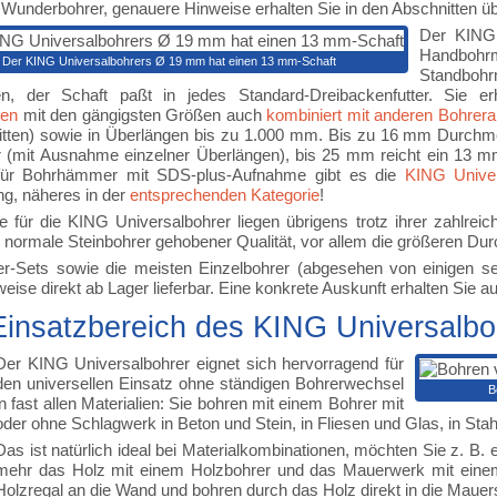
 Wunderbohrer, genauere Hinweise erhalten Sie in den Abschnitten übe
Der KING 
Handbohr
Der KING Universalbohrers Ø 19 mm hat einen 13 mm-Schaft
Standboh
n, der Schaft paßt in jedes Standard-Dreibackenfutter. Sie e
ten
mit den gängigsten Größen auch
kombiniert mit anderen Bohrera
tten) sowie in Überlängen bis zu 1.000 mm. Bis zu 16 mm Durchm
er (mit Ausnahme einzelner Überlängen), bis 25 mm reicht ein 13 
 für Bohrhämmer mit SDS-plus-Aufnahme gibt es die
KING Unive
g, näheres in der
entsprechenden Kategorie
!
e für die KING Universalbohrer liegen übrigens trotz ihrer zahlrei
r normale Steinbohrer gehobener Qualität, vor allem die größeren Dur
er-Sets sowie die meisten Einzelbohrer (abgesehen von einigen se
eise direkt ab Lager lieferbar. Eine konkrete Auskunft erhalten Sie au
Einsatzbereich des KING Universalbo
Der KING Universalbohrer eignet sich hervorragend für
den universellen Einsatz ohne ständigen Bohrerwechsel
B
in fast allen Materialien: Sie bohren mit einem Bohrer mit
oder ohne Schlagwerk in Beton und Stein, in Fliesen und Glas, in Stahl
Das ist natürlich ideal bei Materialkombinationen, möchten Sie z. B
mehr das Holz mit einem Holzbohrer und das Mauerwerk mit einem 
Holzregal an die Wand und bohren durch das Holz direkt in die Maue