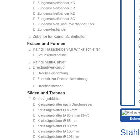
Zungenschleifbänder KO
Zungenschleifbänder ZR
Zungenschleifbänder KE
Zungenschleifbänder SC
Zungenschleif- und Polierbänder Kork
Zungenvliesbänder
Zubehör für Kaindl Schleifrollen
Fräsen und Formen
Kaindl Frässcheiben für Winkelschleifer
Staubschutzhaube
Kaindl Multi-Carver
Drechselwerkzeug
Drechseleinrichtung
Zubehör zur Drechseleinrichtung
Drechselmesser
Sägen und Trennen
Kreissägeblätter
Kreissägeblätter nach Durchmesser
Kreissägeblätter Ø 85 mm
Kreissägeblätter Ø 85,7 mm (3⅜'')
Bohren
Kreissägeblätter Ø 86 mm
Kreissägeblätter Ø 90 mm
Stahl
Kreissägeblätter Ø 100 mm
Kreissägeblätter Ø 105 mm