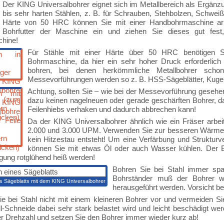
Der KING Universalbohrer eignet sich im Metallbereich als Ergä
bis sehr harten Stählen, z. B. für Schrauben, Stehbolzen, Schwei
Härte von 50 HRC können Sie mit einer Handbohrmaschine arbe
Bohrfutter der Maschine ein und ziehen Sie dieses gut fest
hine!
Für Stähle mit einer Härte über 50 HRC benötigen Sie
Bohrmaschine, da hier ein sehr hoher Druck erforderlich
bohren, bei denen herkömmliche Metallbohrer scho
Messevorführungen werden so z. B. HSS-Sägeblätter, Kugel-
Achtung, sollten Sie – wie bei der Messevorführung gesehen
dazu keinen nagelneuen oder gerade geschärften Bohrer, da
Feilenhiebs verhaken und dadurch abbrechen kann!
Da der KING Universalbohrer ähnlich wie ein Fräser arbeit
2.000 und 3.000 UPM. Verwenden Sie zur besseren Wärmeabl
kein Hitzestau entsteht! Um eine Verfärbung und Struktur
können Sie mit etwas Öl oder auch Wasser kühlen. Der Bo
gung rotglühend heiß werden!
Bohren Sie bei Stahl immer span
Bohrständer muß der Bohrer w
s Sägeblatts mit dem KING Universalbohrer
herausgeführt werden. Vorsicht b
e bei Stahl nicht mit einem kleineren Bohrer vor und vermeiden S
l-Schneide dabei sehr stark belastet wird und leicht beschädigt we
r Drehzahl und setzen Sie den Bohrer immer wieder kurz ab!