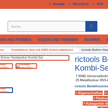
Kontakt
Warenkorb
AGB
SEN UND FORMEN
SÄGEN UND TRENNEN
BOHREN
Vergrößern
rer
Kombinierte Sets mit KING Universalbohrern
rictools Bohrer Ha
rictools 
Kombi-Se
7 KING Universalbohr
25 Metallbohrer HSS-
rictools Bestellnumme
> Eigenschaften
>
> Packun
> Kategorien d