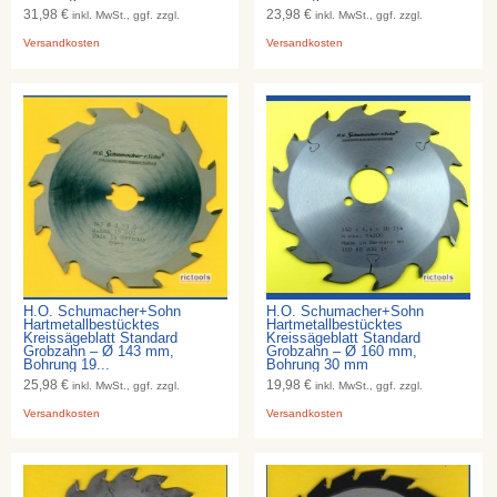
31,98 €
23,98 €
inkl. MwSt., ggf. zzgl.
inkl. MwSt., ggf. zzgl.
Versandkosten
Versandkosten
H.O. Schumacher+Sohn
H.O. Schumacher+Sohn
Hartmetallbestücktes
Hartmetallbestücktes
Kreissägeblatt Standard
Kreissägeblatt Standard
Grobzahn – Ø 143 mm,
Grobzahn – Ø 160 mm,
Bohrung 19...
Bohrung 30 mm
25,98 €
19,98 €
inkl. MwSt., ggf. zzgl.
inkl. MwSt., ggf. zzgl.
Versandkosten
Versandkosten