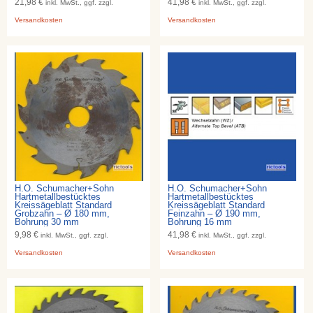
21,98 €
41,98 €
inkl. MwSt., ggf. zzgl.
inkl. MwSt., ggf. zzgl.
Versandkosten
Versandkosten
H.O. Schumacher+Sohn
H.O. Schumacher+Sohn
Hartmetallbestücktes
Hartmetallbestücktes
Kreissägeblatt Standard
Kreissägeblatt Standard
Grobzahn – Ø 180 mm,
Feinzahn – Ø 190 mm,
Bohrung 30 mm
Bohrung 16 mm
9,98 €
41,98 €
inkl. MwSt., ggf. zzgl.
inkl. MwSt., ggf. zzgl.
Versandkosten
Versandkosten