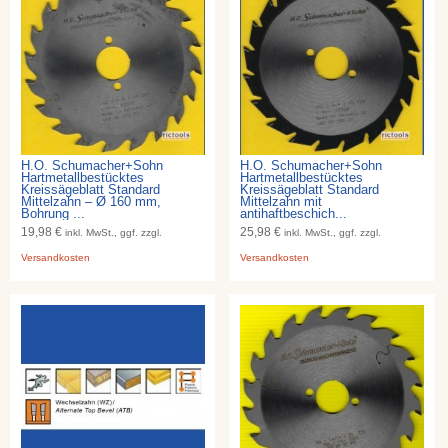
H.O. Schumacher+Sohn
H.O. Schumacher+Sohn
Hartmetallbestücktes
Hartmetallbestücktes
Kreissägeblatt Standard
Kreissägeblatt Standard
Mittelzahn – Ø 160 mm,
Mittelzahn mit
Bohrung ...
antihaftbeschich...
19,98 €
25,98 €
inkl. MwSt., ggf. zzgl.
inkl. MwSt., ggf. zzgl.
Versandkosten
Versandkosten