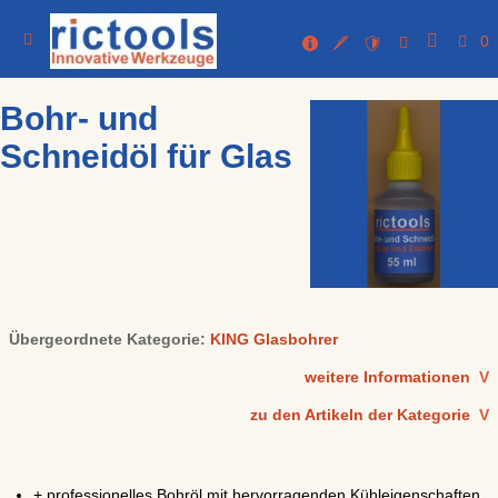
0
Bohr- und
Schneidöl für Glas
Übergeordnete Kategorie:
KING Glasbohrer
weitere Informationen
V
zu den Artikeln der Kategorie
V
+ professionelles Bohröl mit hervorragenden Kühleigenschaften