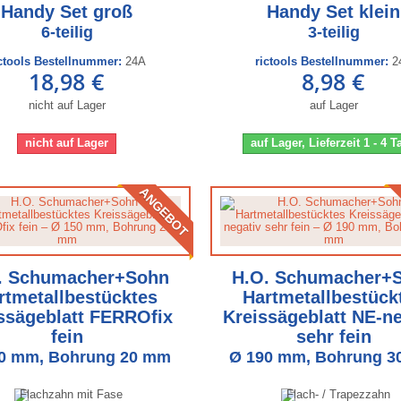
Handy Set groß
Handy Set klein
6-teilig
3-teilig
ictools Bestellnummer:
24A
rictools Bestellnummer:
2
18,98 €
8,98 €
nicht auf Lager
auf Lager
nicht auf Lager
auf Lager, Lieferzeit 1 - 4 
ANGEBOT
. Schumacher+Sohn
H.O. Schumacher+
rtmetallbestücktes
Hartmetallbestück
ssägeblatt FERROfix
Kreissägeblatt NE-ne
fein
sehr fein
0 mm, Bohrung 20 mm
Ø 190 mm, Bohrung 