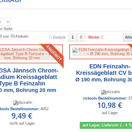
ro Seite
0 von 70 Artikeln
Zurück
1
2
Weiter
Alle
ANGEBOT
EDN Feinzahn-
ISA Jännsch Chrom-
Kreissägeblatt CV b
dium Kreissägeblatt
Ø 190 mm, Bohrung 
Type B Feinzahn
0 mm, Bohrung 20 mm
rictools Bestellnummer:
3
10,98 €
ctools Bestellnummer:
4052
9,49 €
auf Lager
nicht auf Lager
auf Lager, Lieferzeit 1 - 4 