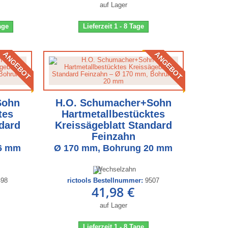
auf Lager
Tage
Lieferzeit 1 - 8 Tage
ANGEBOT
ANGEBOT
Sohn
H.O. Schumacher+Sohn
tes
Hartmetallbestücktes
dard
Kreissägeblatt Standard
Feinzahn
16 mm
Ø 170 mm, Bohrung 20 mm
498
rictools Bestellnummer:
9507
41,98 €
auf Lager
Lieferzeit 1 - 8 Tage