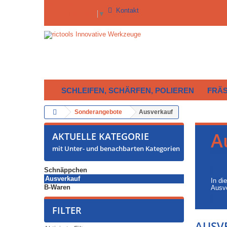
Anmelden
Kontakt
Select Language
▼
SCHLEIFEN, SCHÄRFEN, POLIEREN
FRÄ
Sonderangebote
Ausverkauf
A
AKTUELLE KATEGORIE
mit Unter- und benachbarten Kategorien
Schnäppchen
Ausverkauf
In di
B-Waren
Ausve
FILTER
AUSV