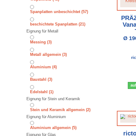
⁠⁠⁠⁠⁠⁠⁠⁠Spanplatten unbeschichtet
(57)
PRÄZ
Vana
⁠⁠⁠⁠⁠⁠⁠⁠⁠⁠beschichtete Spanplatten
(21)
Eignung für Metall
Ø 19
Messing
(3)
Metall allgemein
(3)
ri
⁠⁠⁠Aluminium
(4)
⁠⁠⁠⁠⁠⁠Baustahl
(3)
auf
⁠⁠⁠⁠⁠⁠⁠⁠Edelstahl
(1)
Eignung für Stein und Keramik
Stein und Keramik allgemein
(2)
Eignung für Aluminium
Aluminium allgemein
(5)
rict
Eignung für Glas