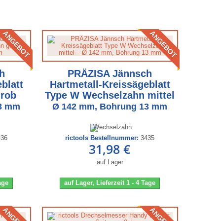
ANGEBOT
ANGEBOT
h
PRÄZISA Jännsch
blatt
Hartmetall-Kreissägeblatt
grob
Type W Wechselzahn mittel
13 mm
Ø 142 mm, Bohrung 13 mm
436
rictools Bestellnummer:
3435
31,98 €
auf Lager
Tage
auf Lager, Lieferzeit 1 - 4 Tage
ANGEBOT
ANGEBOT