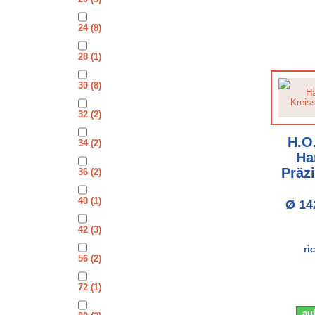
24
(8)
28
(1)
30
(8)
32
(2)
H.O
34
(2)
Ha
Präz
36
(2)
40
(1)
Ø 14
42
(3)
ri
56
(2)
72
(1)
auf