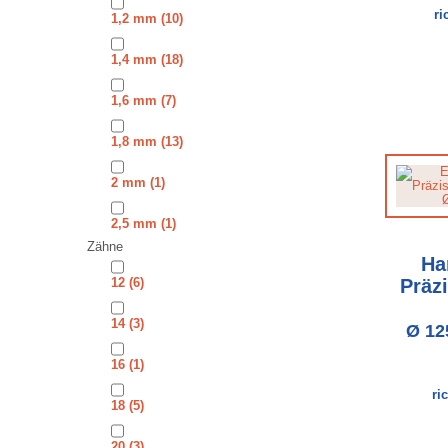
ri
1,2 mm
(10)
1,4 mm
(18)
1,6 mm
(7)
1,8 mm
(13)
2 mm
(1)
2,5 mm
(1)
Zähne
Ha
12
(6)
Präz
14
(3)
Ø 12
16
(1)
ri
18
(5)
20
(3)