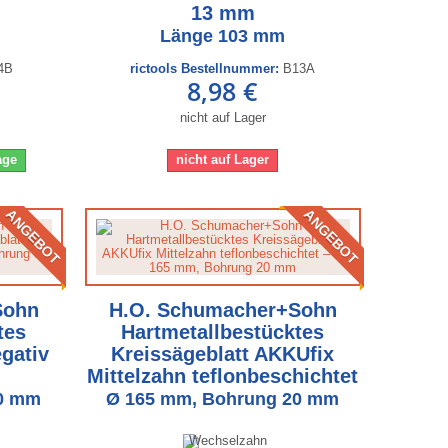
13 mm
Länge 103 mm
4B
rictools Bestellnummer:
B13A
8,98 €
nicht auf Lager
Tage
nicht auf Lager
ANGEBOT
ANGEBOT
Sohn
H.O. Schumacher+Sohn
tes
Hartmetallbestücktes
gativ
Kreissägeblatt AKKUfix
Mittelzahn teflonbeschichtet
30 mm
Ø 165 mm, Bohrung 20 mm