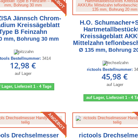
ISA Jännsch Chrom-
H.O. Schumacher+
dium Kreissägeblatt
Hartmetallbestück
Type B Feinzahn
Kreissägeblatt AKK
0 mm, Bohrung 30 mm
Mittelzahn teflonbesc
Ø 135 mm, Bohrung 
ctools Bestellnummer:
3414
12,98 €
rictools Bestellnummer:
3
auf Lager
45,98 €
auf Lager
 Lager, Lieferzeit 1 - 4 Tage
auf Lager, Lieferzeit 1 - 4 
ANGEBOT
ools Drechselmesser
rictools Drechselm