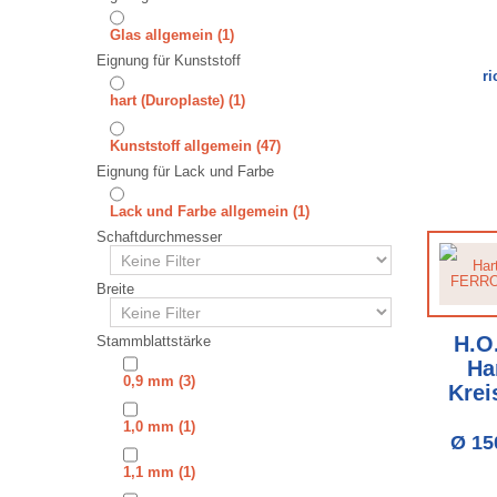
Glas allgemein
(1)
Eignung für Kunststoff
r
hart (Duroplaste)
(1)
Kunststoff allgemein
(47)
Eignung für Lack und Farbe
Lack und Farbe allgemein
(1)
Schaftdurchmesser
Breite
H.O
Stammblattstärke
Ha
0,9 mm
(3)
Krei
1,0 mm
(1)
Ø 15
1,1 mm
(1)