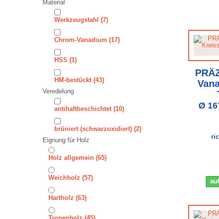
Material
⁠⁠Werkzeugstahl
(7)
⁠⁠⁠⁠Chrom-Vanadium
(17)
⁠⁠⁠⁠⁠⁠HSS
(1)
PRÄZ
⁠⁠⁠⁠⁠⁠⁠⁠HM-bestückt
(43)
Vana
Veredelung
Ø 16
antihaftbeschichtet
(10)
brüniert (schwarzoxidiert)
(2)
ri
Eignung für Holz
Holz allgemein
(65)
⁠Weichholz
(57)
auf
⁠⁠⁠Hartholz
(63)
⁠⁠⁠⁠⁠Tropenholz
(45)