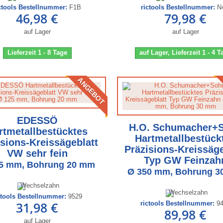
ctools Bestellnummer:
F1B
rictools Bestellnummer:
N
46,98 €
79,98 €
auf Lager
auf Lager
Lieferzeit 1 - 8 Tage
auf Lager, Lieferzeit 1 - 4 
ANGEBOT
EDESSÖ
H.O. Schumacher+
rtmetallbestücktes
Hartmetallbestück
isions-Kreissägeblatt
Präzisions-Kreissäge
VW sehr fein
Typ GW Feinzah
5 mm, Bohrung 20 mm
Ø 350 mm, Bohrung 
ctools Bestellnummer:
9529
31,98 €
rictools Bestellnummer:
9
89,98 €
auf Lager