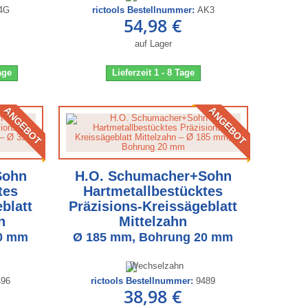
4G
rictools Bestellnummer:
AK3
54,98 €
auf Lager
Tage
Lieferzeit 1 - 8 Tage
ANGEBOT
ANGEBOT
Sohn
H.O. Schumacher+Sohn
tes
Hartmetallbestücktes
blatt
Präzisions-Kreissägeblatt
n
Mittelzahn
30 mm
Ø 185 mm, Bohrung 20 mm
496
rictools Bestellnummer:
9489
38,98 €