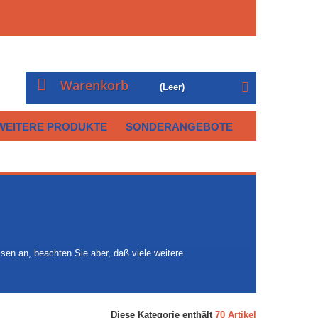
AGB
Datenschutz
Impressum
Sitemap
Warenkorb
(Leer)
WEITERE PRODUKTE
SONDERANGEBOTE
isen an, beachten Sie aber, daß viele weitere
Diese Kategorie enthält
70 Artikel