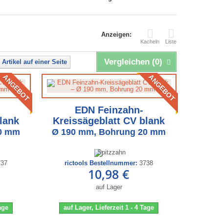
Anzeigen:
Kacheln
Liste
Vergleichen (
0
)
 Artikel auf einer Seite
ANGEBOT
ANGEBOT
EDN Feinzahn-
lank
Kreissägeblatt CV blank
30 mm
Ø 190 mm, Bohrung 20 mm
737
rictools Bestellnummer:
3738
10,98 €
auf Lager
Tage
auf Lager, Lieferzeit 1 - 4 Tage