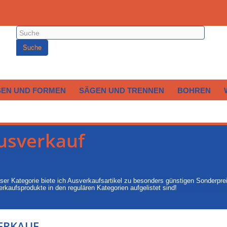
Warenkorb
Suche
SEN UND FORMEN
SÄGEN UND TRENNEN
BOHREN
usverkauf
eser Kategorie biete ich Ausverkaufsartikel zu besonders günstigen Sonderpre
rkaufsprodukte in den regulären Kategorien aufgelistet sind!
ERKAUF