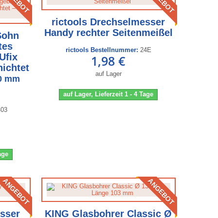
rictools Drechselmesser
Handy rechter Seitenmeißel
Sohn
tes
rictools Bestellnummer:
24E
Ufix
1,98 €
hichtet
auf Lager
20 mm
auf Lager, Lieferzeit 1 - 4 Tage
403
Tage
ANGEBOT
ANGEBOT
esser
KING Glasbohrer Classic Ø