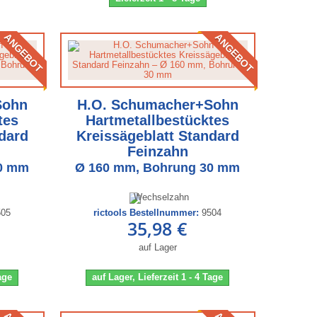
ANGEBOT
ANGEBOT
Sohn
H.O. Schumacher+Sohn
tes
Hartmetallbestücktes
dard
Kreissägeblatt Standard
Feinzahn
30 mm
Ø 160 mm, Bohrung 30 mm
505
rictools Bestellnummer:
9504
35,98 €
auf Lager
Tage
auf Lager, Lieferzeit 1 - 4 Tage