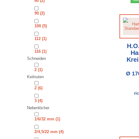
80
(2)
90
(2)
100
(5)
112
(1)
H.O
116
(1)
Ha
Schneiden
Krei
2
(1)
Ø 17
Keilnuten
2
(6)
ri
3
(4)
Nebenlöcher
1/6/32 mm
(1)
2/4,5/22 mm
(4)