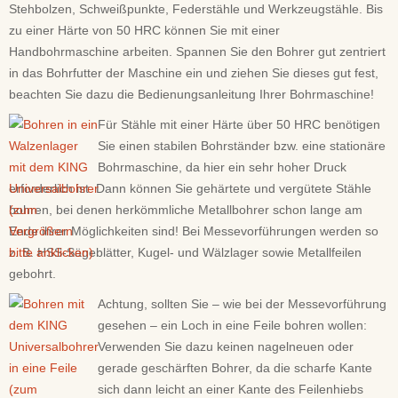
Stehbolzen, Schweißpunkte, Federstähle und Werkzeugstähle. Bis
zu einer Härte von 50 HRC können Sie mit einer
Handbohrmaschine arbeiten. Spannen Sie den Bohrer gut zentriert
in das Bohrfutter der Maschine ein und ziehen Sie dieses gut fest,
beachten Sie dazu die Bedienungsanleitung Ihrer Bohrmaschine!
Für Stähle mit einer Härte über 50 HRC benötigen
Sie einen stabilen Bohrständer bzw. eine stationäre
Bohrmaschine, da hier ein sehr hoher Druck
erforderlich ist. Dann können Sie gehärtete und vergütete Stähle
bohren, bei denen herkömmliche Metallbohrer schon lange am
Ende ihrer Möglichkeiten sind! Bei Messevorführungen werden so
z. B. HSS-Sägeblätter, Kugel- und Wälzlager sowie Metallfeilen
gebohrt.
Achtung, sollten Sie – wie bei der Messevorführung
gesehen – ein Loch in eine Feile bohren wollen:
Verwenden Sie dazu keinen nagelneuen oder
gerade geschärften Bohrer, da die scharfe Kante
sich dann leicht an einer Kante des Feilenhiebs