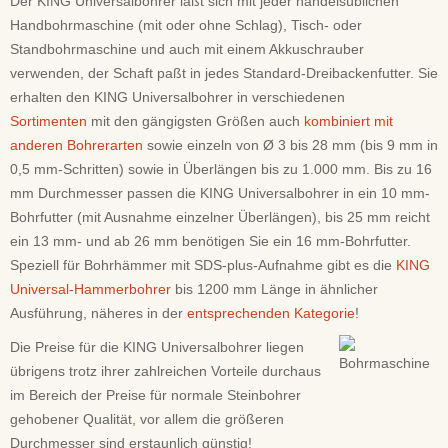
Der KING Universalbohrer läßt sich mit jeder handelsüblichen
Handbohrmaschine (mit oder ohne Schlag), Tisch- oder
Standbohrmaschine und auch mit einem Akkuschrauber
verwenden, der Schaft paßt in jedes Standard-Dreibackenfutter. Sie
erhalten den KING Universalbohrer in verschiedenen
Sortimenten
mit den gängigsten Größen auch
kombiniert mit
anderen Bohrerarten
sowie einzeln von Ø 3 bis 28 mm (bis 9 mm in
0,5 mm-Schritten) sowie in Überlängen bis zu 1.000 mm. Bis zu 16
mm Durchmesser passen die KING Universalbohrer in ein 10 mm-
Bohrfutter (mit Ausnahme einzelner Überlängen), bis 25 mm reicht
ein 13 mm- und ab 26 mm benötigen Sie ein 16 mm-Bohrfutter.
Speziell für Bohrhämmer mit SDS-plus-Aufnahme gibt es die
KING
Universal-Hammerbohrer
bis 1200 mm Länge in ähnlicher
Ausführung, näheres in der
entsprechenden Kategorie
!
Die Preise für die KING Universalbohrer liegen
übrigens trotz ihrer zahlreichen Vorteile durchaus
im Bereich der Preise für normale Steinbohrer
gehobener Qualität, vor allem die größeren
Durchmesser sind erstaunlich günstig!