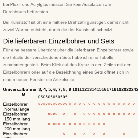
bei Plexi- und Acrylglas müssen Sie kein Ausplatzen am
Durchbruch befürchten.
Bei Kunststoff ist oft eine mittlere Drehzahl günstiger, damit nicht
zuviel Wärme entsteht, durch die der Kunststoff schmilzt.
Die lieferbaren Einzelbohrer und Sets
Für eine bessere Übersicht über die lieferbaren Einzelbohrer sowie
die Inhalte der verschiedenen Sets habe ich eine Tabelle
zusammengestellt. Beim Klick auf das Kreuz in den Zeilen mit den
Einzelbohrern oder auf die Bezeichnung eines Sets öffnet sich in
einem neuen Fenster die Artikelseite:
Universalbohrer
3,
4,
5,
6,
7,
8,
9
10
11
12
13
14
15
16
17
18
19
20
22
24
Ø
0
5
0
5
0
5
0
5
0
5
0
5
Einzelbohrer
×
×
×
×
×
×
×
×
×
×
×
×
×
×
×
×
×
×
×
×
×
×
×
×
×
×
Normallänge
Einzelbohrer
×
×
×
×
×
×
×
×
×
×
×
×
×
×
×
×
×
150 mm lang
Einzelbohrer
×
×
×
×
×
×
×
×
×
×
×
×
×
200 mm lang
Einzelbohrer
×
×
×
×
×
×