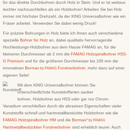
für das direkte Durchbohren durch Holz in Stein. Und er ist weitaus
leichter nachzuschleifen als ein Holzbohrer! Arbeiten Sie bei Holz
immer mit höchster Drehzahl, da der KING Universalbohrer wie ein
Fräser arbeitet. Verwenden Sie dabei wenig Druck!
Für präzise Bohrungen in Holz biete ich Ihnen auch verschiedene
spezielle
Bohrer für Holz
an, dabei qualitativ hervorragende
Hochleistungs-Holzbohrer aus dem Hause FAMAG an, für die
kleineren Durchmesser ab 2 mm die
FAMAG Holzspiralbohrer HSS-
G Premium
und für die größeren Durchmesser bis 100 mm die
innovativen
Bormax
Forstnerbohrer
, mehr dazu auf einer
by FAMAG
eigenen Seite!
Mit dem KING Universalbohrer können Sie
unterschiedlichste Kunststoffarten sauber
bohren. Holzbohrer aus HSS oder gar nur Chrom-
Vanadium verschleißen durch die abrasiven Eigenschaften vieler
Kunststoffe schnell und hartmetallbestückte Holzbohrer wie die
FAMAG Holzspiralbohrer HM
und die
Bormax³
by FAMAG
Hartmetallbestückten Forstnerbohrer
sind erheblich teurer. Auch