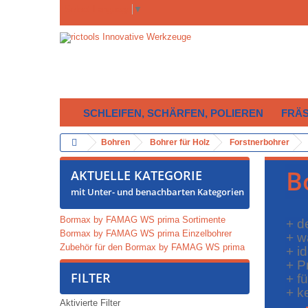
Select Language
▼
SCHLEIFEN, SCHÄRFEN, POLIEREN
FRÄ
Bohren
Bohrer für Holz
Forstnerbohrer
B
AKTUELLE KATEGORIE
mit Unter- und benachbarten Kategorien
Bormax by FAMAG WS prima Sortimente
+ d
Bormax by FAMAG WS prima Einzelbohrer
+ w
Zubehör für den Bormax by FAMAG WS prima
+ i
+ P
FILTER
+ f
+ k
Aktivierte Filter