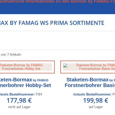
Ausführliche Informationen zu den Bormax by FAMAG F
AX BY FAMAG WS PRIMA SORTIMENTE
 von 7 Artikeln
keten-Bormax
Staketen-Bormax
by FAMAG
by 
tnerbohrer Hobby-Set
Forstnerbohrer Basi
ctools Bestellnummer:
F0H
rictools Bestellnummer:
F
177,98 €
199,98 €
nicht auf Lager
auf Lager