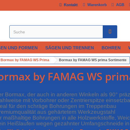
Kontakt
Warenkorb
AGB
SEN UND FORMEN
SÄGEN UND TRENNEN
BOHREN
Bormax by FAMAG WS Prima
Bormax by FAMAG WS prima Sortimente
ormax by FAMAG WS prim
er Bormax, der auch in anderen Winkeln als 90° präz
ahlweise mit Vorbohrer oder Zentrierspitze einsetzba
deal für den schräge Bohrungen im Treppenbau
remiumqualität aus gehärtetem Werkzeugstahl
ür maßhaltige Bohrungen in alle Holzwerkstoffe, Wei
ein Heißlaufen wegen gezahnter Umfangschneide in