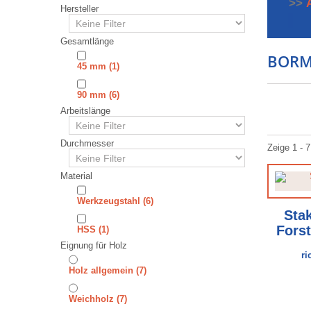
>>
Hersteller
Gesamtlänge
BORM
45 mm
(1)
90 mm
(6)
Arbeitslänge
Durchmesser
Zeige 1 - 7
Material
⁠⁠Werkzeugstahl
(6)
Sta
Fors
⁠⁠⁠⁠⁠⁠HSS
(1)
Eignung für Holz
ri
Holz allgemein
(7)
⁠Weichholz
(7)