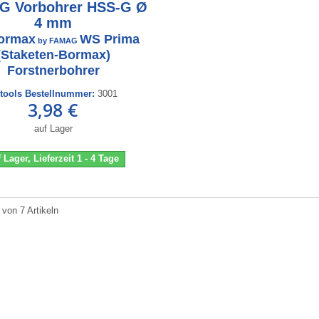
G Vorbohrer HSS-G Ø
4 mm
Bormax
WS Prima
by FAMAG
(Staketen-Bormax)
Forstnerbohrer
ctools Bestellnummer:
3001
3,98 €
auf Lager
 Lager, Lieferzeit 1 - 4 Tage
 von 7 Artikeln