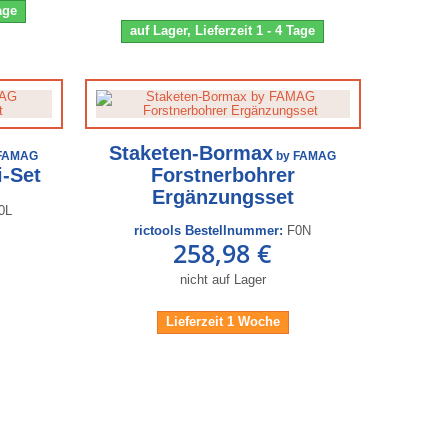
Tage
auf Lager, Lieferzeit 1 - 4 Tage
Staketen-Bormax
FAMAG
by FAMAG
i-Set
Forstnerbohrer
Ergänzungsset
0L
rictools Bestellnummer:
F0N
258,98 €
nicht auf Lager
Lieferzeit 1 Woche