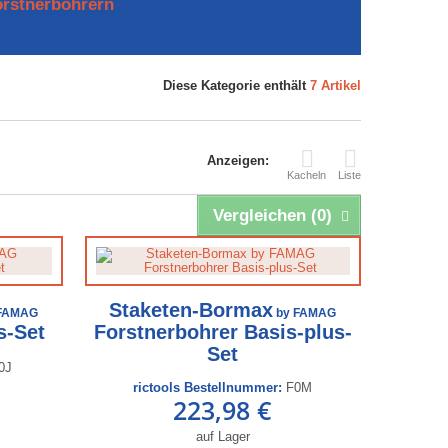
orstnerbohrern
Diese Kategorie enthält
7 Artikel
Anzeigen:
Kacheln
Liste
Vergleichen (
0
)
Staketen-Bormax
FAMAG
by FAMAG
s-Set
Forstnerbohrer Basis-plus-
Set
0J
rictools Bestellnummer:
F0M
223,98 €
auf Lager