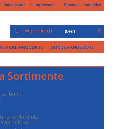
Datenschutz
Impressum
Sitemap
Anmelden
Warenkorb
(Leer)
WEITERE PRODUKTE
SONDERANGEBOTE
a Sortimente
ise bohrt
r
ch- und Hartholz
 Wellenform