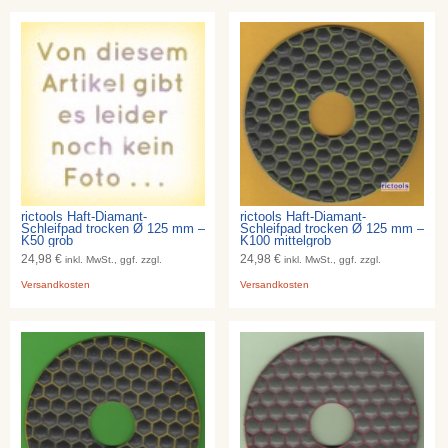
rictools Haft-Diamant-
rictools Haft-Diamant-
Schleifpad trocken Ø 125 mm –
Schleifpad trocken Ø 125 mm –
K50 grob
K100 mittelgrob
24,98 €
24,98 €
inkl. MwSt., ggf. zzgl.
inkl. MwSt., ggf. zzgl.
Versandkosten
Versandkosten