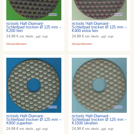
rictools Haft-Diamant-
rictools Haft-Diamant-
Schleifpad trocken Ø 125 mm –
Schleifpad trocken Ø 125 mm –
K200 fein
K400 extra fein
24,98 €
24,98 €
inkl. MwSt., ggf. zzgl.
inkl. MwSt., ggf. zzgl.
Versandkosten
Versandkosten
rictools Haft-Diamant-
rictools Haft-Diamant-
Schleifpad trocken Ø 125 mm –
Schleifpad trocken Ø 125 mm –
K800 superfein
K1500 ultrafein
24,98 €
24,98 €
inkl. MwSt., ggf. zzgl.
inkl. MwSt., ggf. zzgl.