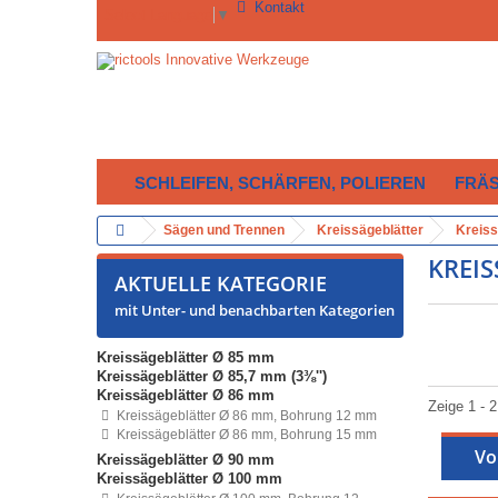
Kontakt
Select Language
▼
SCHLEIFEN, SCHÄRFEN, POLIEREN
FRÄ
Sägen und Trennen
Kreissägeblätter
Kreiss
KREI
AKTUELLE KATEGORIE
mit Unter- und benachbarten Kategorien
Kreissägeblätter Ø 85 mm
Kreissägeblätter Ø 85,7 mm (3⅜'')
Kreissägeblätter Ø 86 mm
Zeige 1 - 2
Kreissägeblätter Ø 86 mm, Bohrung 12 mm
Kreissägeblätter Ø 86 mm, Bohrung 15 mm
Vo
Kreissägeblätter Ø 90 mm
Kreissägeblätter Ø 100 mm