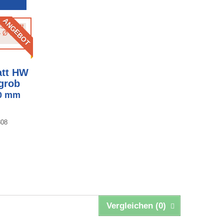
ANGEBOT
E
att HW
grob
30 mm
808
Vergleichen (
0
)