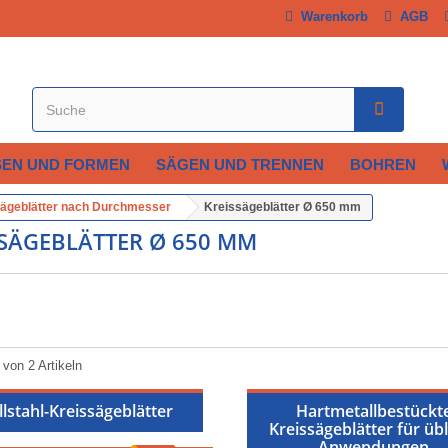
Warenkorb
AGB
SEN UND FORMEN
SÄGEN UND TRENNEN
BOHREN
ägeblätter nach Durchmesser
Kreissägeblätter Ø 650 mm
SSÄGEBLÄTTER Ø 650 MM
 von 2 Artikeln
llstahl-Kreissägeblätter
Hartmetallbestückt
Kreissägeblätter für üb
Anwendungen