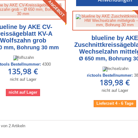
ANGEBOT
ueline by AKE CV-
eissägeblatt KV-A
blueline by AK
Wolfszahn grob
Zuschnittkreissägebl
0 mm, Bohrung 30 mm
Wechselzahn mittel
Ø 650 mm, Bohrung 
ctools Bestellnummer:
4300
135,98 €
rictools Bestellnummer:
3
nicht auf Lager
189,98 €
nicht auf Lager
nicht auf Lager
Lieferzeit 4 - 6 Tage
 von 2 Artikeln