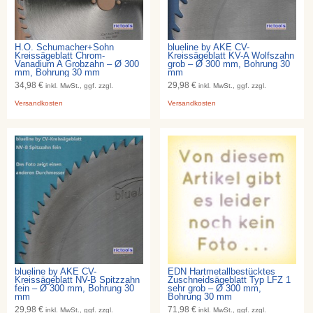
H.O. Schumacher+Sohn
blueline by AKE CV-
Kreissägeblatt Chrom-
Kreissägeblatt KV-A Wolfszahn
Vanadium A Grobzahn – Ø 300
grob – Ø 300 mm, Bohrung 30
mm, Bohrung 30 mm
mm
34,98 €
29,98 €
inkl. MwSt., ggf. zzgl.
inkl. MwSt., ggf. zzgl.
Versandkosten
Versandkosten
blueline by AKE CV-
EDN Hartmetallbestücktes
Kreissägeblatt NV-B Spitzzahn
Zuschneidsägeblatt Typ LFZ 1
fein – Ø 300 mm, Bohrung 30
sehr grob – Ø 300 mm,
mm
Bohrung 30 mm
29,98 €
71,98 €
inkl. MwSt., ggf. zzgl.
inkl. MwSt., ggf. zzgl.