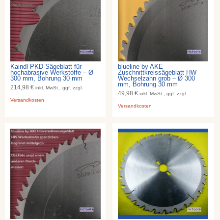
Kaindl PKD-Sägeblatt für
blueline by AKE
hochabrasive Werkstoffe – Ø
Zuschnittkreissägeblatt HW
300 mm, Bohrung 30 mm
Wechselzahn grob – Ø 300
mm, Bohrung 30 mm
214,98 €
inkl. MwSt., ggf. zzgl.
49,98 €
inkl. MwSt., ggf. zzgl.
Versandkosten
Versandkosten