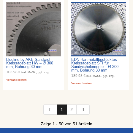
blueline by AKE Sandwich-
EDN Hartmetallbestücktes
Kreissägeblatt HW – Ø 300
Kreissägeblatt STI für
mm, Bohrung 30 mm
Sandwichelemente – Ø 300
mm, Bohrung 30 mm
103,98 €
inkl. MwSt., ggf. zzgl.
189,98 €
inkl. MwSt., ggf. zzgl.
Versandkosten
Versandkosten
1
2
Zeige 1 - 50 von 51 Artikeln