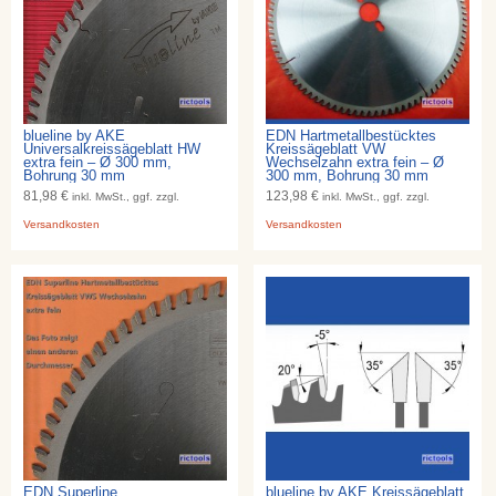
blueline by AKE
EDN Hartmetallbestücktes
Universalkreissägeblatt HW
Kreissägeblatt VW
extra fein – Ø 300 mm,
Wechselzahn extra fein – Ø
Bohrung 30 mm
300 mm, Bohrung 30 mm
81,98 €
123,98 €
inkl. MwSt., ggf. zzgl.
inkl. MwSt., ggf. zzgl.
Versandkosten
Versandkosten
EDN Superline
blueline by AKE Kreissägeblatt