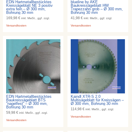
EDN Hartmetallbestücktes
blueline by AKE
Kreissägeblatt NE 3 positiv
Baukreissägeblatt HW
extra fein – Ø 300 mm,
Trapezzahn grob – Ø 300 mm,
Bohrung 30 mm
Bohrung 30 mm
169,98 €
41,98 €
inkl. MwSt., ggf. zzgl.
inkl. MwSt., ggf. zzgl.
Versandkosten
Versandkosten
EDN Hartmetallbestücktes
Kaindl XTR-S 2.0
Baukreissägeblatt BTS
Multisägeblatt für Kreissägen –
''nagelfest'' – Ø 300 mm,
Ø 300 mm, Bohrung 30 mm
Bohrung 30 mm
114,98 €
inkl. MwSt., ggf. zzgl.
59,98 €
inkl. MwSt., ggf. zzgl.
Versandkosten
Versandkosten