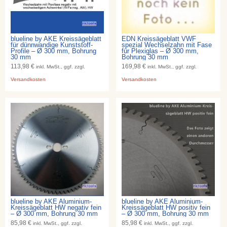
blueline by AKE Kreissägeblatt
EDN Kreissägeblatt VWF
für dünnwandige Kunststoff-
spezial Wechselzahn mit Fase
Profile – Ø 300 mm, Bohrung
für Plexiglas – Ø 300 mm,
30 mm
Bohrung 30 mm
113,98 €
169,98 €
inkl. MwSt., ggf. zzgl.
inkl. MwSt., ggf. zzgl.
Versandkosten
Versandkosten
blueline by AKE Aluminium-
blueline by AKE Aluminium-
Kreissägeblatt HW negativ fein
Kreissägeblatt HW positiv fein
– Ø 300 mm, Bohrung 30 mm
– Ø 300 mm, Bohrung 30 mm
85,98 €
85,98 €
inkl. MwSt., ggf. zzgl.
inkl. MwSt., ggf. zzgl.