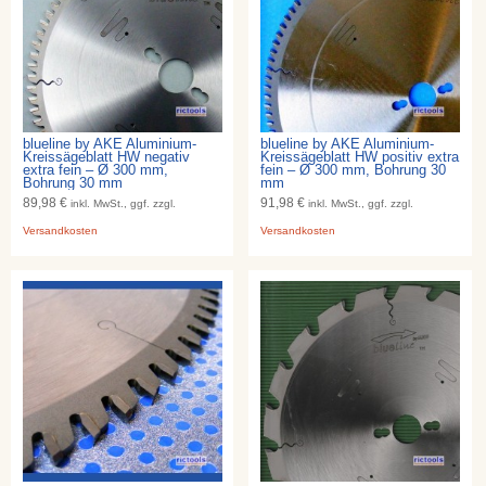
blueline by AKE Aluminium-
blueline by AKE Aluminium-
Kreissägeblatt HW negativ
Kreissägeblatt HW positiv extra
extra fein – Ø 300 mm,
fein – Ø 300 mm, Bohrung 30
Bohrung 30 mm
mm
89,98 €
91,98 €
inkl. MwSt., ggf. zzgl.
inkl. MwSt., ggf. zzgl.
Versandkosten
Versandkosten