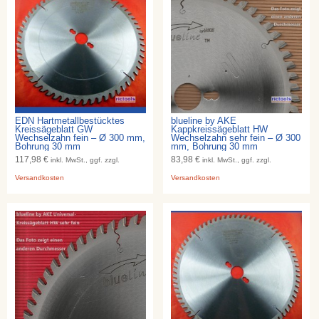
EDN Hartmetallbestücktes
blueline by AKE
Kreissägeblatt GW
Kappkreissägeblatt HW
Wechselzahn fein – Ø 300 mm,
Wechselzahn sehr fein – Ø 300
Bohrung 30 mm
mm, Bohrung 30 mm
117,98 €
83,98 €
inkl. MwSt., ggf. zzgl.
inkl. MwSt., ggf. zzgl.
Versandkosten
Versandkosten