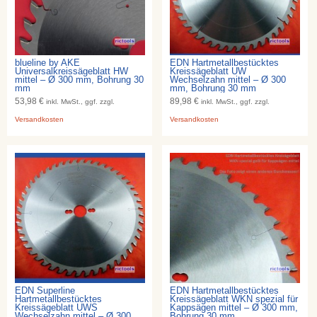
blueline by AKE
EDN Hartmetallbestücktes
Universalkreissägeblatt HW
Kreissägeblatt UW
mittel – Ø 300 mm, Bohrung 30
Wechselzahn mittel – Ø 300
mm
mm, Bohrung 30 mm
53,98 €
89,98 €
inkl. MwSt., ggf. zzgl.
inkl. MwSt., ggf. zzgl.
Versandkosten
Versandkosten
EDN Superline
EDN Hartmetallbestücktes
Hartmetallbestücktes
Kreissägeblatt WKN spezial für
Kreissägeblatt UWS
Kappsägen mittel – Ø 300 mm,
Wechselzahn mittel – Ø 300
Bohrung 30 mm