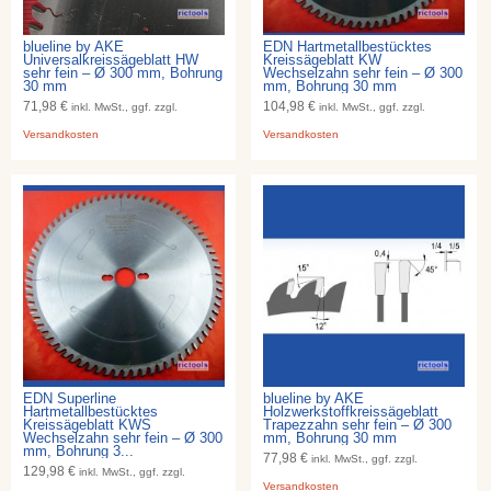
blueline by AKE
EDN Hartmetallbestücktes
Universalkreissägeblatt HW
Kreissägeblatt KW
sehr fein – Ø 300 mm, Bohrung
Wechselzahn sehr fein – Ø 300
30 mm
mm, Bohrung 30 mm
71,98 €
104,98 €
inkl. MwSt., ggf. zzgl.
inkl. MwSt., ggf. zzgl.
Versandkosten
Versandkosten
EDN Superline
blueline by AKE
Hartmetallbestücktes
Holzwerkstoffkreissägeblatt
Kreissägeblatt KWS
Trapezzahn sehr fein – Ø 300
Wechselzahn sehr fein – Ø 300
mm, Bohrung 30 mm
mm, Bohrung 3...
77,98 €
inkl. MwSt., ggf. zzgl.
129,98 €
inkl. MwSt., ggf. zzgl.
Versandkosten