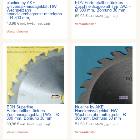
blueline by AKE
EDN Hartmetallbestücktes
Universalkreissägeblatt HW
Zuschneidsägeblatt Typ LWZ –
Wechselzahn
Ø 300 mm, Bohrung 30 mm
spandickenbegrenzt mittelgrob
69,98 €
inkl. MwSt., ggf. zzgl.
– Ø 300 mm, ...
43,98 €
inkl. MwSt., ggf. zzgl.
Versandkosten
Versandkosten
EDN Superline
blueline by AKE
Hartmetallbestücktes
Handkreissägeblatt HW
Zuschneidsägeblatt LWS – Ø
Wechselzahn mittelgrob – Ø
300 mm, Bohrung 30 mm
300 mm, Bohrung 30 mm
89,98 €
51,98 €
inkl. MwSt., ggf. zzgl.
inkl. MwSt., ggf. zzgl.
Versandkosten
Versandkosten