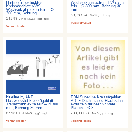
Hartmetallbestücktes
Wechselzahn extrem HW extra
Kreissägeblatt VWS
fein – Ø 300 mm, Bohrung 30
Wechselzahn extra fein – Ø
mm
300 mm, Bohrung ...
89,98 €
inkl. MwSt., ggf. zzgl.
141,98 €
inkl. MwSt., ggf. zzgl.
Versandkosten
Versandkosten
blueline by AKE
EDN Superline Kreissägeblatt
Holzwerkstoffkreissägeblatt
VDTF Dach-Trapez-Flachzahn
Trapezzahn extra fein – Ø 300
extra fein für beschichtete
mm, Bohrung 30 mm
Platten – Ø 3...
87,98 €
233,98 €
inkl. MwSt., ggf. zzgl.
inkl. MwSt., ggf. zzgl.
Versandkosten
Versandkosten