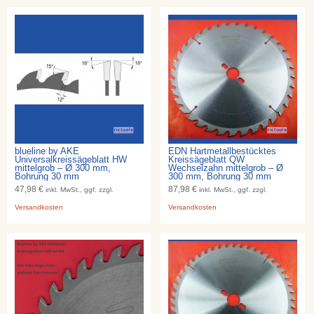
blueline by AKE
EDN Hartmetallbestücktes
Universalkreissägeblatt HW
Kreissägeblatt QW
mittelgrob – Ø 300 mm,
Wechselzahn mittelgrob – Ø
Bohrung 30 mm
300 mm, Bohrung 30 mm
47,98 €
87,98 €
inkl. MwSt., ggf. zzgl.
inkl. MwSt., ggf. zzgl.
Versandkosten
Versandkosten