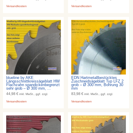
Versandkosten
Versandkosten
blueline by AKE
EDN Hartmetallbestücktes
Längsschnittkreissägeblatt HW
Zuschneidsägeblatt Typ LFZ 2
Flachzahn spandickenbegrenzt
grob – Ø 300 mm, Bohrung 30
sehr grob – Ø 300 mm, ...
mm
44,98 €
83,98 €
inkl. MwSt., ggf. zzgl.
inkl. MwSt., ggf. zzgl.
Versandkosten
Versandkosten