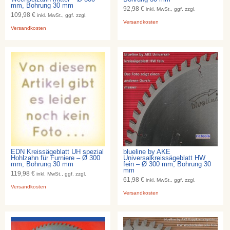
mm, Bohrung 30 mm
92,98 €
inkl. MwSt., ggf. zzgl.
109,98 €
inkl. MwSt., ggf. zzgl.
Versandkosten
Versandkosten
EDN Kreissägeblatt UH spezial
blueline by AKE
Hohlzahn für Furniere – Ø 300
Universalkreissägeblatt HW
mm, Bohrung 30 mm
fein – Ø 300 mm, Bohrung 30
mm
119,98 €
inkl. MwSt., ggf. zzgl.
61,98 €
inkl. MwSt., ggf. zzgl.
Versandkosten
Versandkosten