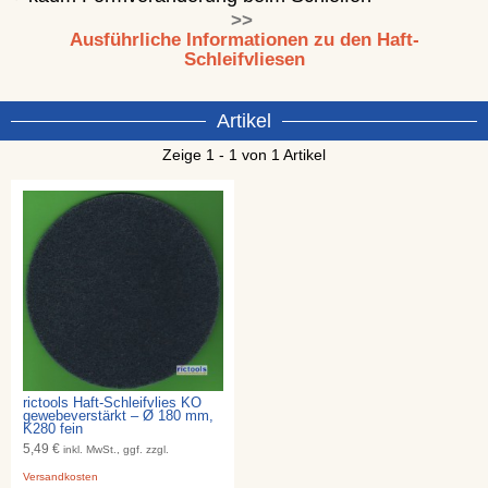
>>
Ausführliche Informationen zu den Haft-
Schleifvliesen
Artikel
Zeige 1 - 1 von 1 Artikel
rictools Haft-Schleifvlies KO
gewebeverstärkt – Ø 180 mm,
K280 fein
5,49 €
inkl. MwSt., ggf. zzgl.
Versandkosten