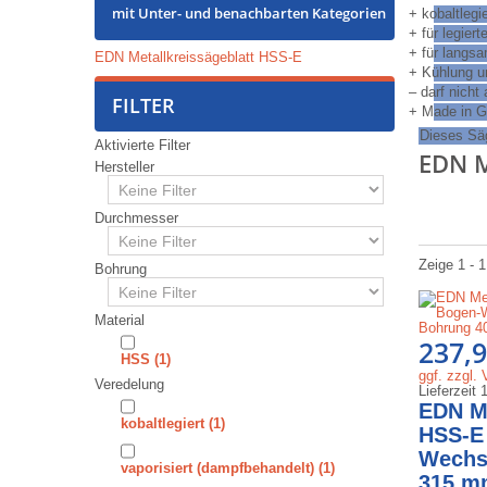
mit Unter- und benachbarten Kategorien
+ kobaltlegi
+ für legier
+ für langs
EDN Metallkreissägeblatt HSS-E
+ Kühlung u
– darf nicht
FILTER
+ Made in 
Dieses Säg
Aktivierte Filter
EDN 
Hersteller
Durchmesser
Zeige 1 - 1
Bohrung
Material
237,
⁠⁠⁠⁠⁠⁠HSS
(1)
ggf. zzgl.
Veredelung
Lieferzeit
EDN Me
kobaltlegiert
(1)
HSS-E
Wechse
vaporisiert (dampfbehandelt)
(1)
315 m