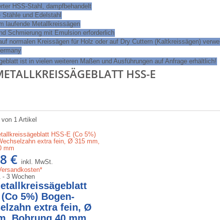
erter HSS-Stahl, dampfbehandelt
te Stähle und Edelstahl
am laufende Metallkreissägen
nd Schmierung mit Emulsion erforderlich
 auf normalen Kreissägen für Holz oder auf Dry Cuttern (Kaltkreissägen) verw
Germany
eblatt ist in vielen weiteren Maßen und Ausführungen auf Anfrage erhältlich!
METALLKREISSÄGEBLATT HSS-E
 von 1 Artikel
98 €
inkl. MwSt.
 Versandkosten*
 1 - 3 Wochen
tallkreissägeblatt
 (Co 5%) Bogen-
lzahn extra fein, Ø
m, Bohrung 40 mm