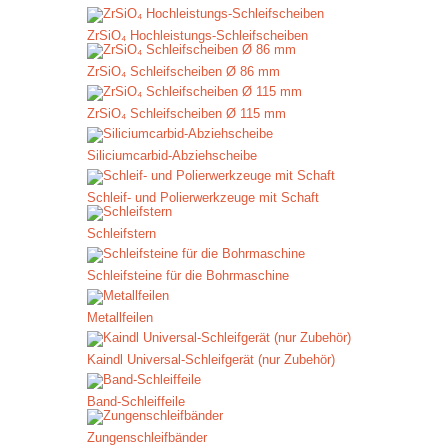
ZrSiO₄ Hochleistungs-Schleifscheiben
ZrSiO₄ Schleifscheiben Ø 86 mm
ZrSiO₄ Schleifscheiben Ø 115 mm
Siliciumcarbid-Abziehscheibe
Schleif- und Polierwerkzeuge mit Schaft
Schleifstern
Schleifsteine für die Bohrmaschine
Metallfeilen
Kaindl Universal-Schleifgerät (nur Zubehör)
Band-Schleiffeile
Zungenschleifbänder