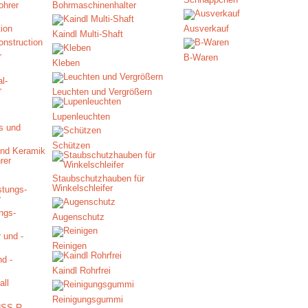
ohrer
Bohrmaschinenhalter
Ausverkauf
Kaindl Multi-Shaft
nstruction
B-Waren
Kleben
Leuchten und Vergrößern
Lupenleuchten
Schützen
und Keramik
Staubschutzhauben für
Winkelschleifer
ngs-
Augenschutz
Reinigen
d -
Kaindl Rohrfrei
Reinigungsgummi