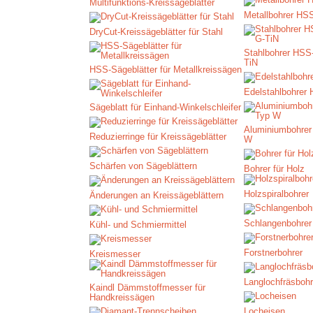
Multifunktions-Kreissägeblätter
Metallbohrer HS
DryCut-Kreissägeblätter für Stahl
Stahlbohrer HSS
TiN
HSS-Sägeblätter für Metallkreissägen
Edelstahlbohrer
Sägeblatt für Einhand-Winkelschleifer
Aluminiumbohre
Reduzierringe für Kreissägeblätter
W
Schärfen von Sägeblättern
Bohrer für Holz
Holzspiralbohrer
Änderungen an Kreissägeblättern
Schlangenbohrer
Kühl- und Schmiermittel
Forstnerbohrer
Kreismesser
Langlochfräsbohr
Kaindl Dämmstoffmesser für
Handkreissägen
Locheisen