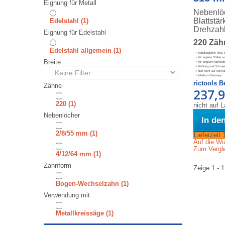
Eignung für Metall
Nebenlöc
Blattstä
⁠⁠⁠⁠⁠⁠⁠⁠Edelstahl
(1)
Drehzahl
Eignung für Edelstahl
220 Zäh
Edelstahl allgemein
(1)
+ kobaltlegierter HSS-
+ für legierte Stähle u
Breite
+ für langsam laufende
> Kühlung und Schmieru
> darf nicht auf norma
+ Made in Germany
rictools 
Zähne
237,9
220
(1)
nicht auf 
Nebenlöcher
In de
2/8/55 mm
(1)
Lieferzeit
Auf die Wu
Zum Vergle
4/12/64 mm
(1)
Zahnform
Zeige 1 - 1
Bogen-Wechselzahn
(1)
Verwendung mit
Metallkreissäge
(1)