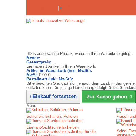
Anmelden
Kontakt
Select Language
▼
Das ausgewählte Produkt wurde in Ihren Warenkorb gelegt!
Menge:
Gesamtpreis:
Sie haben 1 Artikel in Ihrem Warenkorb.
Artikel im Warenkorb (inkl. MwSt.):
MwSt.
0,00 €
Bestellwert (inkl. MwSt.):
Bitte beachten Sie, daß sich je nach dem Land, in das gelief
entfallen kann. Die jetzige Berechnung erfolgt für die Stand
Einkauf fortsetzen
Zur Kasse gehen
Menü
Schleifen, Schärfen, Polieren
Fräsen un
Diamant-Sichtschleifscheiben
Kaindl Frä
Winkelschle