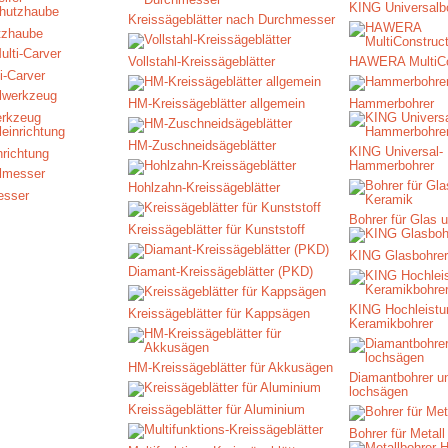
KING Universalb
Kreissägeblätter nach Durchmesser
tzhaube
Vollstahl-Kreissägeblätter
HAWERA MultiCo
i-Carver
HM-Kreissägeblätter allgemein
Hammerbohrer
erkzeug
HM-Zuschneidsägeblätter
KING Universal-
nrichtung
Hammerbohrer
Hohlzahn-Kreissägeblätter
esser
Bohrer für Glas 
Kreissägeblätter für Kunststoff
KING Glasbohrer
Diamant-Kreissägeblätter (PKD)
KING Hochleistu
Kreissägeblätter für Kappsägen
Keramikbohrer
HM-Kreissägeblätter für Akkusägen
Diamantbohrer un
lochsägen
Kreissägeblätter für Aluminium
Bohrer für Metall