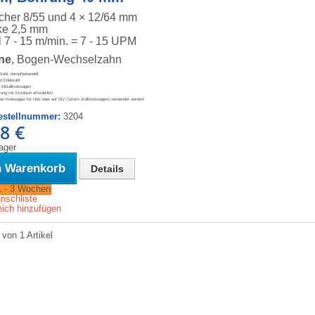
her 8/55 und 4 × 12/64 mm
rke 2,5 mm
 7 - 15 m/min. = 7 - 15 UPM
ne
, Bogen-Wechselzahn
Stahl, dampfbehandelt
nd Edelstahl
 Metallkreissägen
ng mit Emulsion erforderlich
len Kreissägen für Holz oder auf Dry Cuttern (Kaltkreissägen) verwendet werden!
Bestellnummer:
3204
8 €
Lager
n Warenkorb
Details
 1 - 3 Wochen
nschliste
ich hinzufügen
 von 1 Artikel