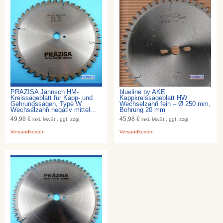
PRÄZISA Jännsch HM-
blueline by AKE
Kreissägeblatt für Kapp- und
Kappkreissägeblatt HW
Gehrungssägen, Type W
Wechselzahn fein – Ø 250 mm,
Wechselzahn negativ mittel...
Bohrung 20 mm
49,98 €
45,98 €
inkl. MwSt., ggf. zzgl.
inkl. MwSt., ggf. zzgl.
Versandkosten
Versandkosten