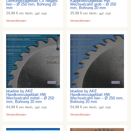
Gehrungssägeblatt CV negativ
Kappkreissägeblatt HW
fein – Ø 250 mm, Bohrung 20
Wechselzahn grob – Ø 250
mm
mm, Bohrung 20 mm
20,98 €
35,98 €
inkl. MwSt., ggf. zzgl.
inkl. MwSt., ggf. zzgl.
Versandkosten
Versandkosten
blueline by AKE
blueline by AKE
Handkreissägeblatt HW
Handkreissägeblatt HW
Wechselzahn mittel – Ø 250
Wechselzahn fein – Ø 250 mm,
mm, Bohrung 20 mm
Bohrung 20 mm
44,98 €
54,98 €
inkl. MwSt., ggf. zzgl.
inkl. MwSt., ggf. zzgl.
Versandkosten
Versandkosten