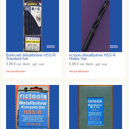
Bohrcraft Metallbohrer HSS-R
rictools Metallbohrer HSS-R
Standard-Set
Hobby-Set
4,98 €
6,98 €
inkl. MwSt., ggf. zzgl.
inkl. MwSt., ggf. zzgl.
Versandkosten
Versandkosten