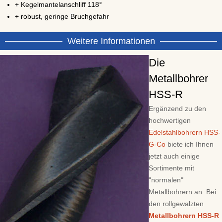
+ Kegelmantelanschliff 118°
+ robust, geringe Bruchgefahr
Weitere Informationen
Die
Metallbohrer
HSS-R
Ergänzend zu den
hochwertigen
Edelstahlbohrern HSS-
G-Co
biete ich Ihnen
jetzt auch einige
Sortimente mit
"normalen"
Metallbohrern an. Bei
den rollgewalzten
Metallbohrern HSS-R