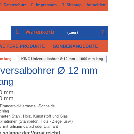
Datenschutz
Impressum
Sitemap
Anmelden
Warenkorb
(Leer)
WEITERE PRODUKTE
SONDERANGEBOTE
m lang
KING Universalbohrer Ø 12 mm – 1000 mm lang
versalbohrer Ø 12 mm
ang
00 mm
10 mm
Titancarbid-Hartmetall-Schneide
chlag
 harten Stahl, Holz, Kunststoff und Glas
binationen (Stahlbeton, Holz - Ziegel usw.)
r mit Siliciumcarbid oder Diamant
h solange der Vorrat reicht!