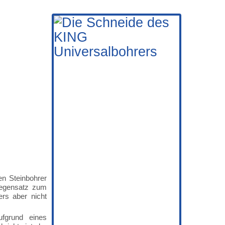
n Steinbohrer
 Gegensatz zum
ers aber nicht
fgrund eines