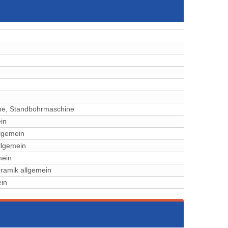
ne, Standbohrmaschine
in
llgemein
llgemein
mein
eramik allgemein
ein