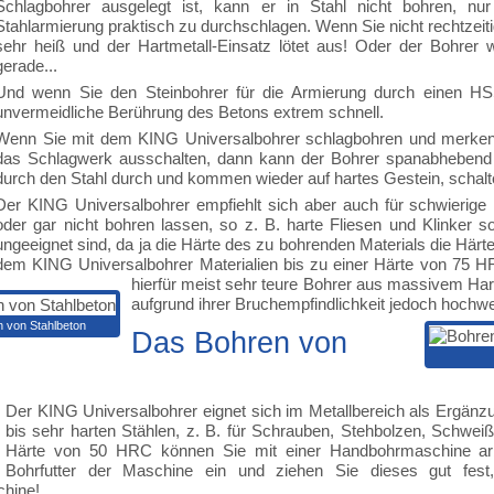
Schlagbohrer ausgelegt ist, kann er in Stahl nicht bohren, n
Stahlarmierung praktisch zu durchschlagen. Wenn Sie nicht rechtzeit
sehr heiß und der Hartmetall-Einsatz lötet aus! Oder der Bohrer w
gerade...
Und wenn Sie den Steinbohrer für die Armierung durch einen HSS-
unvermeidliche Berührung des Betons extrem schnell.
Wenn Sie mit dem KING Universalbohrer schlagbohren und merken,
das Schlagwerk ausschalten, dann kann der Bohrer spanabhebend 
durch den Stahl durch und kommen wieder auf hartes Gestein, schalt
Der KING Universalbohrer empfiehlt sich aber auch für schwierige 
oder gar nicht bohren lassen, so z. B. harte Fliesen und Klinker so
ungeeignet sind, da ja die Härte des zu bohrenden Materials die Härte
dem KING Universalbohrer Materialien bis zu einer Härte von 75 H
hierfür meist sehr teure Bohrer aus massivem Hart
aufgrund ihrer Bruchempfindlichkeit jedoch hochwe
 von Stahlbeton
Das Bohren von
Der KING Universalbohrer eignet sich im Metallbereich als Ergä
bis sehr harten Stählen, z. B. für Schrauben, Stehbolzen, Schwei
Härte von 50 HRC können Sie mit einer Handbohrmaschine arbe
Bohrfutter der Maschine ein und ziehen Sie dieses gut fest
hine!