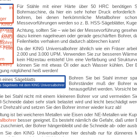
Für Stähle mit einer Härte über 50 HRC benötigen Sie
Bohrmaschine, da hier ein sehr hoher Druck erforderlich
bohren, bei denen herkömmliche Metallbohrer scho
Messevorführungen werden so z. B. HSS-Sägeblätter, Kugel-
Achtung, sollten Sie – wie bei der Messevorführung gesehen
dazu keinen nagelneuen oder gerade geschärften Bohrer, da
Feilenhiebs verhaken und dadurch abbrechen kann!
Da der KING Universalbohrer ähnlich wie ein Fräser arbeit
2.000 und 3.000 UPM. Verwenden Sie zur besseren Wärmeabl
kein Hitzestau entsteht! Um eine Verfärbung und Struktur
können Sie mit etwas Öl oder auch Wasser kühlen. Der Bo
gung rotglühend heiß werden!
Bohren Sie bei Stahl immer span
Bohrständer muß der Bohrer w
s Sägeblatts mit dem KING Universalbohrer
herausgeführt werden. Vorsicht b
e bei Stahl nicht mit einem kleineren Bohrer vor und vermeiden S
l-Schneide dabei sehr stark belastet wird und leicht beschädigt we
r Drehzahl und setzen Sie den Bohrer immer wieder kurz ab!
tung ist bei weicheren Metallen wie Eisen oder NE-Metallen wie Kupf
llbohrer
besser geeignet. Es besteht nämlich die Gefahr, daß unter
zuschmiert, der Bohrer hängenbleibt und die Schneide ab- oder ausbr
n Sie den KING Universalbohrer hier deshalb nur für dünneres Ma