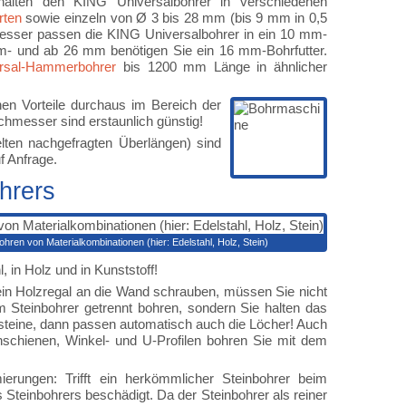
rhalten den KING Universalbohrer in verschiedenen
rten
sowie einzeln von Ø 3 bis 28 mm (bis 9 mm in 0,5
esser passen die KING Universalbohrer in ein 10 mm-
mm- und ab 26 mm benötigen Sie ein 16 mm-Bohrfutter.
rsal-Hammerbohrer
bis 1200 mm Länge in ähnlicher
chen Vorteile durchaus im Bereich der
chmesser sind erstaunlich günstig!
lten nachgefragten Überlängen) sind
f Anfrage.
hrers
ohren von Materialkombinationen (hier: Edelstahl, Holz, Stein)
, in Holz und in Kunststoff!
. ein Holzregal an die Wand schrauben, müssen Sie nicht
Steinbohrer getrennt bohren, sondern Sie halten das
rsteine, dann passen automatisch auch die Löcher! Auch
chschienen, Winkel- und U-Profilen bohren Sie mit dem
erungen: Trifft ein herkömmlicher Steinbohrer beim
 Steinbohrers beschädigt. Da der Steinbohrer als reiner