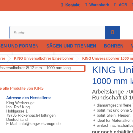
Kontakt
Warenkorb
AGB
SEN UND FORMEN
SÄGEN UND TRENNEN
BOHREN
Vergrößern
rer
KING Universalbohrer Einzelbohrer
KING Universalbohrer 1000 m
KING Uni
1000 mm l
ie alle Produkte von KING
Arbeitslänge 7
Rundschaft Ø 
Adresse des Herstellers:
King Werkzeuge
+ diamantgeschliffene 
Inh. Rolf King
+ bohrt mit und ohne S
Hohlgasse 1
79736 Rickenbach-Hottingen
+ bohrt Stein, Fliesen,
Deutschland
+ ideal für Materialkom
E-Mail: info@kingwerkzeuge.de
+ einfach nachschärfba
nur noch erhältlic