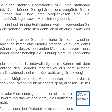
 einen stabilen Bohrständer bzw. eine stationäre
 ist. Dann können Sie gehärtete und vergütete Stähle
n lange am Ende ihrer Möglichkeiten sind! Bei
 und Wälzlager sowie Metallfeilen gebohrt.
 – ein Loch in eine Feile bohren wollen: Verwenden Sie
 die scharfe Kante sich dann leicht an einer Kante des
et, benötigt er bei Stahl eine hohe Drehzahl zwischen
eitung immer eine Metall-Unterlage, kein Holz, damit
veränderung des zu bohrenden Materials zu vermeiden,
hrer selbst benötigt die Kühlung nicht, er kann ohne
brechend, d. h. intervallartig, beim Bohren mit dem
ährend des Bohrens regelmäßig aus dem Material
eim Durchbruch, nehmen Sie rechtzeitig Druck weg!
ie nach Möglichkeit das Aufbohren von Löchern, da die
rden kann. Wenn es nicht anders geht, arbeiten Sie mit
er oder Aluminium geboten, hier ist meist ein
 Erwärmung das weiche Metall die Hartmetall-
icht.
terial oder bei Materialkombinationen und