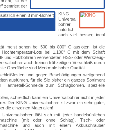
richt, ist der
 zentriert der
KING
Universal
bohrer
natürlich
auch viel besser, ideal
ät meist schon bei 500 bis 800° C auslöten, ist die
s Hochtemperatur-Lots bei 1.100° C mit dem Schaft
ll- und Holzbohrern verwendeten HSS- oder Werkzeug-
ersalbohrer auch keinen frühzeitigen Verschleiß durch
lte Oberfläche sind Merkmale hoher Qualität.
schleißfesten und gegen Beschädigungen weitgehend
iten ausführen, für die Sie bisher ein ganzes Sortiment
er Hartmetall-Schneide zum Schlagbohren, spezielle
llen, schließlich kann ein Universalbohrer nicht in jeder
hrer. Der KING Universalbohrer ist zwar ein sehr guter,
r die einzelnen Materialien!
Universalbohrer läßt sich mit jeder handelsüblichen
maschine (mit oder ohne Schlag), Tisch- oder
rmaschine und auch mit einem Akkuschrauber