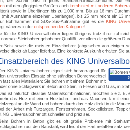
n, der Schaft paßt in jedes Standard-Dreibackenfutter. Sie e
ten
mit den gängigsten Größen auch
kombiniert mit anderen Bohrera
tten) sowie in Überlängen bis zu 1.000 mm. Bis zu 16 mm Durchm
er (mit Ausnahme einzelner Überlängen), bis 25 mm reicht ein 13 
 für Bohrhämmer mit SDS-plus-Aufnahme gibt es die
KING Unive
g, näheres in der
entsprechenden Kategorie
!
e für die KING Universalbohrer liegen übrigens trotz ihrer zahlrei
r normale Steinbohrer gehobener Qualität, vor allem die größeren Dur
er-Sets sowie die meisten Einzelbohrer (abgesehen von einigen se
eise direkt ab Lager lieferbar. Eine konkrete Auskunft erhalten Sie au
Einsatzbereich des KING Universalbo
Der KING Universalbohrer eignet sich hervorragend für
den universellen Einsatz ohne ständigen Bohrerwechsel
B
in fast allen Materialien: Sie bohren mit einem Bohrer mit
oder ohne Schlagwerk in Beton und Stein, in Fliesen und Glas, in Stahl
Das ist natürlich ideal bei Materialkombinationen, möchten Sie z. B
mehr das Holz mit einem Holzbohrer und das Mauerwerk mit einem 
Holzregal an die Wand und bohren durch das Holz direkt in die Maue
bei der Arbeit mit Türzargen, Fensterrahmen, Sockelleisten, Teppi
KING Universalbohrer oft schneller und präziser.
Beim Bohren in Beton gibt es oft große Probleme mit Stahlarmi
Schlagbohren auf den Baustahl, wird leicht der Hartmetall-Einsatz des