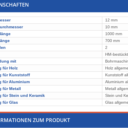
ENSCHAFTEN
esser
12 mm
durchmesser
10 mm
länge
1000 mm
länge
700 mm
den
2
l
⁠⁠⁠⁠⁠⁠⁠⁠HM-bestückt
dung mit
Bohrmaschi
 für Holz
Holz allgeme
 für Kunststoff
Kunststoff a
 für Aluminium
Aluminium a
 für Metall
Metall allge
 für Stein und Keramik
Stein und K
 für Glas
Glas allgem
ORMATIONEN ZUM PRODUKT