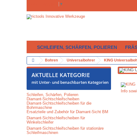
Select Language
▼
SCHLEIFEN, SCHÄRFEN, POLIEREN
FRÄ
Bohren
Universalbohrer
KING Universalboh
AKTUELLE KATEGORIE
mit Unter- und benachbarten Kategorien
Info sow
Schleifen, Schärfen, Polieren
Diamant-Sichtschleifscheiben
Diamant-Sichtschleifscheiben für die
Bohrmaschine
Ersatzteile und Zubehör für Diamant-Sicht BM
Diamant-Sichtschleifscheiben für
Winkelschleifer
Diamant-Sichtschleifscheiben für stationäre
Schleifmaschinen