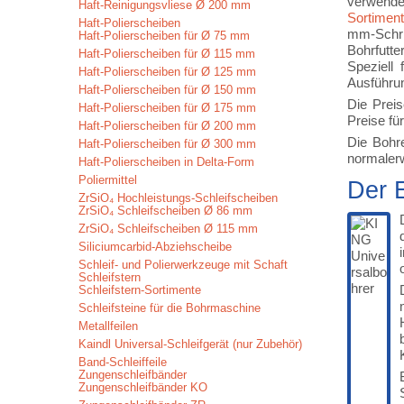
verwende
Haft-Reinigungsvliese Ø 200 mm
Sortimen
Haft-Polierscheiben
mm-Schri
Haft-Polierscheiben für Ø 75 mm
Bohrfutt
Haft-Polierscheiben für Ø 115 mm
Speziell
Haft-Polierscheiben für Ø 125 mm
Ausführun
Haft-Polierscheiben für Ø 150 mm
Die Preis
Haft-Polierscheiben für Ø 175 mm
Preise fü
Haft-Polierscheiben für Ø 200 mm
Die Bohr
Haft-Polierscheiben für Ø 300 mm
normalerw
Haft-Polierscheiben in Delta-Form
Poliermittel
Der 
ZrSiO₄ Hochleistungs-Schleifscheiben
ZrSiO₄ Schleifscheiben Ø 86 mm
ZrSiO₄ Schleifscheiben Ø 115 mm
Siliciumcarbid-Abziehscheibe
Schleif- und Polierwerkzeuge mit Schaft
Schleifstern
Schleifstern-Sortimente
Schleifsteine für die Bohrmaschine
Metallfeilen
Kaindl Universal-Schleifgerät (nur Zubehör)
Band-Schleiffeile
Zungenschleifbänder
Zungenschleifbänder KO