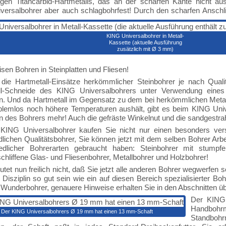
gen Titancarbid-Hartmetalls, das an der scharfen Kante nicht ausb
ersalbohrer aber auch schlagbohrfest! Durch den scharfen Anschliff
KING Universalbohrer in Metall-
Kassette (aktuelle Ausführung
zusätzlich mit Ø 3 mm)
sen Bohren in Steinplatten und Fliesen!
die Hartmetall-Einsätze herkömmlicher Steinbohrer je nach Qualit
ll-Schneide des KING Universalbohrers unter Verwendung eine
n. Und da Hartmetall im Gegensatz zu dem bei herkömmlichen Meta
blemlos noch höhere Temperaturen aushält, gibt es beim KING Univ
 des Bohrers mehr! Auch die gefräste Winkelnut und die sandgestrah
KING Universalbohrer kaufen Sie nicht nur einen besonders ver
lichen Qualitätsbohrer, Sie können jetzt mit dem selben Bohrer Arbe
iedlicher Bohrerarten gebraucht haben: Steinbohrer mit stumpf
chliffene Glas- und Fliesenbohrer, Metallbohrer und Holzbohrer!
tet nun freilich nicht, daß Sie jetzt alle anderen Bohrer wegwerfen so
 Disziplin so gut sein wie ein auf diesen Bereich spezialisierter Bo
 Wunderbohrer, genauere Hinweise erhalten Sie in den Abschnitten übe
Der KING 
Handbohr
Der KING Universalbohrers Ø 19 mm hat einen 13 mm-Schaft
Standboh