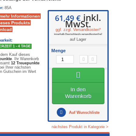
r:
85A
inkl.
61,49 €
 mehr Informationen
MwSt.
ieses Produkts
nload
ggf. zzgl. Versandkosten*
innerhalb Deutschlands versandkostenfrei!
auf Lager
arkeit:
RZEIT 1 - 4 TAGE
Menge
 dem Kauf dieses
punkte
. Ihr Warenkorb
gesamt
12
Treuepunkte
ei Ihrer nächsten
en Gutschein im Wert
In den
Warenkorb
Auf Wunschliste
nächstes Produkt in Kategorie >