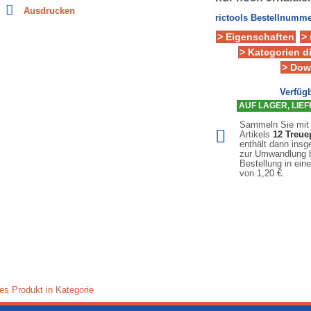
Ausdrucken
rictools Bestellnumme
> Eigenschaften
>
> Kategorien d
> Dow
Verfügb
AUF LAGER, LIEFE
Sammeln Sie mit
Artikels
12
Treue
enthält dann ins
zur Umwandlung b
Bestellung in ein
von
1,20 €
.
es Produkt in Kategorie