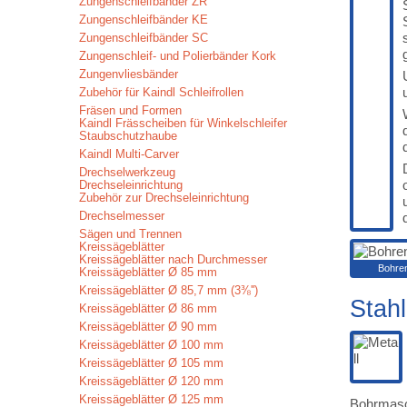
Zungenschleifbänder ZR
Zungenschleifbänder KE
Zungenschleifbänder SC
Zungenschleif- und Polierbänder Kork
Zungenvliesbänder
Zubehör für Kaindl Schleifrollen
Fräsen und Formen
Kaindl Frässcheiben für Winkelschleifer
Staubschutzhaube
Kaindl Multi-Carver
Drechselwerkzeug
Drechseleinrichtung
Zubehör zur Drechseleinrichtung
Drechselmesser
Sägen und Trennen
Kreissägeblätter
Kreissägeblätter nach Durchmesser
Bohren
Kreissägeblätter Ø 85 mm
Kreissägeblätter Ø 85,7 mm (3⅜'')
Stahl
Kreissägeblätter Ø 86 mm
Kreissägeblätter Ø 90 mm
Kreissägeblätter Ø 100 mm
Kreissägeblätter Ø 105 mm
Kreissägeblätter Ø 120 mm
Kreissägeblätter Ø 125 mm
Bohrmasc