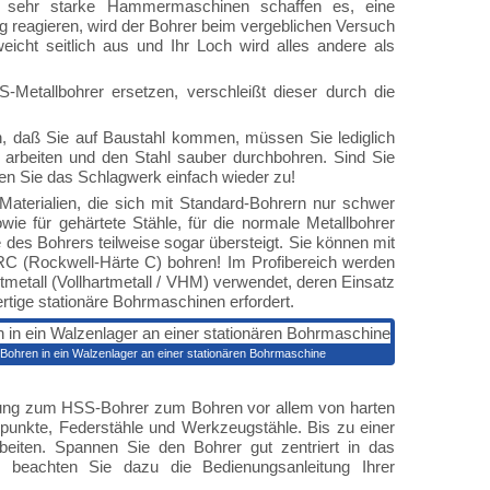
ur sehr starke Hammermaschinen schaffen es, eine
ig reagieren, wird der Bohrer beim vergeblichen Versuch
eicht seitlich aus und Ihr Loch wird alles andere als
Metallbohrer ersetzen, verschleißt dieser durch die
 daß Sie auf Baustahl kommen, müssen Sie lediglich
arbeiten und den Stahl sauber durchbohren. Sind Sie
en Sie das Schlagwerk einfach wieder zu!
Materialien, die sich mit Standard-Bohrern nur schwer
wie für gehärtete Stähle, für die normale Metallbohrer
 des Bohrers teilweise sogar übersteigt. Sie können mit
RC (Rockwell-Härte C) bohren! Im Profibereich werden
metall (Vollhartmetall / VHM) verwendet, deren Einsatz
rtige stationäre Bohrmaschinen erfordert.
Bohren in ein Walzenlager an einer stationären Bohrmaschine
nzung zum HSS-Bohrer zum Bohren vor allem von harten
ßpunkte, Federstähle und Werkzeugstähle. Bis zu einer
iten. Spannen Sie den Bohrer gut zentriert in das
, beachten Sie dazu die Bedienungsanleitung Ihrer