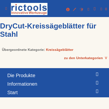
0
DryCut-Kreissägeblätter für
Stahl
Übergeordnete Kategorie:
Kreissägeblätter
zu den Unterkategorien
V
Die Produkte
Informationen
Start