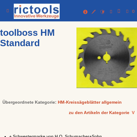
0
toolboss HM
Standard
Übergeordnete Kategorie:
HM-Kreissägeblätter allgemein
zu den Artikeln der Kategorie
V
+ Schwestermarke von H.O. Schumacher+Sohn