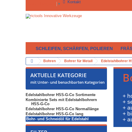
Kontakt
Select Language
▼
SCHLEIFEN, SCHÄRFEN, POLIEREN
FRÄ
Bohren
Bohrer für Metall
Edelstahlbohrer 
B
AKTUELLE KATEGORIE
mit Unter- und benachbarten Kategorien
Edelstahlbohrer HSS-G-Co Sortimente
+ h
Kombinierte Sets mit Edelstahlbohrern
+ s
HSS-G-Co
+ a
Edelstahlbohrer HSS-G-Co Normallänge
+ b
Edelstahlbohrer HSS-G-Co lang
+ a
Bohr- und Schneidöl für Edelstahl