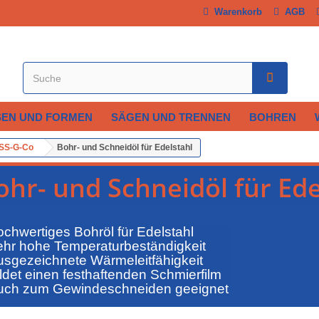
Warenkorb
AGB
SEN UND FORMEN
SÄGEN UND TRENNEN
BOHREN
HSS-G-Co
Bohr- und Schneidöl für Edelstahl
ohr- und Schneidöl für Ede
ochwertiges Bohröl für Edelstahl
ehr hohe Temperaturbeständigkeit
usgezeichnete Wärmeleitfähigkeit
ildet einen festhaftenden Schmierfilm
uch zum Gewindeschneiden geeignet