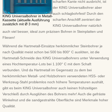
scharfen Kante nicht ausbricht, ist
der KING Universalbohrer aber
auch schlagbohrfest! Durch den
KING Universalbohrer in Metall-
scharfen Anschliff zentriert der
Kassette (aktuelle Ausführung
zusätzlich mit Ø 3 mm)
KING Universalbohrer natürlich
auch viel besser, ideal zum präzisen Bohren in Steinplatten und
Fliesen!
Während die Hartmetall-Einsätze herkömmlicher Steinbohrer je
nach Qualität meist schon bei 500 bis 800° C auslöten, ist die
Hartmetall-Schneide des KING Universalbohrers unter Verwendung
eines Hochtemperatur-Lots bei 1.100° C mit dem Schaft
verbunden. Und da Hartmetall im Gegensatz zu dem bei
herkömmlichen Metall- und Holzbohrern verwendeten HSS- oder
Werkzeug-Stahl problemlos noch höhere Temperaturen aushält,
gibt es beim KING Universalbohrer auch keinen frühzeitigen
Verschleiß durch Ausglühen des Bohrers mehr! Auch die gefräste
Winkelnut und die sandgestrahlte Oberfläche sind Merkmale hoher
Qualität.