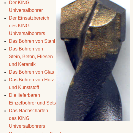
Der KING
Universalbohrer
Der Einsatzbereich
des KING
Universalbohrers
Das Bohren von Stahl
Das Bohren von
Stein, Beton, Fliesen
und Keramik
Das Bohren von Glas
Das Bohren von Holz
und Kunststoff
Die lieferbaren
Einzelbohrer und Sets
Das Nachschärfen
des KING
Universalbohrers