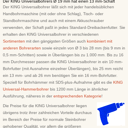
Der KING Universalbohrers Ø 19 mm hat einen 13 mm-Schaft
Der KING Universalbohrer läßt sich mit jeder handelsüblichen
Handbohrmaschine (mit oder ohne Schlag), Tisch- oder
Standbohrmaschine und auch mit einem Akkuschrauber
verwenden, der Schaft paßt in jedes Standard-Dreibackenfutter. Sie
erhalten den KING Universalbohrer in verschiedenen
Sortimenten
mit den gängigsten Größen auch
kombiniert mit
anderen Bohrerarten
sowie einzeln von Ø 3 bis 28 mm (bis 9 mm in
0,5 mm-Schritten) sowie in Überlängen bis zu 1.000 mm. Bis zu 16
mm Durchmesser passen die KING Universalbohrer in ein 10 mm-
Bohrfutter (mit Ausnahme einzelner Überlängen), bis 25 mm reicht
ein 13 mm- und ab 26 mm benötigen Sie ein 16 mm-Bohrfutter.
Speziell für Bohrhämmer mit SDS-plus-Aufnahme gibt es die
KING
Universal-Hammerbohrer
bis 1200 mm Länge in ähnlicher
Ausführung, näheres in der
entsprechenden Kategorie
!
Die Preise für die KING Universalbohrer liegen
übrigens trotz ihrer zahlreichen Vorteile durchaus
im Bereich der Preise für normale Steinbohrer
gehobener Qualität, vor allem die größeren