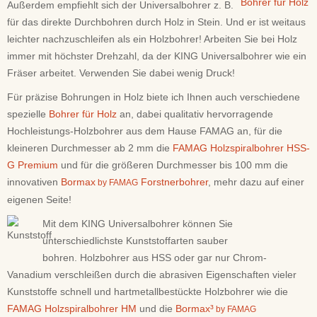
Bohrer für Holz
Außerdem empfiehlt sich der Universalbohrer z. B.
für das direkte Durchbohren durch Holz in Stein. Und er ist weitaus
leichter nachzuschleifen als ein Holzbohrer! Arbeiten Sie bei Holz
immer mit höchster Drehzahl, da der KING Universalbohrer wie ein
Fräser arbeitet. Verwenden Sie dabei wenig Druck!
Für präzise Bohrungen in Holz biete ich Ihnen auch verschiedene
spezielle
Bohrer für Holz
an, dabei qualitativ hervorragende
Hochleistungs-Holzbohrer aus dem Hause FAMAG an, für die
kleineren Durchmesser ab 2 mm die
FAMAG Holzspiralbohrer HSS-
G Premium
und für die größeren Durchmesser bis 100 mm die
innovativen
Bormax
Forstnerbohrer
, mehr dazu auf einer
by FAMAG
eigenen Seite!
Mit dem KING Universalbohrer können Sie
unterschiedlichste Kunststoffarten sauber
bohren. Holzbohrer aus HSS oder gar nur Chrom-
Vanadium verschleißen durch die abrasiven Eigenschaften vieler
Kunststoffe schnell und hartmetallbestückte Holzbohrer wie die
FAMAG Holzspiralbohrer HM
und die
Bormax³
by FAMAG