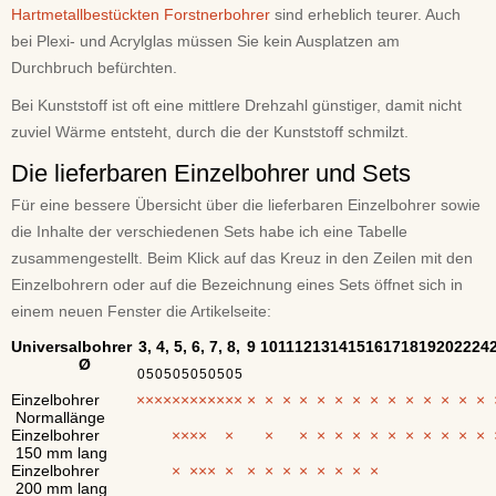
Hartmetallbestückten Forstnerbohrer
sind erheblich teurer. Auch
bei Plexi- und Acrylglas müssen Sie kein Ausplatzen am
Durchbruch befürchten.
Bei Kunststoff ist oft eine mittlere Drehzahl günstiger, damit nicht
zuviel Wärme entsteht, durch die der Kunststoff schmilzt.
Die lieferbaren Einzelbohrer und Sets
Für eine bessere Übersicht über die lieferbaren Einzelbohrer sowie
die Inhalte der verschiedenen Sets habe ich eine Tabelle
zusammengestellt. Beim Klick auf das Kreuz in den Zeilen mit den
Einzelbohrern oder auf die Bezeichnung eines Sets öffnet sich in
einem neuen Fenster die Artikelseite:
Universalbohrer
3,
4,
5,
6,
7,
8,
9
10
11
12
13
14
15
16
17
18
19
20
22
24
Ø
0
5
0
5
0
5
0
5
0
5
0
5
Einzelbohrer
×
×
×
×
×
×
×
×
×
×
×
×
×
×
×
×
×
×
×
×
×
×
×
×
×
×
Normallänge
Einzelbohrer
×
×
×
×
×
×
×
×
×
×
×
×
×
×
×
×
×
150 mm lang
Einzelbohrer
×
×
×
×
×
×
×
×
×
×
×
×
×
200 mm lang