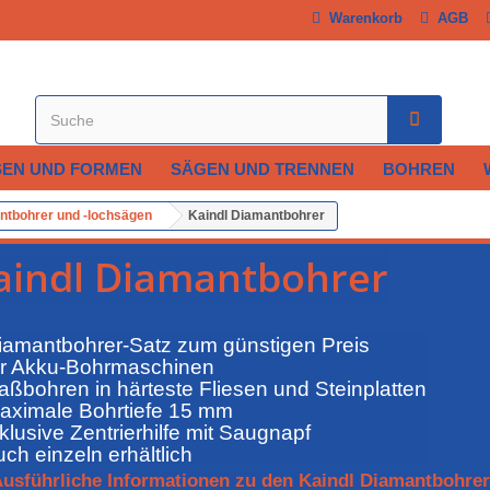
Warenkorb
AGB
SEN UND FORMEN
SÄGEN UND TRENNEN
BOHREN
ntbohrer und -lochsägen
Kaindl Diamantbohrer
aindl Diamantbohrer
iamantbohrer-Satz zum günstigen Preis
ür Akku-Bohrmaschinen
aßbohren in härteste Fliesen und Steinplatten
aximale Bohrtiefe 15 mm
nklusive Zentrierhilfe mit Saugnapf
uch einzeln erhältlich
usführliche Informationen zu den Kaindl Diamantbohre