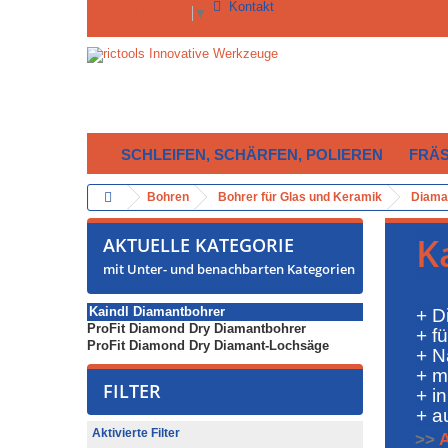
Kontakt
Select Language
▼
SCHLEIFEN, SCHÄRFEN, POLIEREN
FRÄ
Bohren
Bohrer für Glas und Keramik
Diama
K
AKTUELLE KATEGORIE
mit Unter- und benachbarten Kategorien
Kaindl Diamantbohrer
+ D
ProFit Diamond Dry Diamantbohrer
+ f
ProFit Diamond Dry Diamant-Lochsäge
+ N
+ m
FILTER
+ i
+ a
Aktivierte Filter
>>
A