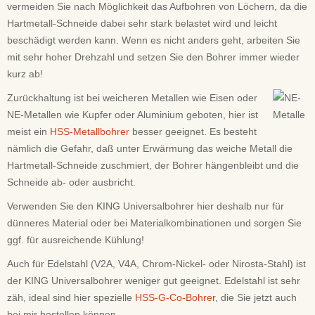
vermeiden Sie nach Möglichkeit das Aufbohren von Löchern, da die
Hartmetall-Schneide dabei sehr stark belastet wird und leicht
beschädigt werden kann. Wenn es nicht anders geht, arbeiten Sie
mit sehr hoher Drehzahl und setzen Sie den Bohrer immer wieder
kurz ab!
Zurückhaltung ist bei weicheren Metallen wie Eisen oder
NE-Metallen wie Kupfer oder Aluminium geboten, hier ist
meist ein
HSS-Metallbohrer
besser geeignet. Es besteht
nämlich die Gefahr, daß unter Erwärmung das weiche Metall die
Hartmetall-Schneide zuschmiert, der Bohrer hängenbleibt und die
Schneide ab- oder ausbricht.
Verwenden Sie den KING Universalbohrer hier deshalb nur für
dünneres Material oder bei Materialkombinationen und sorgen Sie
ggf. für ausreichende Kühlung!
Auch für Edelstahl (V2A, V4A, Chrom-Nickel- oder Nirosta-Stahl) ist
der KING Universalbohrer weniger gut geeignet. Edelstahl ist sehr
zäh, ideal sind hier spezielle
HSS-G-Co-Bohrer
, die Sie jetzt auch
bei mir bestellen können.