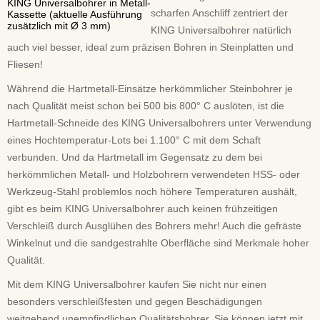
KING Universalbohrer in Metall-
scharfen Anschliff zentriert der
Kassette (aktuelle Ausführung
zusätzlich mit Ø 3 mm)
KING Universalbohrer natürlich
auch viel besser, ideal zum präzisen Bohren in Steinplatten und
Fliesen!
Während die Hartmetall-Einsätze herkömmlicher Steinbohrer je
nach Qualität meist schon bei 500 bis 800° C auslöten, ist die
Hartmetall-Schneide des KING Universalbohrers unter Verwendung
eines Hochtemperatur-Lots bei 1.100° C mit dem Schaft
verbunden. Und da Hartmetall im Gegensatz zu dem bei
herkömmlichen Metall- und Holzbohrern verwendeten HSS- oder
Werkzeug-Stahl problemlos noch höhere Temperaturen aushält,
gibt es beim KING Universalbohrer auch keinen frühzeitigen
Verschleiß durch Ausglühen des Bohrers mehr! Auch die gefräste
Winkelnut und die sandgestrahlte Oberfläche sind Merkmale hoher
Qualität.
Mit dem KING Universalbohrer kaufen Sie nicht nur einen
besonders verschleißfesten und gegen Beschädigungen
weitgehend unempfindlichen Qualitätsbohrer, Sie können jetzt mit