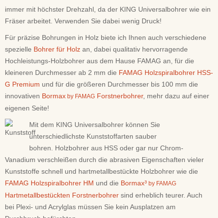
immer mit höchster Drehzahl, da der KING Universalbohrer wie ein
Fräser arbeitet. Verwenden Sie dabei wenig Druck!
Für präzise Bohrungen in Holz biete ich Ihnen auch verschiedene
spezielle
Bohrer für Holz
an, dabei qualitativ hervorragende
Hochleistungs-Holzbohrer aus dem Hause FAMAG an, für die
kleineren Durchmesser ab 2 mm die
FAMAG Holzspiralbohrer HSS-
G Premium
und für die größeren Durchmesser bis 100 mm die
innovativen
Bormax
Forstnerbohrer
, mehr dazu auf einer
by FAMAG
eigenen Seite!
Mit dem KING Universalbohrer können Sie
unterschiedlichste Kunststoffarten sauber
bohren. Holzbohrer aus HSS oder gar nur Chrom-
Vanadium verschleißen durch die abrasiven Eigenschaften vieler
Kunststoffe schnell und hartmetallbestückte Holzbohrer wie die
FAMAG Holzspiralbohrer HM
und die
Bormax³
by FAMAG
Hartmetallbestückten Forstnerbohrer
sind erheblich teurer. Auch
bei Plexi- und Acrylglas müssen Sie kein Ausplatzen am