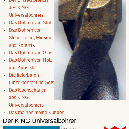
Der Einsatzbereich
des KING
Universalbohrers
Das Bohren von Stahl
Das Bohren von
Stein, Beton, Fliesen
und Keramik
Das Bohren von Glas
Das Bohren von Holz
und Kunststoff
Die lieferbaren
Einzelbohrer und Sets
Das Nachschärfen
des KING
Universalbohrers
Das meinen meine Kunden
Der KING Universalbohrer