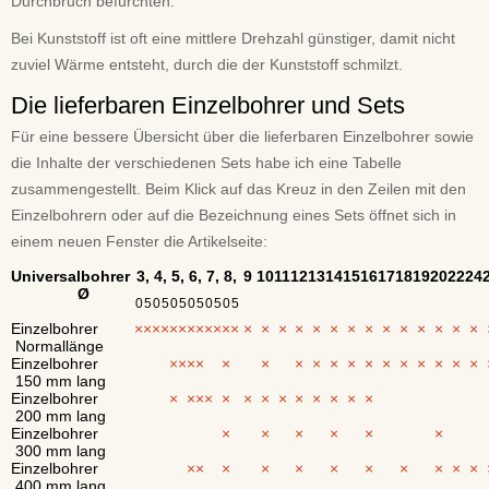
Durchbruch befürchten.
Bei Kunststoff ist oft eine mittlere Drehzahl günstiger, damit nicht
zuviel Wärme entsteht, durch die der Kunststoff schmilzt.
Die lieferbaren Einzelbohrer und Sets
Für eine bessere Übersicht über die lieferbaren Einzelbohrer sowie
die Inhalte der verschiedenen Sets habe ich eine Tabelle
zusammengestellt. Beim Klick auf das Kreuz in den Zeilen mit den
Einzelbohrern oder auf die Bezeichnung eines Sets öffnet sich in
einem neuen Fenster die Artikelseite:
Universalbohrer
3,
4,
5,
6,
7,
8,
9
10
11
12
13
14
15
16
17
18
19
20
22
24
Ø
0
5
0
5
0
5
0
5
0
5
0
5
Einzelbohrer
×
×
×
×
×
×
×
×
×
×
×
×
×
×
×
×
×
×
×
×
×
×
×
×
×
×
Normallänge
Einzelbohrer
×
×
×
×
×
×
×
×
×
×
×
×
×
×
×
×
×
150 mm lang
Einzelbohrer
×
×
×
×
×
×
×
×
×
×
×
×
×
200 mm lang
Einzelbohrer
×
×
×
×
×
×
300 mm lang
Einzelbohrer
×
×
×
×
×
×
×
×
×
×
×
400 mm lang