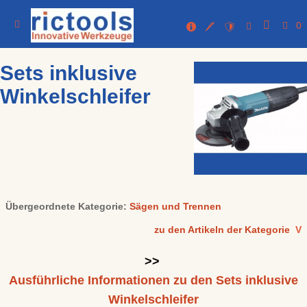
0
Sets inklusive
Winkelschleifer
Übergeordnete Kategorie:
Sägen und Trennen
zu den Artikeln der Kategorie
V
>>
Ausführliche Informationen zu den Sets inklusive
Winkelschleifer