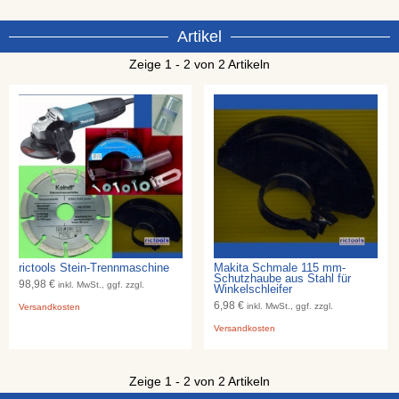
Artikel
Zeige 1 - 2 von 2 Artikeln
rictools Stein-Trennmaschine
Makita Schmale 115 mm-
Schutzhaube aus Stahl für
98,98 €
inkl. MwSt., ggf. zzgl.
Winkelschleifer
6,98 €
inkl. MwSt., ggf. zzgl.
Versandkosten
Versandkosten
Zeige 1 - 2 von 2 Artikeln