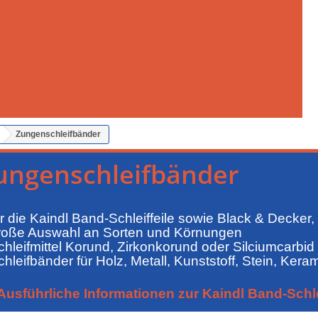
cheren
 für die
cheren
klusive
chleifer
Zungenschleifbänder
ungenschleifbänder
ür die Kaindl Band-Schleiffeile sowie Black & Decker
roße Auswahl an Sorten und Körnungen
chleifmittel Korund, Zirkonkorund oder Silciumcarbid
chleifbänder für Holz, Metall, Kunststoff, Stein, Keram
Ausführliche Informationen zur Kaindl Band-Schle