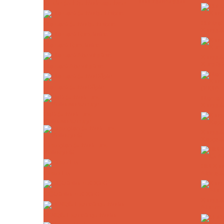
Drechselmesser
für die Sichtschleifmaschine
Hohlzah
Diamant-Schleifscheiben
Kreissä
Diamant-Rundfeilen
Kreissäg
Kunstst
Diamant-Abziehstein
Diamant-Schleiftöpfe
Diamant
Kreissä
Haft-Schleif- und
Polierwerkzeuge
Kreissäg
Kappsä
Flexoplan-Schleif- und
Poliergerät
HM-Krei
Flexo-Fix
Akkusä
Stützteller mit Klett
Kreissäg
Alumin
MINI35 Exzenterschleifer