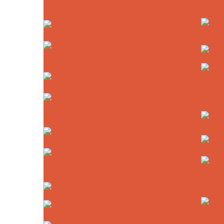
Änderu
ZrSiO₄ Schleifscheiben Ø 115
Kreissä
mm
Siliciumcarbid-Abziehscheibe
Kühl- u
Kreism
Schleif- und Polierwerkzeuge mit
Schaft
Schleifstern
Kaindl
Dämmst
Handkr
Schleifsteine für die
Bohrmaschine
Diamant
Metallfeilen
Sets
Kaindl Universal-Schleifgerät
(nur Zubehör)
Diamant
Ø 115 
Band-Schleiffeile
Zungenschleifbänder