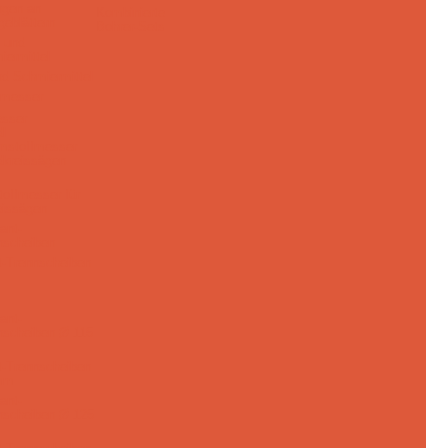
ngen an
Kombinierte
geblättern
Bohrer-Sets
nd Schmiermittel
esser
offmesser für
eissägen
-Trennscheiben
-Trennscheiben
mm