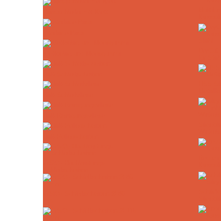
Multifun
Handschleifer mit Klett
Kreissä
Interface-Pads
DryCut-
Klettbelag und Moosgummi
für Stah
Haft-Schleifscheiben
HSS-Säg
Metallk
Haft-Schleifvliese
Haft-Reinigungsvliese
Sägebla
Winkels
Haft-Polierscheiben
Reduzie
ZrSiO₄ Hochleistungs-
Kreissä
Schleifscheiben
Schärfe
ZrSiO₄ Schleifscheiben Ø 86
Sägeblä
mm