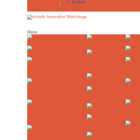
Kontakt
Select Language
▼
Menü
Schleifen, Schärfen, Polieren
Sägen 
Fräsen und Formen
Diamant-Sichtschleifscheiben
Kreissä
Kaindl Frässcheiben
Diamant-Sichtschleifscheiben
Kreissä
für Winkelschleifer
für die Bohrmaschine
Durchm
Staubschutzhaube
Diamant-Sichtschleifscheiben
Vollstah
für Winkelschleifer
Kreissä
Kaindl Multi-Carver
Drechselwerkzeug
HM-Krei
Diamant-Sichtschleifscheiben
allgeme
für stationäre Schleifmaschinen
Drechseleinrichtung
HM-
Diamant-Sichtschleifscheiben
Zuschne