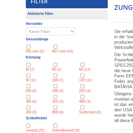
FILTER
ZUNG
Aktivierte Filter
Hersteller
Sie erhal
in die S
Gesamtlänge
produzier
Wirkstoff
455 mm
457 mm
(5)
(43)
Die Schle
Körnung
Powerfei
SPEC292E
40
50
60
(7)
(1)
(12)
die neue 
Ferm EFM1
80
100
120
(11)
(7)
(11)
Feile) a
BATAVIA 
150
180
220
(3)
(4)
(4)
Übrigens
meisten a
280
320
400
(6)
(3)
(3)
ist das e
den USA j
600
800
Sortiment
(3)
(3)
(6)
wurde hie
Schleifmittel
all diese
⁠⁠⁠Korund
⁠⁠⁠⁠⁠Zirkonkorund
(25)
(9)