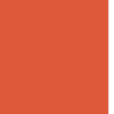
-Trennscheiben
mm
rringe
Trennscheiben
ll
Trennscheiben
all Ø 115 mm
Trennscheiben
all Ø 125 mm
Trennscheiben
all Ø 230 mm