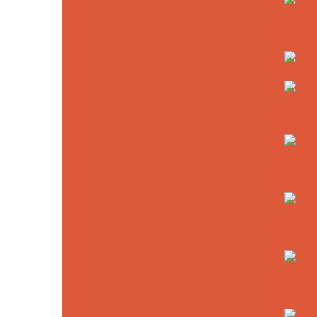
Diamant
Ø 300 
Reduzie
Dünne 
für Meta
Dünne 
für Met
Dünne 
für Met
Dünne 
für Met