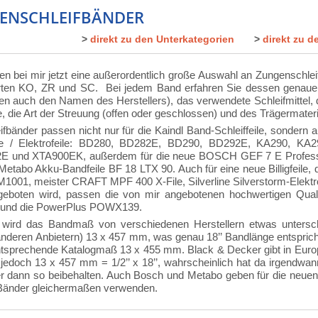
ENSCHLEIFBÄNDER
>
direkt zu den Unterkategorien
>
direkt zu d
ten bei mir jetzt eine außerordentlich große Auswahl an Zungenschleifb
orten KO, ZR und SC. Bei jedem Band erfahren Sie dessen genaue B
en auch den Namen des Herstellers), das verwendete Schleifmittel, di
e, die Art der Streuung (offen oder geschlossen) und des Trägermateri
ifbänder passen nicht nur für die Kaindl Band-Schleiffeile, sondern
le / Elektrofeile: BD280, BD282E, BD290, BD292E, KA290, K
 und XTA900EK, außerdem für die neue BOSCH GEF 7 E Profession
Metabo Akku-Bandfeile BF 18 LTX 90. Auch für eine neue Billigfeil
001, meister CRAFT MPF 400 X-File, Silverline Silverstorm-Elektrob
ngeboten wird, passen die von mir angebotenen hochwertigen Qual
und die PowerPlus POWX139.
 wird das Bandmaß von verschiedenen Herstellern etwas unterschi
nderen Anbietern) 13 x 457 mm, was genau 18’’ Bandlänge entspricht,
ntsprechende Katalogmaß 13 x 455 mm. Black & Decker gibt in Euro
edoch 13 x 457 mm = 1/2’’ x 18’’, wahrscheinlich hat da irgendwan
r dann so beibehalten. Auch Bosch und Metabo geben für die neuen
 Bänder gleichermaßen verwenden.