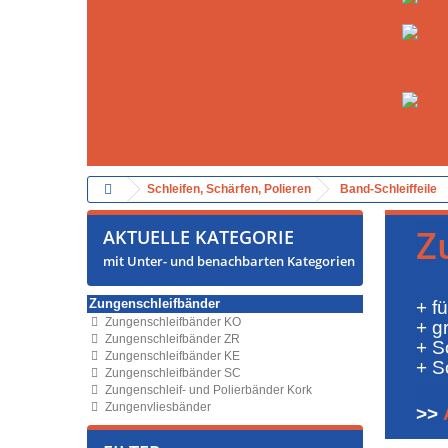
Gartens
Zubehör
Gartens
Sets in
Winkels
Schleifen, Schärfen, Polieren
Band-Schleiffeile
Z
AKTUELLE KATEGORIE
mit Unter- und benachbarten Kategorien
Zungenschleifbänder
+ f
Zungenschleifbänder KO
+ g
Zungenschleifbänder ZR
+ S
Zungenschleifbänder KE
+ S
Zungenschleifbänder SC
Zungenschleif- und Polierbänder Kork
Zungenvliesbänder
>>