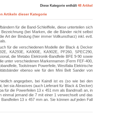
Diese Kategorie enthält
48 Artikel
en Artikeln dieser Kategorie
ändern für die Band-Schleiffeile, diese unterteilen sich
ezeichnung (bei Marken, die die Bänder nicht selbst
e Art der Bindung (hier immer Vollkunstharz) inkl. evtl.
als.
 auch für die verschiedenen Modelle der Black & Decker
A292E, KA293E, KA900E, KA902E, PF260, SPEC290,
al, die Metabo Elektronik-Bandfeile BFE 9-90 sowie
e, die unter verschiedenen Markennamen (Ferm FEF-400,
andfeile, Toolstream Powerfeile, Westfalia Elektrische
itätsbänder ebenso wie für den Mini Belt Sander von
edlich angegeben, bei Kaindl ist es (so wie bei den
 bei sia Abrasives (auch Lieferant für Black & Decker)
pa für die Powerfeilen 13 x 451 mm als Bandmaß an, in
n einmal jemand die 7 mit einer 1 verwechselt und das
 Bandfeilen 13 x 457 mm an. Sie können auf jeden Fall