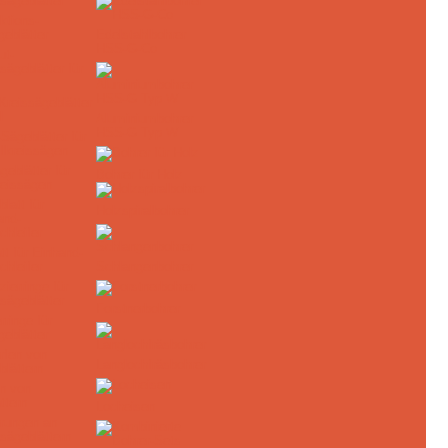
ktions-
geblätter
Edelstahlbohrer
HSS-G-Co
Kreissägeblätter
l
Aluminiumbohrer
HSS-G Typ W
eblätter für
Bohrer für Holz
reissägen
Holzspiralbohrer
tt für Einhand-
chleifer
Schlangenbohrer
Forstnerbohrer
rringe für
geblätter
Langlochfräsbohrer
n von
ttern
Locheisen