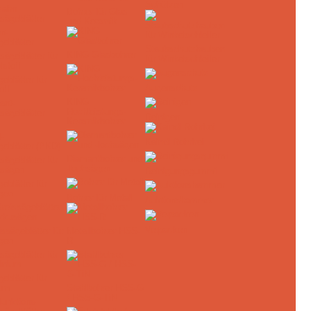
Schützen
Bohrer für Glas
und Keramik
n-
geblätter
Staubschutzhauben
KING Glasbohrer
für Winkelschleifer
eblätter für
Augenschutz
off
KING
Hochleistungs-
Reinigen
Keramikbohrer
-
Kaindl Rohrfrei
geblätter (PKD)
Diamantbohrer und
-lochsägen
Reinigungsgummi
eblätter für
gen
Bohrer für Metall
Auktionshammer
Verpacken
ssägeblätter für
Metallbohrer HSS-
gen
R
eblätter für
ium
Stahlbohrer HSS-G
/ HSS-G-TiN