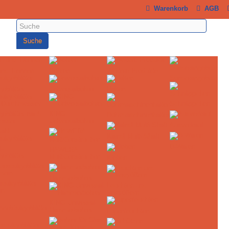
Warenkorb
AGB
Suche
und Trennen
Bohren
Weitere Produkte
Sonderangebote
geblätter
Universalbohrer
Halten
Schnäppchen
geblätter nach
KING
Bohrmaschinenhalter
esser
Universalbohrer
Ausverkauf
Kaindl Multi-Shaft
B-Waren
l-
HAWERA
geblätter
MultiConstruction
Kleben
Hammerbohrer
ssägeblätter
Leuchten und
in
Vergrößern
KING Universal-
Hammerbohrer
Lupenleuchten
idsägeblätter