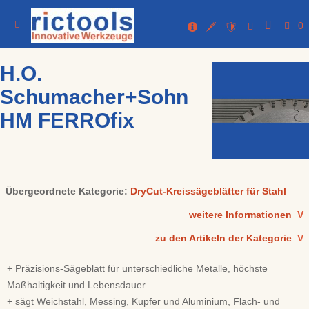
0
H.O.
Schumacher+Sohn
HM FERROfix
Übergeordnete Kategorie:
DryCut-Kreissägeblätter für Stahl
weitere Informationen
V
zu den Artikeln der Kategorie
V
+ Präzisions-Sägeblatt für unterschiedliche Metalle, höchste
Maßhaltigkeit und Lebensdauer
+ sägt Weichstahl, Messing, Kupfer und Aluminium, Flach- und