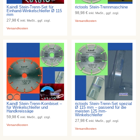
Kaindl Stein-Trenn-Set für
rictools Stein-Trennmaschine
Einhand-Winkelschleifer Ø 115
98,98 €
inkl. MwSt., ggf. zzgl.
mm
27,98 €
inkl. MwSt., ggf. zzgl.
Versandkosten
Versandkosten
Kaindl Stein-Trenn-Kombiset –
rictools Stein-Trenn-Set spezial
für Winkelschleifer und
Ø 115 mm – passend für die
Handkreissäge
meisten 125 mm-
Winkelschleifer
59,98 €
inkl. MwSt., ggf. zzgl.
27,98 €
inkl. MwSt., ggf. zzgl.
Versandkosten
Versandkosten