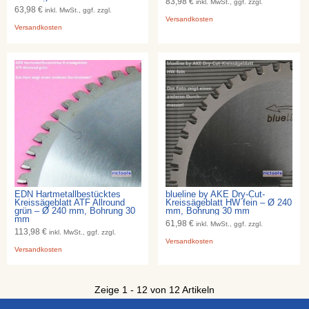
83,98 €
inkl. MwSt., ggf. zzgl.
63,98 €
inkl. MwSt., ggf. zzgl.
Versandkosten
Versandkosten
EDN Hartmetallbestücktes
blueline by AKE Dry-Cut-
Kreissägeblatt ATF Allround
Kreissägeblatt HW fein – Ø 240
grün – Ø 240 mm, Bohrung 30
mm, Bohrung 30 mm
mm
61,98 €
inkl. MwSt., ggf. zzgl.
113,98 €
inkl. MwSt., ggf. zzgl.
Versandkosten
Versandkosten
Zeige 1 - 12 von 12 Artikeln