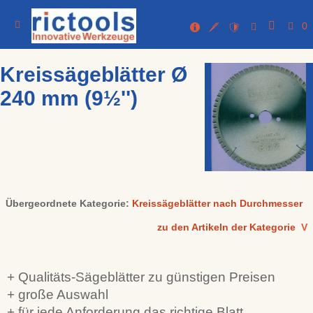
0
Kreissägeblätter Ø
240 mm (9½'')
Übergeordnete Kategorie:
Kreissägeblätter nach Durchmesser
zu den Artikeln der Kategorie
V
+ Qualitäts-Sägeblätter zu günstigen Preisen
+ große Auswahl
+ für jede Anforderung das richtige Blatt