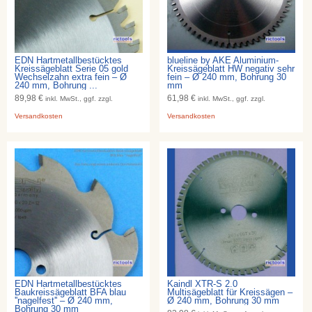
EDN Hartmetallbestücktes
blueline by AKE Aluminium-
Kreissägeblatt Serie 05 gold
Kreissägeblatt HW negativ sehr
Wechselzahn extra fein – Ø
fein – Ø 240 mm, Bohrung 30
240 mm, Bohrung ...
mm
89,98 €
61,98 €
inkl. MwSt., ggf. zzgl.
inkl. MwSt., ggf. zzgl.
Versandkosten
Versandkosten
EDN Hartmetallbestücktes
Kaindl XTR-S 2.0
Baukreissägeblatt BFA blau
Multisägeblatt für Kreissägen –
''nagelfest'' – Ø 240 mm,
Ø 240 mm, Bohrung 30 mm
Bohrung 30 mm