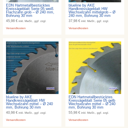
EDN Hartmetallbestücktes
blueline by AKE
Kreissägeblatt Serie 05 weiß
Handkreissägeblatt HW
Flachzahn grob – Ø 240 mm,
Wechselzahn mittelgrob – Ø
Bohrung 30 mm
240 mm, Bohrung 30 mm
45,98 €
37,98 €
inkl. MwSt., ggf. zzgl.
inkl. MwSt., ggf. zzgl.
Versandkosten
Versandkosten
blueline by AKE
EDN Hartmetallbestücktes
Handkreissägeblatt HW
Kreissägeblatt Serie 05 gelb
Wechselzahn mittel – Ø 240
Wechselzahn mittel – Ø 240
mm, Bohrung 30 mm
mm, Bohrung 30 mm
40,98 €
55,98 €
inkl. MwSt., ggf. zzgl.
inkl. MwSt., ggf. zzgl.
Versandkosten
Versandkosten