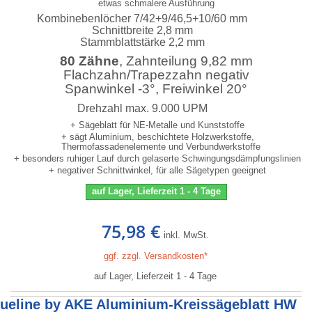
etwas schmalere Ausführung
Kombinebenlöcher 7/42+9/46,5+10/60 mm
Schnittbreite 2,8 mm
Stammblattstärke 2,2 mm
80 Zähne
, Zahnteilung 9,82 mm
Flachzahn/Trapezzahn negativ
Spanwinkel -3°, Freiwinkel 20°
Drehzahl max. 9.000 UPM
+ Sägeblatt für NE-Metalle und Kunststoffe
+ sägt Aluminium, beschichtete Holzwerkstoffe,
Thermofassadenelemente und Verbundwerkstoffe
+ besonders ruhiger Lauf durch gelaserte Schwingungsdämpfungslinien
+ negativer Schnittwinkel, für alle Sägetypen geeignet
auf Lager, Lieferzeit 1 - 4 Tage
75,98 €
inkl. MwSt.
ggf. zzgl. Versandkosten*
auf Lager, Lieferzeit 1 - 4 Tage
lueline by AKE Aluminium-Kreissägeblatt HW