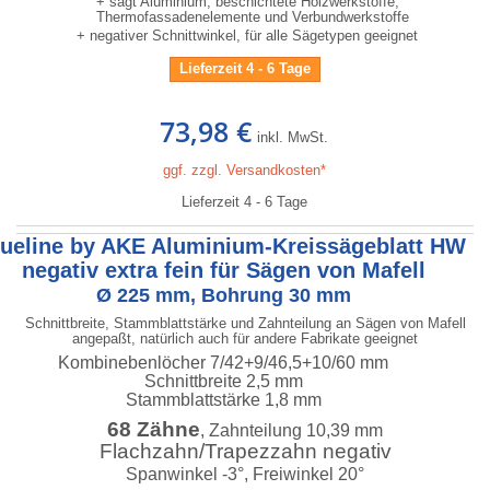
+ sägt Aluminium, beschichtete Holzwerkstoffe,
Thermofassadenelemente und Verbundwerkstoffe
+ negativer Schnittwinkel, für alle Sägetypen geeignet
Lieferzeit 4 - 6 Tage
73,98 €
inkl. MwSt.
ggf. zzgl. Versandkosten*
Lieferzeit 4 - 6 Tage
lueline by AKE Aluminium-Kreissägeblatt HW
negativ extra fein für Sägen von Mafell
Ø 225 mm, Bohrung 30 mm
Schnittbreite, Stammblattstärke und Zahnteilung an Sägen von Mafell
angepaßt, natürlich auch für andere Fabrikate geeignet
Kombinebenlöcher 7/42+9/46,5+10/60 mm
Schnittbreite 2,5 mm
Stammblattstärke 1,8 mm
68 Zähne
, Zahnteilung 10,39 mm
Flachzahn/Trapezzahn negativ
Spanwinkel -3°, Freiwinkel 20°