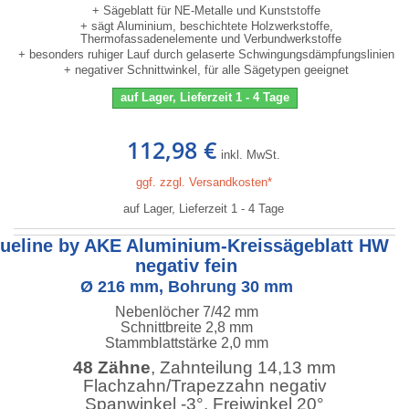
+ Sägeblatt für NE-Metalle und Kunststoffe
+ sägt Aluminium, beschichtete Holzwerkstoffe,
Thermofassadenelemente und Verbundwerkstoffe
+ besonders ruhiger Lauf durch gelaserte Schwingungsdämpfungslinien
+ negativer Schnittwinkel, für alle Sägetypen geeignet
auf Lager, Lieferzeit 1 - 4 Tage
112,98 €
inkl. MwSt.
ggf. zzgl. Versandkosten*
auf Lager, Lieferzeit 1 - 4 Tage
lueline by AKE Aluminium-Kreissägeblatt HW
negativ fein
Ø 216 mm, Bohrung 30 mm
Nebenlöcher 7/42 mm
Schnittbreite 2,8 mm
Stammblattstärke 2,0 mm
48 Zähne
, Zahnteilung 14,13 mm
Flachzahn/Trapezzahn negativ
Spanwinkel -3°, Freiwinkel 20°