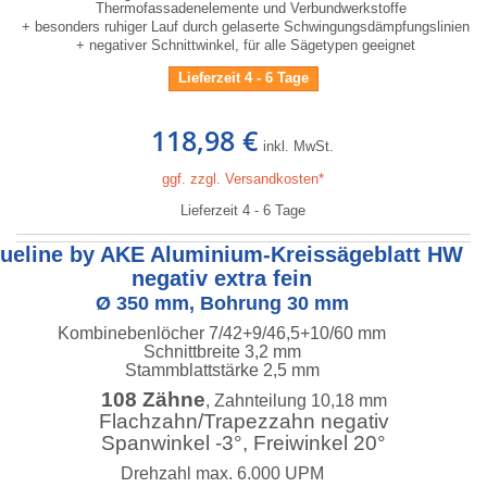
Thermofassadenelemente und Verbundwerkstoffe
+ besonders ruhiger Lauf durch gelaserte Schwingungsdämpfungslinien
+ negativer Schnittwinkel, für alle Sägetypen geeignet
Lieferzeit 4 - 6 Tage
118,98 €
inkl. MwSt.
ggf. zzgl. Versandkosten*
Lieferzeit 4 - 6 Tage
lueline by AKE Aluminium-Kreissägeblatt HW
negativ extra fein
Ø 350 mm, Bohrung 30 mm
Kombinebenlöcher 7/42+9/46,5+10/60 mm
Schnittbreite 3,2 mm
Stammblattstärke 2,5 mm
108 Zähne
, Zahnteilung 10,18 mm
Flachzahn/Trapezzahn negativ
Spanwinkel -3°, Freiwinkel 20°
Drehzahl max. 6.000 UPM