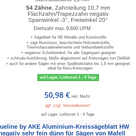
54 Zähne
, Zahnteilung 10,7 mm
Flachzahn/Trapezzahn negativ
Spanwinkel -3°, Freiwinkel 20°
Drehzahl max. 9.600 UPM
+ Sägeblatt für NE-Metalle und Kunststoffe
+ sägt Aluminium, beschichtete Holzwerkstoffe,
Thermofassadenelemente und Verbundwerkstoffe
+ negativer Schnittwinkel, für alle Sägetypen geeignet
+ schmale Ausführung, Maße abgestimmt auf Kreissägen von DeWalt
+ auch für andere Sägen mit einer Spaltkeilstärke bis 1,8 mm geeignet,
ideal für Akku-Kreissägen
auf Lager, Lieferzeit 1 - 4 Tage
50,98 €
inkl. MwSt.
ggf. zzgl. Versandkosten*
auf Lager, Lieferzeit 1 - 4 Tage
lueline by AKE Aluminium-Kreissägeblatt HW
negativ sehr fein dünn für Sägen von Mafell