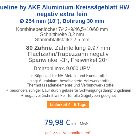
lueline by AKE Aluminium-Kreissägeblatt HW
negativ extra fein
Ø 254 mm (10''), Bohrung 30 mm
Kombinebenlöcher 7/42+9/46,5+10/60 mm
Schnittbreite 3,2 mm
Stammblattstärke 2,5 mm
80 Zähne
, Zahnteilung 9,97 mm
Flachzahn/Trapezzahn negativ
Spanwinkel -3°, Freiwinkel 20°
Drehzahl max. 9.000 UPM
+ Sägeblatt für NE-Metalle und Kunststoffe
+ sägt Aluminium, beschichtete Holzwerkstoffe,
Thermofassadenelemente und Verbundwerkstoffe
+ besonders ruhiger Lauf durch gelaserte Schwingungsdämpfungslinien
+ negativer Schnittwinkel, für alle Sägetypen geeignet
Lieferzeit 4 - 6 Tage
79,98 €
inkl. MwSt.
ggf. zzgl. Versandkosten*