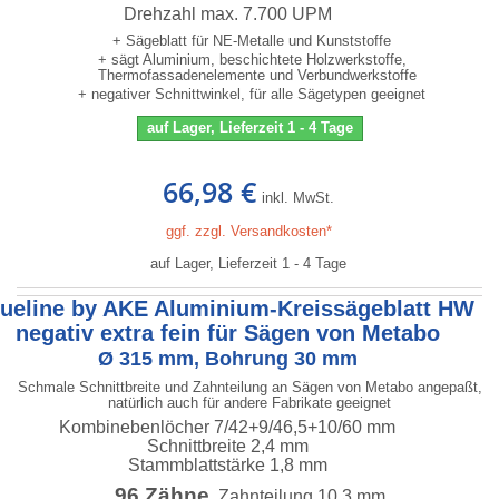
Drehzahl max. 7.700 UPM
+ Sägeblatt für NE-Metalle und Kunststoffe
+ sägt Aluminium, beschichtete Holzwerkstoffe,
Thermofassadenelemente und Verbundwerkstoffe
+ negativer Schnittwinkel, für alle Sägetypen geeignet
auf Lager, Lieferzeit 1 - 4 Tage
66,98 €
inkl. MwSt.
ggf. zzgl. Versandkosten*
auf Lager, Lieferzeit 1 - 4 Tage
lueline by AKE Aluminium-Kreissägeblatt HW
negativ extra fein für Sägen von Metabo
Ø 315 mm, Bohrung 30 mm
Schmale Schnittbreite und Zahnteilung an Sägen von Metabo angepaßt,
natürlich auch für andere Fabrikate geeignet
Kombinebenlöcher 7/42+9/46,5+10/60 mm
Schnittbreite 2,4 mm
Stammblattstärke 1,8 mm
96 Zähne
, Zahnteilung 10,3 mm