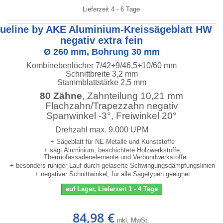
Lieferzeit 4 - 6 Tage
lueline by AKE Aluminium-Kreissägeblatt HW
negativ extra fein
Ø 260 mm, Bohrung 30 mm
Kombinebenlöcher 7/42+9/46,5+10/60 mm
Schnittbreite 3,2 mm
Stammblattstärke 2,5 mm
80 Zähne
, Zahnteilung 10,21 mm
Flachzahn/Trapezzahn negativ
Spanwinkel -3°, Freiwinkel 20°
Drehzahl max. 9.000 UPM
+ Sägeblatt für NE-Metalle und Kunststoffe
+ sägt Aluminium, beschichtete Holzwerkstoffe,
Thermofassadenelemente und Verbundwerkstoffe
+ besonders ruhiger Lauf durch gelaserte Schwingungsdämpfungslinien
+ negativer Schnittwinkel, für alle Sägetypen geeignet
auf Lager, Lieferzeit 1 - 4 Tage
84,98 €
inkl. MwSt.