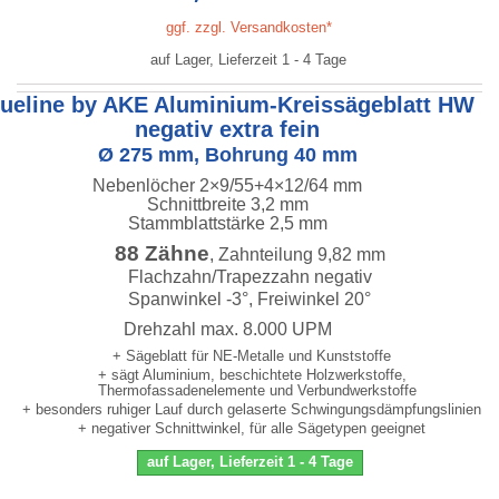
ggf. zzgl. Versandkosten*
auf Lager, Lieferzeit 1 - 4 Tage
lueline by AKE Aluminium-Kreissägeblatt HW
negativ extra fein
Ø 275 mm, Bohrung 40 mm
Nebenlöcher 2×9/55+4×12/64 mm
Schnittbreite 3,2 mm
Stammblattstärke 2,5 mm
88 Zähne
, Zahnteilung 9,82 mm
Flachzahn/Trapezzahn negativ
Spanwinkel -3°, Freiwinkel 20°
Drehzahl max. 8.000 UPM
+ Sägeblatt für NE-Metalle und Kunststoffe
+ sägt Aluminium, beschichtete Holzwerkstoffe,
Thermofassadenelemente und Verbundwerkstoffe
+ besonders ruhiger Lauf durch gelaserte Schwingungsdämpfungslinien
+ negativer Schnittwinkel, für alle Sägetypen geeignet
auf Lager, Lieferzeit 1 - 4 Tage