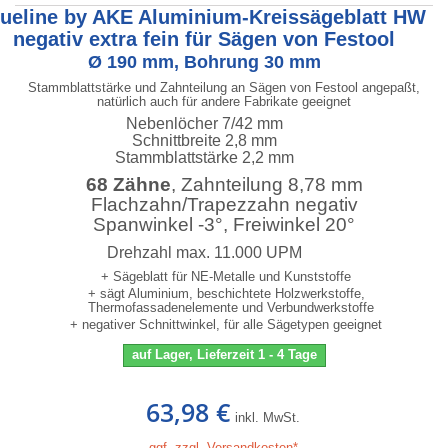
lueline by AKE Aluminium-Kreissägeblatt HW
negativ extra fein für Sägen von Festool
Ø 190 mm, Bohrung 30 mm
Stammblattstärke und Zahnteilung an Sägen von Festool angepaßt,
natürlich auch für andere Fabrikate geeignet
Nebenlöcher 7/42 mm
Schnittbreite 2,8 mm
Stammblattstärke 2,2 mm
68 Zähne
, Zahnteilung 8,78 mm
Flachzahn/Trapezzahn negativ
Spanwinkel -3°, Freiwinkel 20°
Drehzahl max. 11.000 UPM
+ Sägeblatt für NE-Metalle und Kunststoffe
+ sägt Aluminium, beschichtete Holzwerkstoffe,
Thermofassadenelemente und Verbundwerkstoffe
+ negativer Schnittwinkel, für alle Sägetypen geeignet
auf Lager, Lieferzeit 1 - 4 Tage
63,98 €
inkl. MwSt.
ggf. zzgl. Versandkosten*