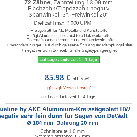
72 Zähne
, Zahnteilung 13,09 mm
Flachzahn/Trapezzahn negativ
Spanwinkel -3°, Freiwinkel 20°
Drehzahl max. 7.000 UPM
+ Sägeblatt für NE-Metalle und Kunststoffe
+ sägt Aluminium, beschichtete Holzwerkstoffe,
Thermofassadenelemente und Verbundwerkstoffe
+ besonders ruhiger Lauf durch gelaserte Schwingungsdämpfungslinien
+ negativer Schnittwinkel, für alle Sägetypen geeignet
auf Lager, Lieferzeit 1 - 4 Tage
85,98 €
inkl. MwSt.
ggf. zzgl. Versandkosten*
auf Lager, Lieferzeit 1 - 4 Tage
lueline by AKE Aluminium-Kreissägeblatt HW
negativ sehr fein dünn für Sägen von DeWalt
Ø 184 mm, Bohrung 20 mm
Schnittbreite 1,8 mm
Stammblattstärke 1,2 mm