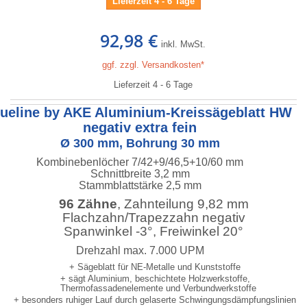
Lieferzeit 4 - 6 Tage
92,98 €
inkl. MwSt.
ggf. zzgl. Versandkosten*
Lieferzeit 4 - 6 Tage
lueline by AKE Aluminium-Kreissägeblatt HW
negativ extra fein
Ø 300 mm, Bohrung 30 mm
Kombinebenlöcher 7/42+9/46,5+10/60 mm
Schnittbreite 3,2 mm
Stammblattstärke 2,5 mm
96 Zähne
, Zahnteilung 9,82 mm
Flachzahn/Trapezzahn negativ
Spanwinkel -3°, Freiwinkel 20°
Drehzahl max. 7.000 UPM
+ Sägeblatt für NE-Metalle und Kunststoffe
+ sägt Aluminium, beschichtete Holzwerkstoffe,
Thermofassadenelemente und Verbundwerkstoffe
+ besonders ruhiger Lauf durch gelaserte Schwingungsdämpfungslinien