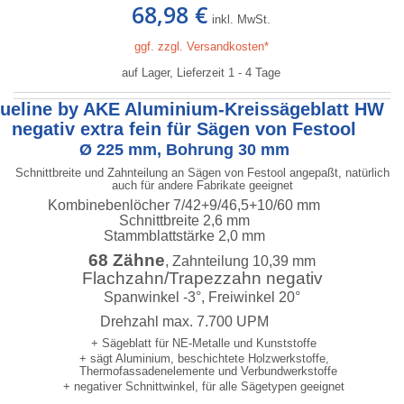
68,98 €
inkl. MwSt.
ggf. zzgl. Versandkosten*
auf Lager, Lieferzeit 1 - 4 Tage
lueline by AKE Aluminium-Kreissägeblatt HW
negativ extra fein für Sägen von Festool
Ø 225 mm, Bohrung 30 mm
Schnittbreite und Zahnteilung an Sägen von Festool angepaßt, natürlich
auch für andere Fabrikate geeignet
Kombinebenlöcher 7/42+9/46,5+10/60 mm
Schnittbreite 2,6 mm
Stammblattstärke 2,0 mm
68 Zähne
, Zahnteilung 10,39 mm
Flachzahn/Trapezzahn negativ
Spanwinkel -3°, Freiwinkel 20°
Drehzahl max. 7.700 UPM
+ Sägeblatt für NE-Metalle und Kunststoffe
+ sägt Aluminium, beschichtete Holzwerkstoffe,
Thermofassadenelemente und Verbundwerkstoffe
+ negativer Schnittwinkel, für alle Sägetypen geeignet