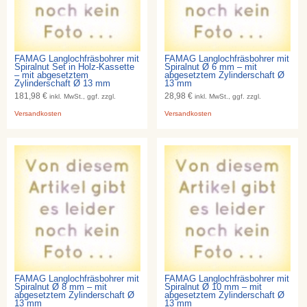
FAMAG Langlochfräsbohrer mit
FAMAG Langlochfräsbohrer mit
Spiralnut Set in Holz-Kassette
Spiralnut Ø 6 mm – mit
– mit abgesetztem
abgesetztem Zylinderschaft Ø
Zylinderschaft Ø 13 mm
13 mm
181,98 €
28,98 €
inkl. MwSt., ggf. zzgl.
inkl. MwSt., ggf. zzgl.
Versandkosten
Versandkosten
FAMAG Langlochfräsbohrer mit
FAMAG Langlochfräsbohrer mit
Spiralnut Ø 8 mm – mit
Spiralnut Ø 10 mm – mit
abgesetztem Zylinderschaft Ø
abgesetztem Zylinderschaft Ø
13 mm
13 mm