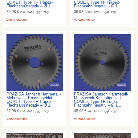
COMET, Type TF Trapez-
COMET, Type TF Trapez-
Flachzahn negativ – Ø 1...
Flachzahn negativ – Ø 1...
39,98 €
39,98 €
inkl. MwSt., ggf. zzgl.
inkl. MwSt., ggf. zzgl.
Versandkosten
Versandkosten
PRÄZISA Jännsch Hartmetall-
PRÄZISA Jännsch Hartmetall-
Mehrzweck-Kreissägeblatt
Mehrzweck-Kreissägeblatt
COMET, Type TF Trapez-
COMET, Type TF Trapez-
Flachzahn negativ – Ø 1...
Flachzahn negativ – Ø 1...
37,98 €
45,98 €
inkl. MwSt., ggf. zzgl.
inkl. MwSt., ggf. zzgl.
Versandkosten
Versandkosten