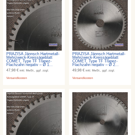
PRÄZISA Jännsch Hartmetall-
PRÄZISA Jännsch Hartmetall-
Mehrzweck-Kreissägeblatt
Mehrzweck-Kreissägeblatt
COMET, Type TF Trapez-
COMET, Type TF Trapez-
Flachzahn negativ – Ø 1...
Flachzahn negativ – Ø 2...
47,98 €
49,98 €
inkl. MwSt., ggf. zzgl.
inkl. MwSt., ggf. zzgl.
Versandkosten
Versandkosten