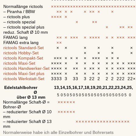
Normallänge rictools
×
×
×
×
×
×
×
×
×
×
×
×
×
×
×
×
×
×
×
×
×
×
×
×
×
×
×
×
×
×
×
– Piranha / BBW
×
×
×
×
×
×
×
×
×
– rictools plus
×
×
×
×
×
– rictools spezial
×
×
×
– rictools spezial plus
×
×
×
×
×
reduz. Schaft Ø 10 mm
FAMAG lang
×
×
×
×
×
×
×
×
×
×
×
×
×
×
×
×
×
×
×
FAMAG extra lang
×
×
rictools Standard-Set
×
×
×
×
×
×
rictools Hobby-Set
×
×
×
×
rictools Kompakt-Set
×
×
×
×
×
×
×
×
×
×
×
×
×
rictools Maxi-Set
×
×
×
×
×
×
×
×
×
×
×
×
×
×
×
×
rictools Handwerker-Set
×
×
×
×
×
×
×
×
×
×
×
×
×
×
×
×
×
×
×
rictools Maxi-Set plus
×
×
×
×
×
×
×
×
×
×
×
×
×
×
×
×
rictools Werkstatt-Set
3
3
3
3
3
3
3
3
2
2
2
2
2
2
2
2
2
2
×
Edelstahlbohrer
13,
14,
15,
16,
17,
18,
19,
20,
21,
22,
23,
24,
25,
Ø
5
0
5
0
5
0
5
0
5
0
5
0
5
0
5
0
5
0
5
0
5
0
5
0
über Ø 13 mm
Normallänge Schaft-Ø =
×
×
×
×
×
×
Bohrer-Ø
– reduzierter Schaft Ø 10
×
×
×
×
×
×
mm
– reduzierter Schaft Ø 13
×
×
×
×
×
×
×
×
×
×
×
×
×
×
×
×
×
×
mm
Normalerweise habe ich alle Einzelbohrer und Bohrersets