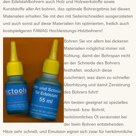
den Edelstahlbohrern auch Holz und Holzwerkstoffe sowie
Kunststoffe aller Art bohren, das optimale Bohrergebnis bei diesen
Materialien erhalten Sie mit den mit Seitenschneiden ausgerüsteten
und auch sonst auf diese Materialien hin optimierten, freilich auch
kostspieligeren FAMAG Hochleistungs-Holzbohrern!
Bohren Sie vor allem bei dickeren
Materialien möglichst immer mit
Kühlung, damit der Bohrspan nicht
an der Schneide des Bohrers
festhaftet, wodurch diese
zuschmiert, was dann zu schneller
Überhitzung und damit Zerstörung
des Bohrers führt!
Am besten geeignet ist spezielles
Schneid- bzw. Bohröl,
herkömmliches Öl verdunstet bei
der beim Bohren entstehenden
Hitze sehr schnell, und Emulsion eignet sich zwar für herkömmliche