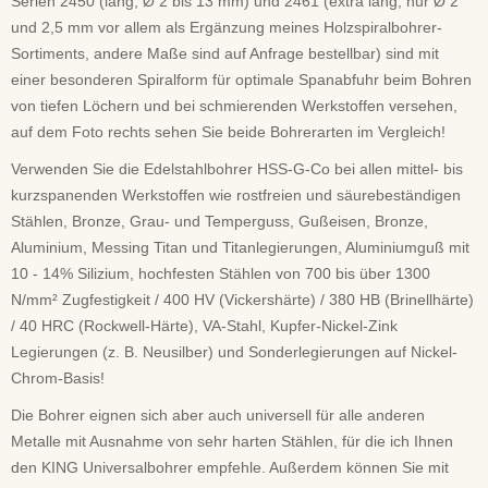
Serien 2450 (lang, Ø 2 bis 13 mm) und 2461 (extra lang, nur Ø 2
und 2,5 mm vor allem als Ergänzung meines Holzspiralbohrer-
Sortiments, andere Maße sind auf Anfrage bestellbar) sind mit
einer besonderen Spiralform für optimale Spanabfuhr beim Bohren
von tiefen Löchern und bei schmierenden Werkstoffen versehen,
auf dem Foto rechts sehen Sie beide Bohrerarten im Vergleich!
Verwenden Sie die Edelstahlbohrer HSS-G-Co bei allen mittel- bis
kurzspanenden Werkstoffen wie rostfreien und säurebeständigen
Stählen, Bronze, Grau- und Temperguss, Gußeisen, Bronze,
Aluminium, Messing Titan und Titanlegierungen, Aluminiumguß mit
10 - 14% Silizium, hochfesten Stählen von 700 bis über 1300
N/mm² Zugfestigkeit / 400 HV (Vickershärte) / 380 HB (Brinellhärte)
/ 40 HRC (Rockwell-Härte), VA-Stahl, Kupfer-Nickel-Zink
Legierungen (z. B. Neusilber) und Sonderlegierungen auf Nickel-
Chrom-Basis!
Die Bohrer eignen sich aber auch universell für alle anderen
Metalle mit Ausnahme von sehr harten Stählen, für die ich Ihnen
den KING Universalbohrer empfehle. Außerdem können Sie mit