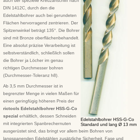
auch der spezielle Kreuzanschliff nach
DIN 1412C, durch den die
Edelstahlbohrer auch bei gerundeten
Flächen hervorragend zentrieren. Der
Spitzenwinkel beträgt 135°. Die Bohrer
sind mit Bronze oberflächenbehandelt.
Eine absolut präzise Verarbeitung ist
selbstverständlich, schließlich sollen
die Bohrer ja Löcher im genau
richtigen Durchmesser bohren
(Durchmesser-Toleranz h8).
Ab 3,5 mm Durchmesser ist in
begrenzter Menge in vielen Maßen für
einen geringfügig höheren Preis der
rictools Edelstahlbohrer HSS-G-Co
spezial
erhältlich, dessen Schneiden
Edelstahlbohrer HSS-G-Co
mit integrierten Spanbrechernuten
Standard und lang Ø 13 mm
ausgerüstet sind, das bringt vor allem beim Bohren von
langspanenden Edelstählen zusätzliche Sicherheit. Fase und