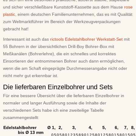
und sicher verschließbare Kunststoff-Kassette aus dem Hause
rose
plastic
, einem deutschen Familienunternehmen, das es mit Qualität
zum Weltmarktführer im Bereich der Werkzeugverpackungen
gebracht hat!
Interessant ist auch das
rictools Edelstahlbohrer Werkstatt-Set
mit
55 Bohrern in der übersichtlichen Drill-Boy Bohrer-Box mit
Meßkanälen (Bohrerlehre), die ein schnelles und korrektes
Einsortieren der entnommenen Bohrer auch dann ermöglichen,
wenn die am Schaft eingeprägte Durchmesserangabe nicht oder
nicht mehr gut erkennbar ist.
Die lieferbaren Einzelbohrer und Sets
Für eine bessere Übersicht über die lieferbaren Einzelbohrer in
normaler und langer Ausführung sowie die Inhalte der
verschiedenen Sets habe ich eine zweiteilige Tabelle
zusammengestellt:
Edelstahlbohrer Ø
1,
2,
3,
4,
5,
6,
7,
8,
bis Ø 13 mm
0
5
0
5
8
0
1
2
3
5
8
9
0
1
2
5
8
0
1
2
5
8
0
1
5
8
0
1
5
0
5