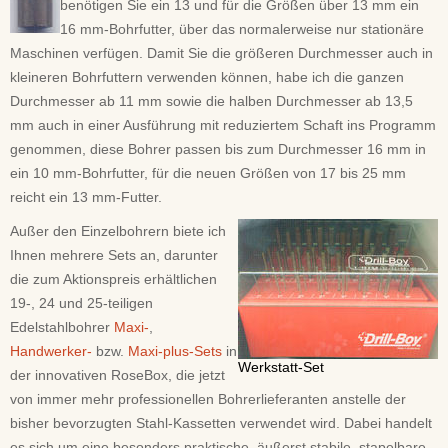
benötigen Sie ein 13 und für die Größen über 13 mm ein
16 mm-Bohrfutter, über das normalerweise nur stationäre
Maschinen verfügen. Damit Sie die größeren Durchmesser auch in
kleineren Bohrfuttern verwenden können, habe ich die ganzen
Durchmesser ab 11 mm sowie die halben Durchmesser ab 13,5
mm auch in einer Ausführung mit reduziertem Schaft ins Programm
genommen, diese Bohrer passen bis zum Durchmesser 16 mm in
ein 10 mm-Bohrfutter, für die neuen Größen von 17 bis 25 mm
reicht ein 13 mm-Futter.
Außer den Einzelbohrern biete ich
Ihnen mehrere Sets an, darunter
die zum Aktionspreis erhältlichen
19-, 24 und 25-teiligen
Edelstahlbohrer
Maxi-
,
Handwerker-
bzw.
Maxi-plus-Sets
in
Werkstatt-Set
der innovativen RoseBox, die jetzt
von immer mehr professionellen Bohrerlieferanten anstelle der
bisher bevorzugten Stahl-Kassetten verwendet wird. Dabei handelt
es sich um eine besonders praktische, äußerst stabile, stapelbare