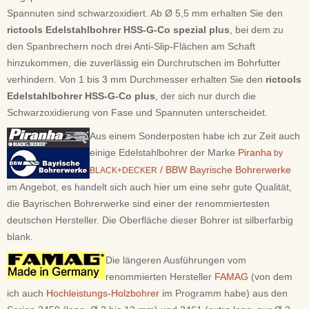
Spannuten sind schwarzoxidiert. Ab Ø 5,5 mm erhalten Sie den
rictools Edelstahlbohrer HSS-G-Co spezial plus
, bei dem zu
den Spanbrechern noch drei Anti-Slip-Flächen am Schaft
hinzukommen, die zuverlässig ein Durchrutschen im Bohrfutter
verhindern. Von 1 bis 3 mm Durchmesser erhalten Sie den
rictools
Edelstahlbohrer HSS-G-Co plus
, der sich nur durch die
Schwarzoxidierung von Fase und Spannuten unterscheidet.
Aus einem Sonderposten habe ich zur Zeit auch
einige Edelstahlbohrer der Marke
Piranha
by
/ BBW Bayrische Bohrerwerke
BLACK+DECKER
im Angebot, es handelt sich auch hier um eine sehr gute Qualität,
die Bayrischen Bohrerwerke sind einer der renommiertesten
deutschen Hersteller. Die Oberfläche dieser Bohrer ist silberfarbig
blank.
Die längeren Ausführungen vom
renommierten Hersteller
FAMAG
(von dem
ich auch
Hochleistungs-Holzbohrer
im Programm habe) aus den