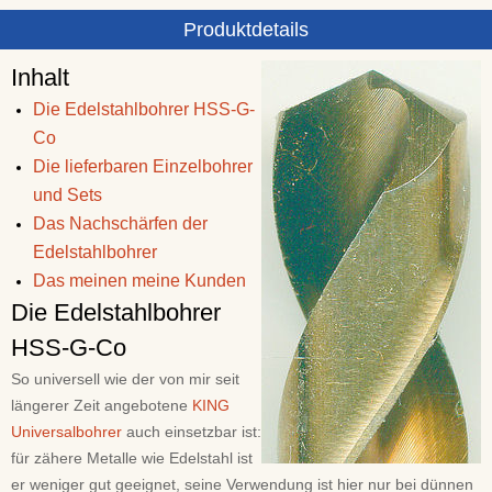
Produktdetails
Inhalt
Die Edelstahlbohrer HSS-G-
Co
Die lieferbaren Einzelbohrer
und Sets
Das Nachschärfen der
Edelstahlbohrer
Das meinen meine Kunden
Die Edelstahlbohrer
HSS-G-Co
So universell wie der von mir seit
längerer Zeit angebotene
KING
Universalbohrer
auch einsetzbar ist:
für zähere Metalle wie Edelstahl ist
er weniger gut geeignet, seine Verwendung ist hier nur bei dünnen