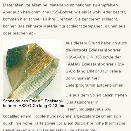
Materialien vor allem bei Materialkombinationen zu empfehlen.
Aber auch herkömmliche HSS-Bohrer, wie sie ja wohl jeder besitzt,
kommen hier schnell an ihre Grenzen! Sie zentrieren schlecht,
können das zähharte Material nur schlecht zerspanen, glühen aus
oder brechen ab.
Aus diesem Grund habe ich auch
die
rictools Edelstahlbohrer
HSS-G-Co
DIN 338 sowie den
FAMAG Edelstahlbohrer HSS-
G-Co lang
DIN 340 für tiefere
Bohrungen in mein
Lieferprogramm aufgenommen.
Die aus dem Vollen geschliffenen
Schneide des FAMAG Edelstahl-
Qualitätsbohrer in
bohrers HSS-G-Co lang Ø 13 mm
Premiumqualität aus 5%
kobaltlegiertem Hochleistungs-Schnellarbeitsstahl zeichnen sich
durch ihre hohe Härte sowie vor allem durch ihre hohe thermische
Belastbarkeit aus. Im Gegensatz zu den bekannten