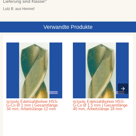
Lieferung sind Klasse!"
Lutz B. aus Hennef
Verwandte Produkte
rictools Edelstahlbohrer HSS-
rictools Edelstahlbohrer HSS-
G-Co Ø 1 mm | Gesamtlänge
G-Co Ø 1,5 mm | Gesamtlänge
34 mm, Arbeitslänge 12 mm
40 mm, Arbeitslänge 18 mm