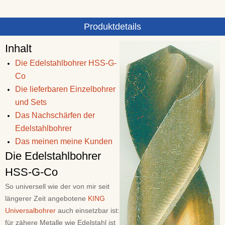
Produktdetails
Inhalt
Die Edelstahlbohrer HSS-G-
Co
Die lieferbaren Einzelbohrer
und Sets
Das Nachschärfen der
Edelstahlbohrer
Das meinen meine Kunden
Die Edelstahlbohrer
HSS-G-Co
So universell wie der von mir seit
längerer Zeit angebotene
KING
Universalbohrer
auch einsetzbar ist:
für zähere Metalle wie Edelstahl ist