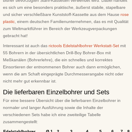
bisher bevorzugten Stahl-Kassetten verwendet wird. Dabei handelt
es sich um eine besonders praktische, äußerst stabile, stapelbare
und sicher verschließbare Kunststoff-Kassette aus dem Hause
rose
plastic
, einem deutschen Familienunternehmen, das es mit Qualität
zum Weltmarktführer im Bereich der Werkzeugverpackungen
gebracht hat!
Interessant ist auch das
rictools Edelstahlbohrer Werkstatt-Set
mit
55 Bohrern in der übersichtlichen Drill-Boy Bohrer-Box mit
Meßkanälen (Bohrerlehre), die ein schnelles und korrektes
Einsortieren der entnommenen Bohrer auch dann ermöglichen,
wenn die am Schaft eingeprägte Durchmesserangabe nicht oder
nicht mehr gut erkennbar ist.
Die lieferbaren Einzelbohrer und Sets
Für eine bessere Übersicht über die lieferbaren Einzelbohrer in
normaler und langer Ausführung sowie die Inhalte der
verschiedenen Sets habe ich eine zweiteilige Tabelle
zusammengestellt:
Edelstahlbohrer Ø
1,
2,
3,
4,
5,
6,
7,
8,