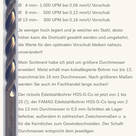
Ø 4 mm– 1.000 UPM bei 0,06 mm/U Vorschub
Ø 8 mm– 500 UPM bei 0,12 mm/U Vorschub
Ø 13 mm– 300 UPM bei 0,16 mm/U Vorschub
Je weniger hoch legiert und je weicher ein Stahl, desto
höher kann die Drehzahl gewählt werden und umgekehrt,
die Werte für den optimalen Vorschub bleiben nahezu
unverändert!
Mein Sortiment habe ich jetzt um größere Durchmesser
erweitert. Meist erhält man kobaltlegierte Bohrer nur bis 13,
manchmal bis 16 mm Durchmesser. Nach größeren Maßen
werden Sie auch im Fachhandel lange suchen!
Der rictools Edelstahlbohrer HSS-G-Co ist jetzt von 1 bis
25 (!), der FAMAG Edelstahlbohrer HSS-G-Co lang von 2
bis 13 mm Durchmesser in 0,5 mm-Schritten ab Lager
lieferbar, außerdem in zahlreichen Zwischenmaßen u. a.
für die Kernlöcher zum Gewindeschneiden. Der Schaft-
Durchmesser entspricht dem jeweiligen