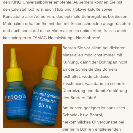
den KING Universalbohrer empfehle. Außerdem können Sie mit
den Edelstahlbohrern auch Holz und Holzwerkstoffe sowie
Kunststoffe aller Art bohren, das optimale Bohrergebnis bei diesen
Materialien erhalten Sie mit den mit Seitenschneiden ausgerüsteten
und auch sonst auf diese Materialien hin optimierten, freilich auch
kostspieligeren FAMAG Hochleistungs-Holzbohrern!
Bohren Sie vor allem bei dickeren
Materialien möglichst immer mit
Kühlung, damit der Bohrspan nicht
an der Schneide des Bohrers
festhaftet, wodurch diese
zuschmiert, was dann zu schneller
Überhitzung und damit Zerstörung
des Bohrers führt!
Am besten geeignet ist spezielles
Schneid- bzw. Bohröl,
herkömmliches Öl verdunstet bei
der beim Bohren entstehenden