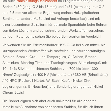
ich auch
Hochleistungs-Holzbohrer
im Programm habe) aus den
Serien 2450 (lang, Ø 2 bis 13 mm) und 2461 (extra lang, nur Ø 2
und 2,5 mm vor allem als Ergänzung meines Holzspiralbohrer-
Sortiments, andere Maße sind auf Anfrage bestellbar) sind mit
einer besonderen Spiralform für optimale Spanabfuhr beim Bohren
von tiefen Löchern und bei schmierenden Werkstoffen versehen,
auf dem Foto rechts sehen Sie beide Bohrerarten im Vergleich!
Verwenden Sie die Edelstahlbohrer HSS-G-Co bei allen mittel- bis
kurzspanenden Werkstoffen wie rostfreien und säurebeständigen
Stählen, Bronze, Grau- und Temperguss, Gußeisen, Bronze,
Aluminium, Messing Titan und Titanlegierungen, Aluminiumguß mit
10 - 14% Silizium, hochfesten Stählen von 700 bis über 1300
N/mm² Zugfestigkeit / 400 HV (Vickershärte) / 380 HB (Brinellhärte)
/ 40 HRC (Rockwell-Härte), VA-Stahl, Kupfer-Nickel-Zink
Legierungen (z. B. Neusilber) und Sonderlegierungen auf Nickel-
Chrom-Basis!
Die Bohrer eignen sich aber auch universell für alle anderen
Metalle mit Ausnahme von sehr harten Stählen, für die ich Ihnen