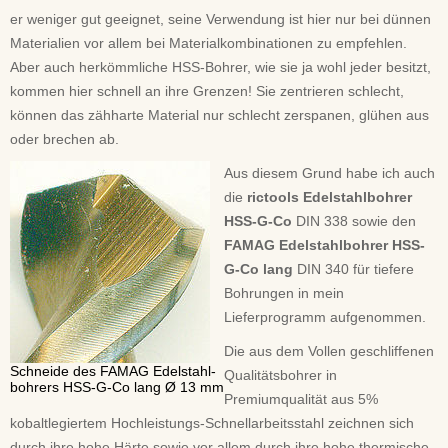
er weniger gut geeignet, seine Verwendung ist hier nur bei dünnen
Materialien vor allem bei Materialkombinationen zu empfehlen.
Aber auch herkömmliche HSS-Bohrer, wie sie ja wohl jeder besitzt,
kommen hier schnell an ihre Grenzen! Sie zentrieren schlecht,
können das zähharte Material nur schlecht zerspanen, glühen aus
oder brechen ab.
Aus diesem Grund habe ich auch
die
rictools Edelstahlbohrer
HSS-G-Co
DIN 338 sowie den
FAMAG Edelstahlbohrer HSS-
G-Co lang
DIN 340 für tiefere
Bohrungen in mein
Lieferprogramm aufgenommen.
Die aus dem Vollen geschliffenen
Schneide des FAMAG Edelstahl-
Qualitätsbohrer in
bohrers HSS-G-Co lang Ø 13 mm
Premiumqualität aus 5%
kobaltlegiertem Hochleistungs-Schnellarbeitsstahl zeichnen sich
durch ihre hohe Härte sowie vor allem durch ihre hohe thermische