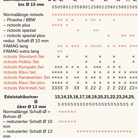
bis Ø 13 mm
0
5
0
5
8
0
1
2
3
5
8
9
0
1
2
5
8
0
1
2
5
8
0
1
5
8
0
1
5
0
5
Normallänge rictools
×
×
×
×
×
×
×
×
×
×
×
×
×
×
×
×
×
×
×
×
×
×
×
×
×
×
×
×
×
×
×
– Piranha / BBW
×
×
×
×
×
×
×
×
×
– rictools plus
×
×
×
×
×
– rictools spezial
×
×
×
– rictools spezial plus
×
×
×
×
×
reduz. Schaft Ø 10 mm
FAMAG lang
×
×
×
×
×
×
×
×
×
×
×
×
×
×
×
×
×
×
×
FAMAG extra lang
×
×
rictools Standard-Set
×
×
×
×
×
×
rictools Hobby-Set
×
×
×
×
rictools Kompakt-Set
×
×
×
×
×
×
×
×
×
×
×
×
×
rictools Maxi-Set
×
×
×
×
×
×
×
×
×
×
×
×
×
×
×
×
rictools Handwerker-Set
×
×
×
×
×
×
×
×
×
×
×
×
×
×
×
×
×
×
×
rictools Maxi-Set plus
×
×
×
×
×
×
×
×
×
×
×
×
×
×
×
×
rictools Werkstatt-Set
3
3
3
3
3
3
3
3
2
2
2
2
2
2
2
2
2
2
×
Edelstahlbohrer
13,
14,
15,
16,
17,
18,
19,
20,
21,
22,
23,
24,
25,
Ø
5
0
5
0
5
0
5
0
5
0
5
0
5
0
5
0
5
0
5
0
5
0
5
0
über Ø 13 mm
Normallänge Schaft-Ø =
×
×
×
×
×
×
Bohrer-Ø
– reduzierter Schaft Ø 10
×
×
×
×
×
×
mm
– reduzierter Schaft Ø 13
×
×
×
×
×
×
×
×
×
×
×
×
×
×
×
×
×
×
mm