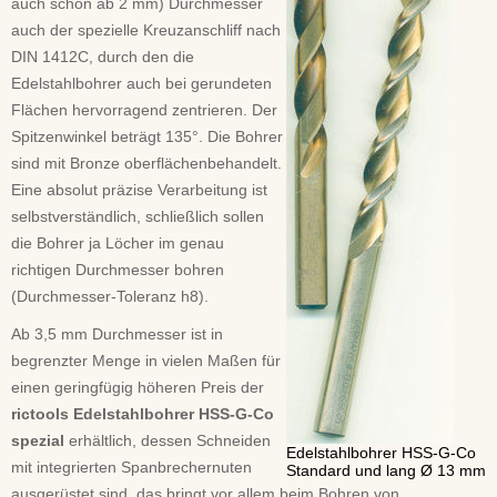
auch schon ab 2 mm) Durchmesser
auch der spezielle Kreuzanschliff nach
DIN 1412C, durch den die
Edelstahlbohrer auch bei gerundeten
Flächen hervorragend zentrieren. Der
Spitzenwinkel beträgt 135°. Die Bohrer
sind mit Bronze oberflächenbehandelt.
Eine absolut präzise Verarbeitung ist
selbstverständlich, schließlich sollen
die Bohrer ja Löcher im genau
richtigen Durchmesser bohren
(Durchmesser-Toleranz h8).
Ab 3,5 mm Durchmesser ist in
begrenzter Menge in vielen Maßen für
einen geringfügig höheren Preis der
rictools Edelstahlbohrer HSS-G-Co
spezial
erhältlich, dessen Schneiden
Edelstahlbohrer HSS-G-Co
mit integrierten Spanbrechernuten
Standard und lang Ø 13 mm
ausgerüstet sind, das bringt vor allem beim Bohren von