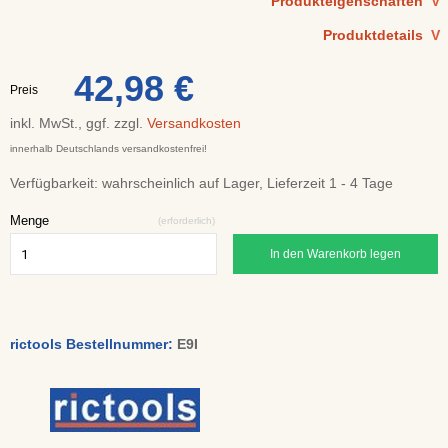
Produkteigenschaften
V
Produktdetails
V
42,98 €
Preis
inkl. MwSt., ggf. zzgl.
Versandkosten
innerhalb Deutschlands versandkostenfrei!
Verfügbarkeit:
wahrscheinlich auf Lager, Lieferzeit 1 - 4 Tage
Menge
(erforderlich)
In den Warenkorb legen
rictools Bestellnummer:
E9I