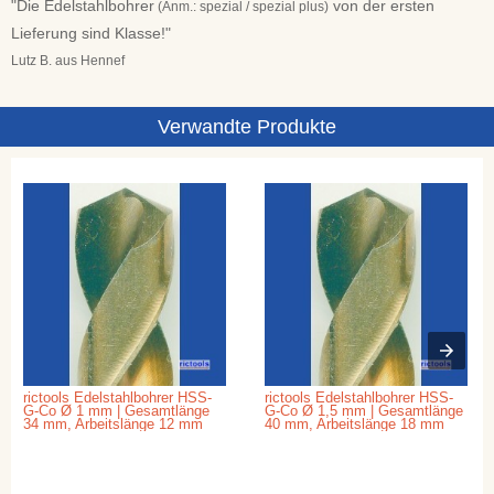
"Die Edelstahlbohrer
von der ersten
(Anm.: spezial / spezial plus)
Lieferung sind Klasse!"
Lutz B. aus Hennef
Verwandte Produkte
rictools Edelstahlbohrer HSS-
rictools Edelstahlbohrer HSS-
G-Co Ø 1 mm | Gesamtlänge
G-Co Ø 1,5 mm | Gesamtlänge
34 mm, Arbeitslänge 12 mm
40 mm, Arbeitslänge 18 mm