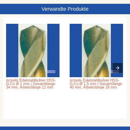
Verwandte Produkte
rictools Edelstahlbohrer HSS-
rictools Edelstahlbohrer HSS-
G-Co Ø 1 mm | Gesamtlänge
G-Co Ø 1,5 mm | Gesamtlänge
34 mm, Arbeitslänge 12 mm
40 mm, Arbeitslänge 18 mm