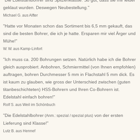
"Die Edelstahlbohrer sind Spitzenklasse. So gut, dass sie mir leider
geklaut wurden. Deswegen Neubestellung."
Michael G. aus Alfter
"Hatte vor Monaten schon das Sortiment bis 6,5 mm gekauft, das
sind die besten Bohrer, die ich je hatte. Ersparen mir viel Ärger und
Mühe!"
W. W. aus Kamp-Linfort
"Ich muss ca. 200 Bohrungen setzen. Natürlich habe ich die Bohrer
gleich ausprobiert. Anbohren, Schmiermittel (von Ihnen empfohlen)
auftragen, bohren Durchmesser 5 mm in Flachstahl 5 mm dick. Es
ist kaum zu glauben, wie gross der Unterschied zwischen (guten
titanbeschichteten) HSS-Bohrern und Ihren Co-Bohrern ist.
Edelstahl einfach bohren!"
Rolf S. aus Weil im Schönbuch
"Die Edelstahlbohrer
von der ersten
(Anm.: spezial / spezial plus)
Lieferung sind Klasse!"
Lutz B. aus Hennef