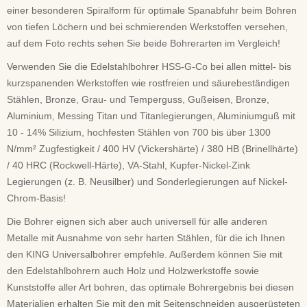
einer besonderen Spiralform für optimale Spanabfuhr beim Bohren
von tiefen Löchern und bei schmierenden Werkstoffen versehen,
auf dem Foto rechts sehen Sie beide Bohrerarten im Vergleich!
Verwenden Sie die Edelstahlbohrer HSS-G-Co bei allen mittel- bis
kurzspanenden Werkstoffen wie rostfreien und säurebeständigen
Stählen, Bronze, Grau- und Temperguss, Gußeisen, Bronze,
Aluminium, Messing Titan und Titanlegierungen, Aluminiumguß mit
10 - 14% Silizium, hochfesten Stählen von 700 bis über 1300
N/mm² Zugfestigkeit / 400 HV (Vickershärte) / 380 HB (Brinellhärte)
/ 40 HRC (Rockwell-Härte), VA-Stahl, Kupfer-Nickel-Zink
Legierungen (z. B. Neusilber) und Sonderlegierungen auf Nickel-
Chrom-Basis!
Die Bohrer eignen sich aber auch universell für alle anderen
Metalle mit Ausnahme von sehr harten Stählen, für die ich Ihnen
den KING Universalbohrer empfehle. Außerdem können Sie mit
den Edelstahlbohrern auch Holz und Holzwerkstoffe sowie
Kunststoffe aller Art bohren, das optimale Bohrergebnis bei diesen
Materialien erhalten Sie mit den mit Seitenschneiden ausgerüsteten