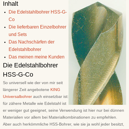
Inhalt
Die Edelstahlbohrer HSS-G-
Co
Die lieferbaren Einzelbohrer
und Sets
Das Nachschärfen der
Edelstahlbohrer
Das meinen meine Kunden
Die Edelstahlbohrer
HSS-G-Co
So universell wie der von mir seit
längerer Zeit angebotene
KING
Universalbohrer
auch einsetzbar ist:
für zähere Metalle wie Edelstahl ist
er weniger gut geeignet, seine Verwendung ist hier nur bei dünnen
Materialien vor allem bei Materialkombinationen zu empfehlen.
Aber auch herkömmliche HSS-Bohrer, wie sie ja wohl jeder besitzt,