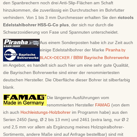
den Spanbrechern noch drei Anti-Slip-Flächen am Schaft
hinzukommen, die zuverlässig ein Durchrutschen im Bohrfutter
verhindern. Von 1 bis 3 mm Durchmesser erhalten Sie den
rictools
Edelstahlbohrer HSS-G-Co plus
, der sich nur durch die
Schwarzoxidierung von Fase und Spannuten unterscheidet.
Aus einem Sonderposten habe ich zur Zeit auch
einige Edelstahlbohrer der Marke
Piranha
by
/ BBW Bayrische Bohrerwerke
BLACK+DECKER
im Angebot, es handelt sich auch hier um eine sehr gute Qualität,
die Bayrischen Bohrerwerke sind einer der renommiertesten
deutschen Hersteller. Die Oberfläche dieser Bohrer ist silberfarbig
blank.
Die längeren Ausführungen vom
renommierten Hersteller
FAMAG
(von dem
ich auch
Hochleistungs-Holzbohrer
im Programm habe) aus den
Serien 2450 (lang, Ø 2 bis 13 mm) und 2461 (extra lang, nur Ø 2
und 2,5 mm vor allem als Ergänzung meines Holzspiralbohrer-
Sortiments, andere Maße sind auf Anfrage bestellbar) sind mit