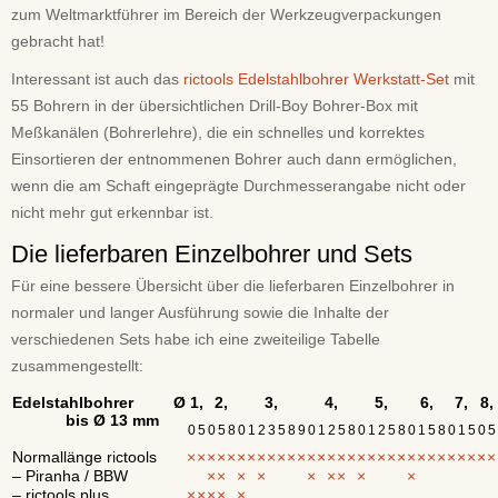
zum Weltmarktführer im Bereich der Werkzeugverpackungen
gebracht hat!
Interessant ist auch das
rictools Edelstahlbohrer Werkstatt-Set
mit
55 Bohrern in der übersichtlichen Drill-Boy Bohrer-Box mit
Meßkanälen (Bohrerlehre), die ein schnelles und korrektes
Einsortieren der entnommenen Bohrer auch dann ermöglichen,
wenn die am Schaft eingeprägte Durchmesserangabe nicht oder
nicht mehr gut erkennbar ist.
Die lieferbaren Einzelbohrer und Sets
Für eine bessere Übersicht über die lieferbaren Einzelbohrer in
normaler und langer Ausführung sowie die Inhalte der
verschiedenen Sets habe ich eine zweiteilige Tabelle
zusammengestellt:
Edelstahlbohrer Ø
1,
2,
3,
4,
5,
6,
7,
8,
bis Ø 13 mm
0
5
0
5
8
0
1
2
3
5
8
9
0
1
2
5
8
0
1
2
5
8
0
1
5
8
0
1
5
0
5
Normallänge rictools
×
×
×
×
×
×
×
×
×
×
×
×
×
×
×
×
×
×
×
×
×
×
×
×
×
×
×
×
×
×
×
– Piranha / BBW
×
×
×
×
×
×
×
×
×
– rictools plus
×
×
×
×
×