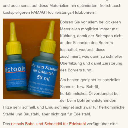
und auch sonst auf diese Materialien hin optimierten, freilich auch
kostspieligeren FAMAG Hochleistungs-Holzbohrern!
Bohren Sie vor allem bei dickeren
Materialien möglichst immer mit
Kühlung, damit der Bohrspan nicht
an der Schneide des Bohrers
festhaftet, wodurch diese
zuschmiert, was dann zu schneller
Überhitzung und damit Zerstörung
des Bohrers führt!
Am besten geeignet ist spezielles
Schneid- bzw. Bohröl,
herkömmliches Öl verdunstet bei
der beim Bohren entstehenden
Hitze sehr schnell, und Emulsion eignet sich zwar für herkömmliche
Stähle und Baustahl, aber nicht gut für Edelstahl.
Das
rictools Bohr- und Schneidöl für Edelstahl
verfügt über eine