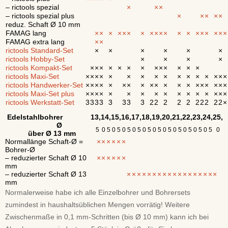
– rictools spezial
×
×
×
– rictools spezial plus
×
×
×
×
×
reduz. Schaft Ø 10 mm
FAMAG lang
×
×
×
×
×
×
×
×
×
×
×
×
×
×
×
×
×
×
×
FAMAG extra lang
×
×
rictools Standard-Set
×
×
×
×
×
×
rictools Hobby-Set
×
×
×
×
rictools Kompakt-Set
×
×
×
×
×
×
×
×
×
×
×
×
×
rictools Maxi-Set
×
×
×
×
×
×
×
×
×
×
×
×
×
×
×
×
rictools Handwerker-Set
×
×
×
×
×
×
×
×
×
×
×
×
×
×
×
×
×
×
×
rictools Maxi-Set plus
×
×
×
×
×
×
×
×
×
×
×
×
×
×
×
×
rictools Werkstatt-Set
3
3
3
3
3
3
3
3
2
2
2
2
2
2
2
2
2
2
×
Edelstahlbohrer
13,
14,
15,
16,
17,
18,
19,
20,
21,
22,
23,
24,
25,
Ø
5
0
5
0
5
0
5
0
5
0
5
0
5
0
5
0
5
0
5
0
5
0
5
0
über Ø 13 mm
Normallänge Schaft-Ø =
×
×
×
×
×
×
Bohrer-Ø
– reduzierter Schaft Ø 10
×
×
×
×
×
×
mm
– reduzierter Schaft Ø 13
×
×
×
×
×
×
×
×
×
×
×
×
×
×
×
×
×
×
mm
Normalerweise habe ich alle Einzelbohrer und Bohrersets
zumindest in haushaltsüblichen Mengen vorrätig! Weitere
Zwischenmaße in 0,1 mm-Schritten (bis Ø 10 mm) kann ich bei