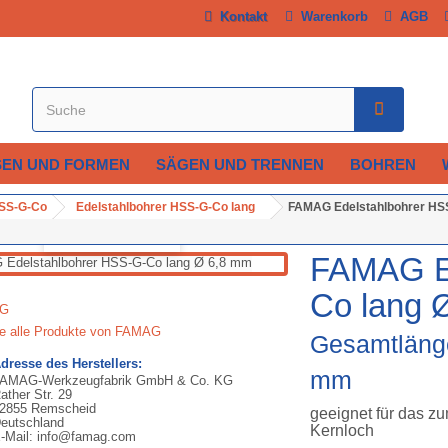
Kontakt
Warenkorb
AGB
SEN UND FORMEN
SÄGEN UND TRENNEN
BOHREN
HSS-G-Co
Edelstahlbohrer HSS-G-Co lang
FAMAG Edelstahlbohrer HSS
Vergrößern
FAMAG Ed
Co lang 
ie alle Produkte von FAMAG
Gesamtlänge
dresse des Herstellers:
mm
AMAG-Werkzeugfabrik GmbH & Co. KG
ather Str. 29
2855 Remscheid
geeignet für das z
eutschland
Kernloch
-Mail: info@famag.com