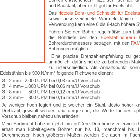
und Baustahl, aber nicht gut für Edelstahl.
Das
rictools Bohr- und Schneidöl für Edelsta
sowie ausgezeichnete Wärmeleitfähigkeit 
Verwendung kann eine 6 bis 8-fach höhere S
Führen Sie den Bohrer regelmäßig zum Lüf
die Bohrtiefe bei den
Edelstahlbohrern
Bohrerdurchmessers betragen, mit den
FAM
Bohrungen möglich.
Eine präzise Drehzahlempfehlung zu geb
unmöglich, dafür sind die zu bohrenden Mate
zu unterschiedlich. Als Anhaltspunkt kön
Edelstählen bis 900 N/mm² folgende Richtwerte dienen:
Ø 2 mm– 2.000 UPM bei 0,03 mm/U Vorschub
Ø 4 mm– 1.000 UPM bei 0,06 mm/U Vorschub
Ø 8 mm– 500 UPM bei 0,12 mm/U Vorschub
Ø 13 mm– 300 UPM bei 0,16 mm/U Vorschub
Je weniger hoch legiert und je weicher ein Stahl, desto höher k
Drehzahl gewählt werden und umgekehrt, die Werte für den opt
Vorschub bleiben nahezu unverändert!
Mein Sortiment habe ich jetzt um größere Durchmesser erweitert
erhält man kobaltlegierte Bohrer nur bis 13, manchmal bis
Durchmesser. Nach größeren Maßen werden Sie auch im Fach