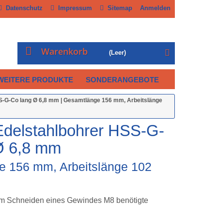
Datenschutz
Impressum
Sitemap
Anmelden
Warenkorb
(Leer)
WEITERE PRODUKTE
SONDERANGEBOTE
-G-Co lang Ø 6,8 mm | Gesamtlänge 156 mm, Arbeitslänge
elstahlbohrer HSS-G-
Ø 6,8 mm
 156 mm, Arbeitslänge 102
um Schneiden eines Gewindes M8 benötigte