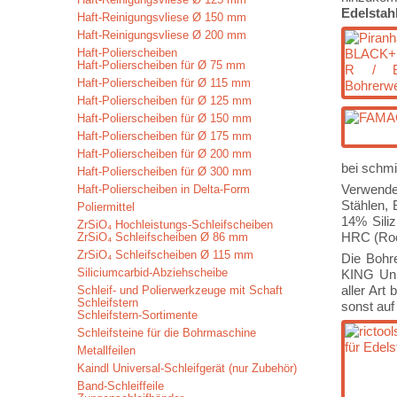
Edelstah
Haft-Reinigungsvliese Ø 150 mm
Haft-Reinigungsvliese Ø 200 mm
Haft-Polierscheiben
Haft-Polierscheiben für Ø 75 mm
Haft-Polierscheiben für Ø 115 mm
Haft-Polierscheiben für Ø 125 mm
Haft-Polierscheiben für Ø 150 mm
Haft-Polierscheiben für Ø 175 mm
Haft-Polierscheiben für Ø 200 mm
bei schmi
Haft-Polierscheiben für Ø 300 mm
Verwenden
Haft-Polierscheiben in Delta-Form
Stählen, 
Poliermittel
14% Siliz
ZrSiO₄ Hochleistungs-Schleifscheiben
HRC (Rock
ZrSiO₄ Schleifscheiben Ø 86 mm
ZrSiO₄ Schleifscheiben Ø 115 mm
Die Bohre
Siliciumcarbid-Abziehscheibe
KING Uni
aller Art
Schleif- und Polierwerkzeuge mit Schaft
Schleifstern
sonst auf
Schleifstern-Sortimente
Schleifsteine für die Bohrmaschine
Metallfeilen
Kaindl Universal-Schleifgerät (nur Zubehör)
Band-Schleiffeile