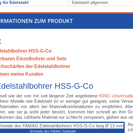
 für Edelstahl
Edelstahl allgemein
ORMATIONEN ZUM PRODUKT
t
lstahlbohrer HSS-G-Co
ferbaren Einzelbohrer und Sets
hschärfen der Edelstahlbohrer
inen meine Kunden
Edelstahlbohrer HSS-G-Co
sell wie der von mir seit längerer Zeit angebotene
KING Universalb
zähere Metalle wie Edelstahl ist er weniger gut geeignet, seine Verwe
aterialien vor allem bei Materialkombinationen zu empfehlen. Ab
r, wie sie ja wohl jeder besitzt, kommen hier schnell an ihre Gr
 können das zähharte Material nur schlecht zerspanen, glühen aus o
Au
ic
Schneide des FAMAG Edelstahl-