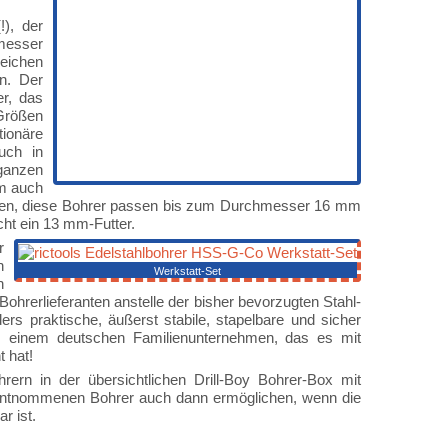
!), der
messer
eichen
n. Der
r, das
 Größen
tionäre
uch in
ganzen
m auch
men, diese Bohrer passen bis zum Durchmesser 16 mm
cht ein 13 mm-Futter.
r
n
Werkstatt-Set
n
ohrerlieferanten anstelle der bisher bevorzugten Stahl-
rs praktische, äußerst stabile, stapelbare und sicher
, einem deutschen Familienunternehmen, das es mit
 hat!
ern in der übersichtlichen Drill-Boy Bohrer-Box mit
r entnommenen Bohrer auch dann ermöglichen, wenn die
r ist.