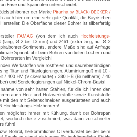
 von Fase und Spannuten unterscheidet.
Edelstahlbohrer der Marke
Piranha
/
by BLACK+DECKER
h auch hier um eine sehr gute Qualität, die Bayrischen
rsteller. Die Oberfläche dieser Bohrer ist silberfarbig
rsteller
FAMAG
(von dem ich auch
Hochleistungs-
(lang, Ø 2 bis 13 mm) und 2461 (extra lang, nur Ø 2
iralbohrer-Sortiments, andere Maße sind auf Anfrage
 optimale Spanabfuhr beim Bohren von tiefen Löchern und
Bohrerarten im Vergleich!
enden Werkstoffen wie rostfreien und säurebeständigen
ng Titan und Titanlegierungen, Aluminiumguß mit 10 -
 / 400 HV (Vickershärte) / 380 HB (Brinellhärte) / 40
lber) und Sonderlegierungen auf Nickel-Chrom-Basis!
snahme von sehr harten Stählen, für die ich Ihnen den
rern auch Holz und Holzwerkstoffe sowie Kunststoffe
Sie mit den mit Seitenschneiden ausgerüsteten und auch
MAG Hochleistungs-Holzbohrern!
lien möglichst immer mit Kühlung, damit der Bohrspan
tet, wodurch diese zuschmiert, was dann zu schneller
s führt!
bzw. Bohröl, herkömmliches Öl verdunstet bei der beim
nd Emulsion eignet sich zwar für herkömmliche Stähle