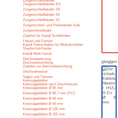
Zungenschleifbänder
Zungenschleifbänder KO
Zungenschleifbänder ZR
Zungenschleifbänder KE
Zungenschleifbänder SC
Zungenschleif- und Polierbänder Kork
Zungenvliesbänder
Zubehör für Kaindl Schleifrollen
Fräsen und Formen
Kaindl Frässcheiben für Winkelschleifer
Staubschutzhaube
Kaindl Multi-Carver
Drechselwerkzeug
gängigen 
Drechseleinrichtung
Zubehör zur Drechseleinrichtung
Drechselmesser
Sägen und Trennen
Kreissägeblätter
Kreissägeblätter nach Durchmesser
Kreissägeblätter Ø 85 mm
Kreissägeblätter Ø 85,7 mm (3⅜'')
Kreissägeblätter Ø 86 mm
Kreissägeblätter Ø 90 mm
Kreissägeblätter Ø 100 mm
Kreissägeblätter Ø 105 mm