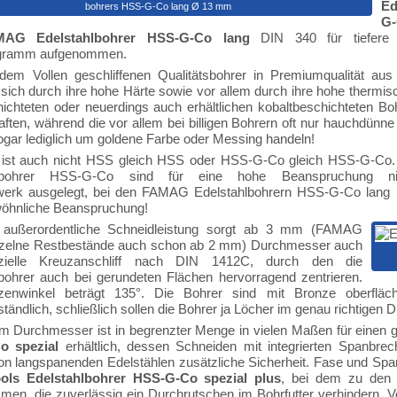
Ed
bohrers HSS-G-Co lang Ø 13 mm
G
MAG Edelstahlbohrer HSS-G-Co lang
DIN 340 für tiefere
ogramm aufgenommen.
dem Vollen geschliffenen Qualitätsbohrer in Premiumqualität aus 
sich durch ihre hohe Härte sowie vor allem durch ihre hohe thermi
hichteten oder neuerdings auch erhältlichen kobaltbeschichteten Boh
ften, während die vor allem bei billigen Bohrern oft nur hauchdünne Ti
ogar lediglich um goldene Farbe oder Messing handeln!
 ist auch nicht HSS gleich HSS oder HSS-G-Co gleich HSS-G-Co. Da
hlbohrer HSS-G-Co sind für eine hohe Beanspruchung n
erk ausgelegt, bei den FAMAG Edelstahlbohrern HSS-G-Co lang und 
öhnliche Beanspruchung!
 außerordentliche Schneidleistung sorgt ab 3 mm (FAMAG
nzelne Restbestände auch schon ab 2 mm) Durchmesser auch
zielle Kreuzanschliff nach DIN 1412C, durch den die
bohrer auch bei gerundeten Flächen hervorragend zentrieren.
zenwinkel beträgt 135°. Die Bohrer sind mit Bronze oberfläche
ständlich, schließlich sollen die Bohrer ja Löcher im genau richtig
 Durchmesser ist in begrenzter Menge in vielen Maßen für einen g
o spezial
erhältlich, dessen Schneiden mit integrierten Spanbrec
n langspanenden Edelstählen zusätzliche Sicherheit. Fase und Spa
ools Edelstahlbohrer HSS-G-Co spezial plus
, bei dem zu den 
men, die zuverlässig ein Durchrutschen im Bohrfutter verhindern.