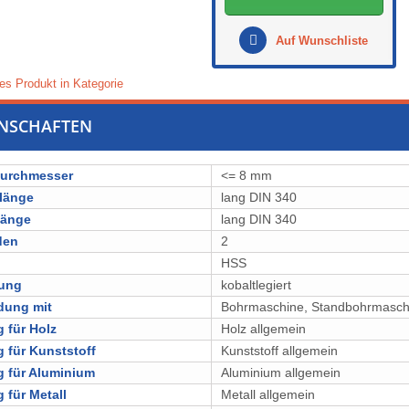
Auf Wunschliste
es Produkt in Kategorie
ENSCHAFTEN
durchmesser
<= 8 mm
länge
lang DIN 340
länge
lang DIN 340
den
2
l
⁠⁠⁠⁠⁠⁠HSS
lung
kobaltlegiert
dung mit
Bohrmaschine, Standbohrmasch
 für Holz
Holz allgemein
 für Kunststoff
Kunststoff allgemein
 für Aluminium
Aluminium allgemein
 für Metall
Metall allgemein