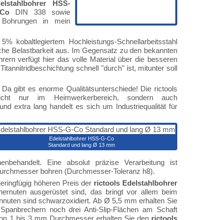
elstahlbohrer HSS-
-Co
DIN 338 sowie
 Bohrungen in mein
5% kobaltlegiertem Hochleistungs-Schnellarbeitsstahl
sche Belastbarkeit aus. Im Gegensatz zu den bekannten
rern verfügt hier das volle Material über die besseren
tannitridbeschichtung schnell "durch" ist, mitunter soll
 gibt es enorme Qualitätsunterschiede! Die rictools
icht nur im Heimwerkerbereich, sondern auch
extra lang handelt es sich um Industriequalität für
Edelstahlbohrer HSS-G-Co
Standard und lang Ø 13 mm
nbehandelt. Eine absolut präzise Verarbeitung ist
en Durchmesser bohren (Durchmesser-Toleranz h8).
eringfügig höheren Preis der
rictools Edelstahlbohrer
hernuten ausgerüstet sind, das bringt vor allem beim
nnuten sind schwarzoxidiert. Ab Ø 5,5 mm erhalten Sie
Spanbrechern noch drei Anti-Slip-Flächen am Schaft
 Von 1 bis 3 mm Durchmesser erhalten Sie den
rictools