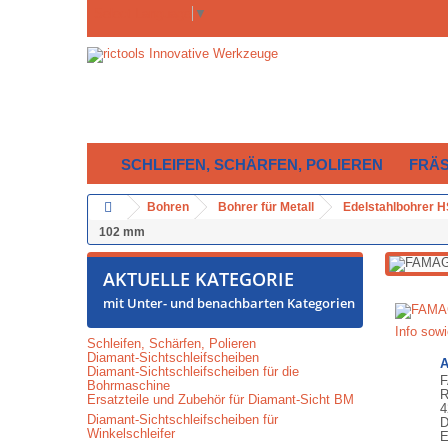
Select Language
▼
SCHLEIFEN, SCHÄRFEN, POLIEREN
FRÄ
Bohren
Bohrer für Metall
Edelstahlbohrer 
102 mm
AKTUELLE KATEGORIE
mit Unter- und benachbarten Kategorien
Info sow
Schleifen, Schärfen, Polieren
Diamant-Sichtschleifscheiben
A
Diamant-Sichtschleifscheiben für die
F
Bohrmaschine
R
Ersatzteile und Zubehör für Diamant-Sicht BM
4
Diamant-Sichtschleifscheiben für
D
Winkelschleifer
E