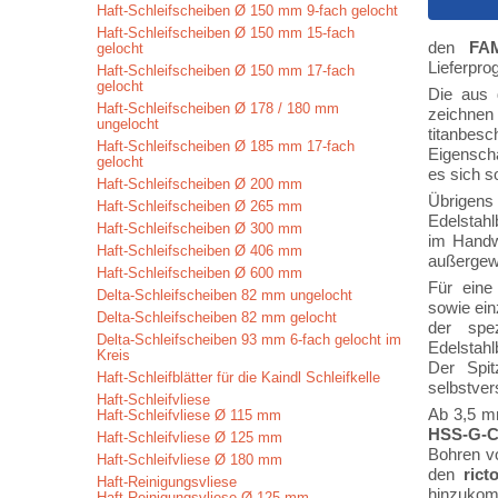
Haft-Schleifscheiben Ø 150 mm 9-fach gelocht
Haft-Schleifscheiben Ø 150 mm 15-fach
den
FA
gelocht
Lieferpr
Haft-Schleifscheiben Ø 150 mm 17-fach
gelocht
Die aus 
Haft-Schleifscheiben Ø 178 / 180 mm
zeichnen 
ungelocht
titanbesc
Haft-Schleifscheiben Ø 185 mm 17-fach
Eigenscha
gelocht
es sich s
Haft-Schleifscheiben Ø 200 mm
Übrigens
Haft-Schleifscheiben Ø 265 mm
Edelsta
Haft-Schleifscheiben Ø 300 mm
im Handw
Haft-Schleifscheiben Ø 406 mm
außergew
Haft-Schleifscheiben Ø 600 mm
Für eine
Delta-Schleifscheiben 82 mm ungelocht
sowie ei
Delta-Schleifscheiben 82 mm gelocht
der spe
Delta-Schleifscheiben 93 mm 6-fach gelocht im
Edelstahl
Kreis
Der Spit
Haft-Schleifblätter für die Kaindl Schleifkelle
selbstver
Haft-Schleifvliese
Ab 3,5 mm
Haft-Schleifvliese Ø 115 mm
HSS-G-C
Haft-Schleifvliese Ø 125 mm
Bohren vo
Haft-Schleifvliese Ø 180 mm
den
rict
Haft-Reinigungsvliese
hinzukom
Haft-Reinigungsvliese Ø 125 mm