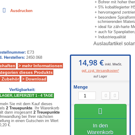
+ Bohrer mit hoher the
+ 5% kobaltlegierter H
Ausdrucken
+ hervorragend zentrie
+ besondere Spiralform
schmierenden Materia
+ ideal für zäh-harte Me
+ auch für Spanplatten
+ Industriequalität
Auslaufartikel solan
Bestellnummer:
E73
d. Herstellers:
2450.068
14,98 €
inkl. MwSt.
chaften
> mehr Informationen
ggf. zzgl. Versandkosten*
ategorien dieses Produkts
auf Lager
> Zubehör
> Download
Menge
Verfügbarkeit:
LAGER, LIEFERZEIT 1 - 4 TAGE
eln Sie mit dem Kauf dieses
kels
2
Treuepunkte
. Ihr Warenkorb
ält dann insgesamt
2
Treuepunkte
Umwandlung bei Ihrer nächsten
ellung in einen Gutschein im Wert
0,20 €
.
In den
Warenkorb