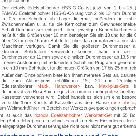
lange suchen!
Der rictools Edelstahlbohrer HSS-G-Co ist jetzt von 1 bis 25 (
FAMAG Edelstahlbohrer HSS-G-Co lang von 2 bis 13 mm Durch
in 0,5 mm-Schritten ab Lager lieferbar, außerdem in zahlr
Zwischenmaßen u. a. für die Kernlöcher zum Gewindeschneide
Schaft-Durchmesser entspricht dem jeweiligen Bohrerdurchmesse
heißt für die Größen über 10 mm benötigen Sie ein 13 und für die
über 13 mm ein 16 mm-Bohrfutter, über das normalerweise nur sta
Maschinen verfügen. Damit Sie die größeren Durchmesser a
kleineren Bohrfuttern verwenden können, habe ich die 
Durchmesser ab 11 mm sowie die halben Durchmesser ab 13,5 m
in einer Ausführung mit reduziertem Schaft ins Programm genom
in ein 10 mm-Bohrfutter, für die neuen Größen von 17 bis 25 mm rei
Außer den Einzelbohrern biete ich Ihnen mehrere Sets an, darunte
die zum Aktionspreis erhältlichen 19-, 24 und 25-teilige
Edelstahlbohrer
Maxi-
,
Handwerker-
bzw.
Maxi-plus-Sets
i
der innovativen RoseBox, die jetzt von immer mehr professionellen B
Kassetten verwendet wird. Dabei handelt es sich um eine besonde
verschließbare Kunststoff-Kassette aus dem Hause
rose plastic
zum Weltmarktführer im Bereich der Werkzeugverpackungen gebracht
ant ist auch das
rictools Edelstahlbohrer Werkstatt-Set
mit 55 Bohr
n (Bohrerlehre), die ein schnelles und korrektes Einsortieren de
 eingeprägte Durchmesserangabe nicht oder nicht mehr gut erkennba