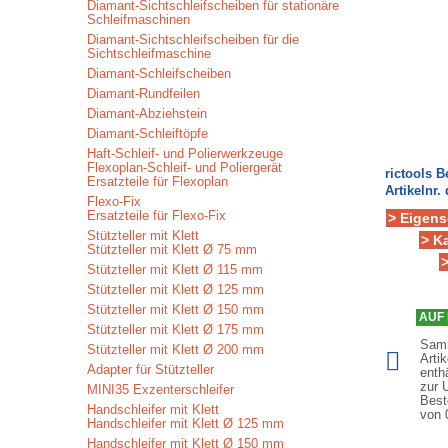
Diamant-Sichtschleifscheiben für stationäre
Schleifmaschinen
Diamant-Sichtschleifscheiben für die
Sichtschleifmaschine
Diamant-Schleifscheiben
Diamant-Rundfeilen
Diamant-Abziehstein
Diamant-Schleiftöpfe
Haft-Schleif- und Polierwerkzeuge
Flexoplan-Schleif- und Poliergerät
rictools 
Ersatzteile für Flexoplan
Artikelnr. 
Flexo-Fix
Ersatzteile für Flexo-Fix
> Eigens
Stützteller mit Klett
> K
Stützteller mit Klett Ø 75 mm
Stützteller mit Klett Ø 115 mm
Stützteller mit Klett Ø 125 mm
Stützteller mit Klett Ø 150 mm
AUF 
Stützteller mit Klett Ø 175 mm
Samm
Stützteller mit Klett Ø 200 mm
Arti
Adapter für Stützteller
enth
zur 
MINI35 Exzenterschleifer
Best
Handschleifer mit Klett
von
Handschleifer mit Klett Ø 125 mm
Handschleifer mit Klett Ø 150 mm