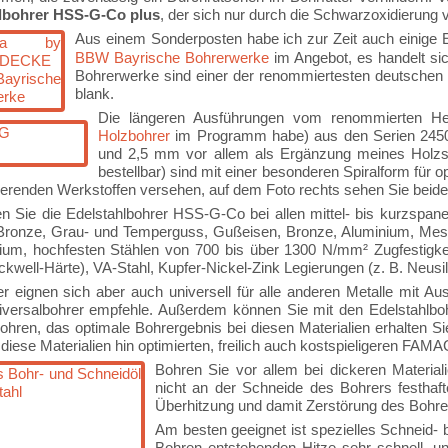
lbohrer HSS-G-Co plus
, der sich nur durch die Schwarzoxidierung
Aus einem Sonderposten habe ich zur Zeit auch einige 
BBW Bayrische Bohrerwerke
im Angebot, es handelt sic
Bohrerwerke sind einer der renommiertesten deutschen He
blank.
Die längeren Ausführungen vom renommierten He
Holzbohrer
im Programm habe) aus den Serien 2450 
und 2,5 mm vor allem als Ergänzung meines Holzsp
bestellbar) sind mit einer besonderen Spiralform für
erenden Werkstoffen versehen, auf dem Foto rechts sehen Sie beide 
 Sie die Edelstahlbohrer HSS-G-Co bei allen mittel- bis kurzspan
Bronze, Grau- und Temperguss, Gußeisen, Bronze, Aluminium, Messi
ium, hochfesten Stählen von 700 bis über 1300 N/mm² Zugfestigkeit
well-Härte), VA-Stahl, Kupfer-Nickel-Zink Legierungen (z. B. Neusi
r eignen sich aber auch universell für alle anderen Metalle mit Au
versalbohrer empfehle. Außerdem können Sie mit den Edelstahlboh
 bohren, das optimale Bohrergebnis bei diesen Materialien erhalten 
 diese Materialien hin optimierten, freilich auch kostspieligeren FA
Bohren Sie vor allem bei dickeren Materia
nicht an der Schneide des Bohrers festhaf
Überhitzung und damit Zerstörung des Bohrer
Am besten geeignet ist spezielles Schneid- 
Bohren entstehenden Hitze sehr schnell, u