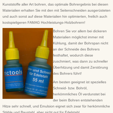
Kunststoffe aller Art bohren, das optimale Bohrergebnis bei diesen
Materialien erhalten Sie mit den mit Seitenschneiden ausgerüsteten
und auch sonst auf diese Materialien hin optimierten, freilich auch
kostspieligeren FAMAG Hochleistungs-Holzbohrern!
Bohren Sie vor allem bei dickeren
Materialien möglichst immer mit
Kühlung, damit der Bohrspan nicht
an der Schneide des Bohrers
festhaftet, wodurch diese
zuschmiert, was dann zu schneller
Überhitzung und damit Zerstörung
des Bohrers führt!
Am besten geeignet ist spezielles
Schneid- bzw. Bohröl,
herkömmliches Öl verdunstet bei
der beim Bohren entstehenden
Hitze sehr schnell, und Emulsion eignet sich zwar für herkömmliche
Stähle und Baustahl, aber nicht gut für Edelstahl.