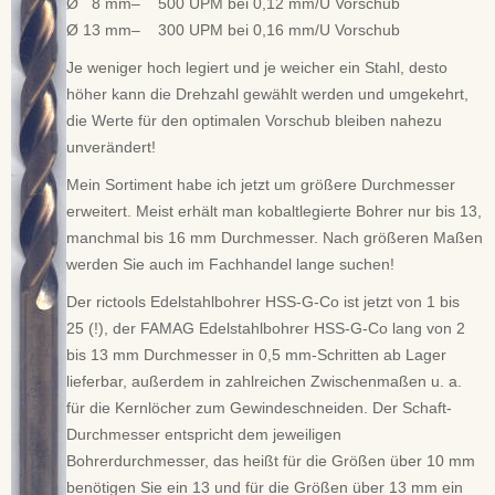
Ø 8 mm– 500 UPM bei 0,12 mm/U Vorschub
Ø 13 mm– 300 UPM bei 0,16 mm/U Vorschub
Je weniger hoch legiert und je weicher ein Stahl, desto
höher kann die Drehzahl gewählt werden und umgekehrt,
die Werte für den optimalen Vorschub bleiben nahezu
unverändert!
Mein Sortiment habe ich jetzt um größere Durchmesser
erweitert. Meist erhält man kobaltlegierte Bohrer nur bis 13,
manchmal bis 16 mm Durchmesser. Nach größeren Maßen
werden Sie auch im Fachhandel lange suchen!
Der rictools Edelstahlbohrer HSS-G-Co ist jetzt von 1 bis
25 (!), der FAMAG Edelstahlbohrer HSS-G-Co lang von 2
bis 13 mm Durchmesser in 0,5 mm-Schritten ab Lager
lieferbar, außerdem in zahlreichen Zwischenmaßen u. a.
für die Kernlöcher zum Gewindeschneiden. Der Schaft-
Durchmesser entspricht dem jeweiligen
Bohrerdurchmesser, das heißt für die Größen über 10 mm
benötigen Sie ein 13 und für die Größen über 13 mm ein