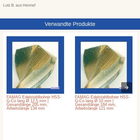
Lutz B. aus Hennef
Verwandte Produkte
FAMAG Edelstahlbohrer HSS-
FAMAG Edelstahlbohrer HSS-
G-Co lang Ø 12,5 mm |
G-Co lang Ø 10 mm |
Gesamtlänge 205 mm,
Gesamtlänge 184 mm,
Arbeitslänge 134 mm
Arbeitslänge 121 mm