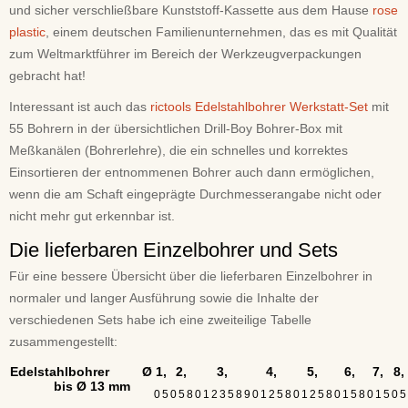
und sicher verschließbare Kunststoff-Kassette aus dem Hause
rose
plastic
, einem deutschen Familienunternehmen, das es mit Qualität
zum Weltmarktführer im Bereich der Werkzeugverpackungen
gebracht hat!
Interessant ist auch das
rictools Edelstahlbohrer Werkstatt-Set
mit
55 Bohrern in der übersichtlichen Drill-Boy Bohrer-Box mit
Meßkanälen (Bohrerlehre), die ein schnelles und korrektes
Einsortieren der entnommenen Bohrer auch dann ermöglichen,
wenn die am Schaft eingeprägte Durchmesserangabe nicht oder
nicht mehr gut erkennbar ist.
Die lieferbaren Einzelbohrer und Sets
Für eine bessere Übersicht über die lieferbaren Einzelbohrer in
normaler und langer Ausführung sowie die Inhalte der
verschiedenen Sets habe ich eine zweiteilige Tabelle
zusammengestellt:
Edelstahlbohrer Ø
1,
2,
3,
4,
5,
6,
7,
8,
bis Ø 13 mm
0
5
0
5
8
0
1
2
3
5
8
9
0
1
2
5
8
0
1
2
5
8
0
1
5
8
0
1
5
0
5