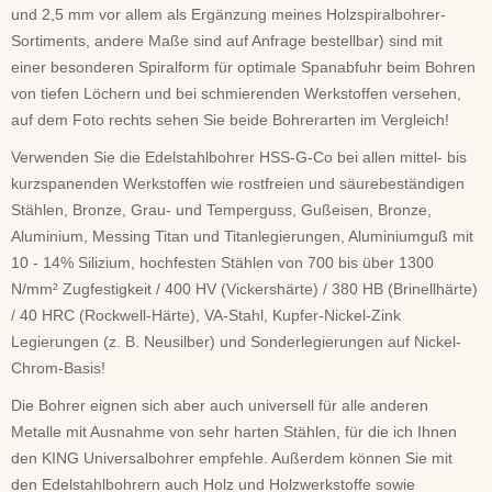
und 2,5 mm vor allem als Ergänzung meines Holzspiralbohrer-
Sortiments, andere Maße sind auf Anfrage bestellbar) sind mit
einer besonderen Spiralform für optimale Spanabfuhr beim Bohren
von tiefen Löchern und bei schmierenden Werkstoffen versehen,
auf dem Foto rechts sehen Sie beide Bohrerarten im Vergleich!
Verwenden Sie die Edelstahlbohrer HSS-G-Co bei allen mittel- bis
kurzspanenden Werkstoffen wie rostfreien und säurebeständigen
Stählen, Bronze, Grau- und Temperguss, Gußeisen, Bronze,
Aluminium, Messing Titan und Titanlegierungen, Aluminiumguß mit
10 - 14% Silizium, hochfesten Stählen von 700 bis über 1300
N/mm² Zugfestigkeit / 400 HV (Vickershärte) / 380 HB (Brinellhärte)
/ 40 HRC (Rockwell-Härte), VA-Stahl, Kupfer-Nickel-Zink
Legierungen (z. B. Neusilber) und Sonderlegierungen auf Nickel-
Chrom-Basis!
Die Bohrer eignen sich aber auch universell für alle anderen
Metalle mit Ausnahme von sehr harten Stählen, für die ich Ihnen
den KING Universalbohrer empfehle. Außerdem können Sie mit
den Edelstahlbohrern auch Holz und Holzwerkstoffe sowie