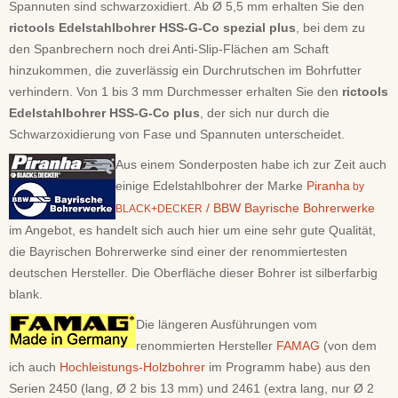
Spannuten sind schwarzoxidiert. Ab Ø 5,5 mm erhalten Sie den
rictools Edelstahlbohrer HSS-G-Co spezial plus
, bei dem zu
den Spanbrechern noch drei Anti-Slip-Flächen am Schaft
hinzukommen, die zuverlässig ein Durchrutschen im Bohrfutter
verhindern. Von 1 bis 3 mm Durchmesser erhalten Sie den
rictools
Edelstahlbohrer HSS-G-Co plus
, der sich nur durch die
Schwarzoxidierung von Fase und Spannuten unterscheidet.
Aus einem Sonderposten habe ich zur Zeit auch
einige Edelstahlbohrer der Marke
Piranha
by
/ BBW Bayrische Bohrerwerke
BLACK+DECKER
im Angebot, es handelt sich auch hier um eine sehr gute Qualität,
die Bayrischen Bohrerwerke sind einer der renommiertesten
deutschen Hersteller. Die Oberfläche dieser Bohrer ist silberfarbig
blank.
Die längeren Ausführungen vom
renommierten Hersteller
FAMAG
(von dem
ich auch
Hochleistungs-Holzbohrer
im Programm habe) aus den
Serien 2450 (lang, Ø 2 bis 13 mm) und 2461 (extra lang, nur Ø 2