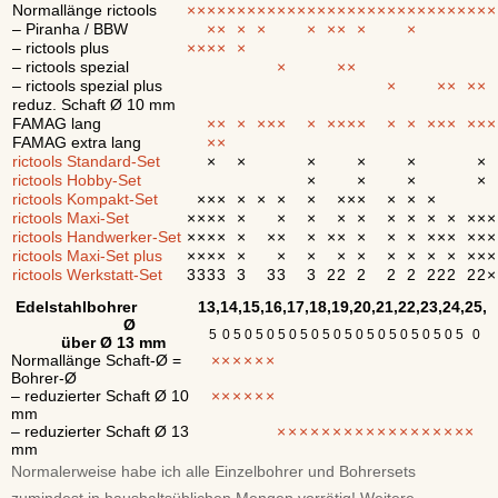
Normallänge rictools
×
×
×
×
×
×
×
×
×
×
×
×
×
×
×
×
×
×
×
×
×
×
×
×
×
×
×
×
×
×
×
– Piranha / BBW
×
×
×
×
×
×
×
×
×
– rictools plus
×
×
×
×
×
– rictools spezial
×
×
×
– rictools spezial plus
×
×
×
×
×
reduz. Schaft Ø 10 mm
FAMAG lang
×
×
×
×
×
×
×
×
×
×
×
×
×
×
×
×
×
×
×
FAMAG extra lang
×
×
rictools Standard-Set
×
×
×
×
×
×
rictools Hobby-Set
×
×
×
×
rictools Kompakt-Set
×
×
×
×
×
×
×
×
×
×
×
×
×
rictools Maxi-Set
×
×
×
×
×
×
×
×
×
×
×
×
×
×
×
×
rictools Handwerker-Set
×
×
×
×
×
×
×
×
×
×
×
×
×
×
×
×
×
×
×
rictools Maxi-Set plus
×
×
×
×
×
×
×
×
×
×
×
×
×
×
×
×
rictools Werkstatt-Set
3
3
3
3
3
3
3
3
2
2
2
2
2
2
2
2
2
2
×
Edelstahlbohrer
13,
14,
15,
16,
17,
18,
19,
20,
21,
22,
23,
24,
25,
Ø
5
0
5
0
5
0
5
0
5
0
5
0
5
0
5
0
5
0
5
0
5
0
5
0
über Ø 13 mm
Normallänge Schaft-Ø =
×
×
×
×
×
×
Bohrer-Ø
– reduzierter Schaft Ø 10
×
×
×
×
×
×
mm
– reduzierter Schaft Ø 13
×
×
×
×
×
×
×
×
×
×
×
×
×
×
×
×
×
×
mm
Normalerweise habe ich alle Einzelbohrer und Bohrersets