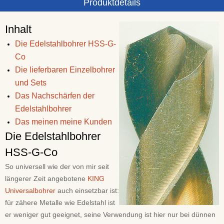
Produktdetails
Inhalt
Die Edelstahlbohrer HSS-G-
Co
Die lieferbaren Einzelbohrer
und Sets
Das Nachschärfen der
Edelstahlbohrer
Das meinen meine Kunden
Die Edelstahlbohrer
HSS-G-Co
So universell wie der von mir seit
längerer Zeit angebotene
KING
Universalbohrer
auch einsetzbar ist:
für zähere Metalle wie Edelstahl ist
er weniger gut geeignet, seine Verwendung ist hier nur bei dünnen