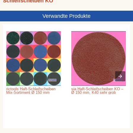
Schleifscheiben KO
Verwandte Produkte
rictools Haft-Schleifscheiben
sia Haft-Schleifscheiben KO –
Mix-Sortiment Ø 150 mm
Ø 150 mm, K40 sehr grob