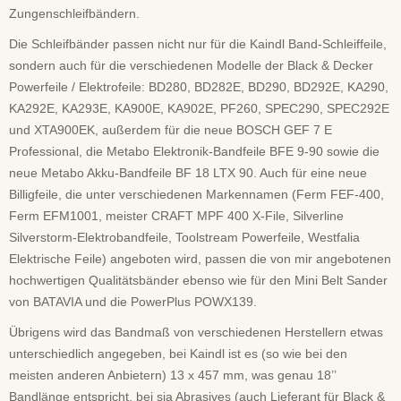
Zungenschleifbändern.
Die Schleifbänder passen nicht nur für die Kaindl Band-Schleiffeile,
sondern auch für die verschiedenen Modelle der Black & Decker
Powerfeile / Elektrofeile: BD280, BD282E, BD290, BD292E, KA290,
KA292E, KA293E, KA900E, KA902E, PF260, SPEC290, SPEC292E
und XTA900EK, außerdem für die neue BOSCH GEF 7 E
Professional, die Metabo Elektronik-Bandfeile BFE 9-90 sowie die
neue Metabo Akku-Bandfeile BF 18 LTX 90. Auch für eine neue
Billigfeile, die unter verschiedenen Markennamen (Ferm FEF-400,
Ferm EFM1001, meister CRAFT MPF 400 X-File, Silverline
Silverstorm-Elektrobandfeile, Toolstream Powerfeile, Westfalia
Elektrische Feile) angeboten wird, passen die von mir angebotenen
hochwertigen Qualitätsbänder ebenso wie für den Mini Belt Sander
von BATAVIA und die PowerPlus POWX139.
Übrigens wird das Bandmaß von verschiedenen Herstellern etwas
unterschiedlich angegeben, bei Kaindl ist es (so wie bei den
meisten anderen Anbietern) 13 x 457 mm, was genau 18’’
Bandlänge entspricht, bei sia Abrasives (auch Lieferant für Black &