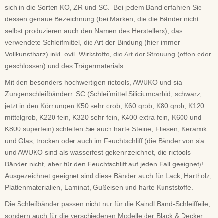
sich in die Sorten KO, ZR und SC. Bei jedem Band erfahren Sie
dessen genaue Bezeichnung (bei Marken, die die Bänder nicht
selbst produzieren auch den Namen des Herstellers), das
verwendete Schleifmittel, die Art der Bindung (hier immer
Vollkunstharz) inkl. evtl. Wirkstoffe, die Art der Streuung (offen oder
geschlossen) und des Trägermaterials.
Mit den besonders hochwertigen rictools, AWUKO und sia
Zungenschleifbändern SC (Schleifmittel Siliciumcarbid, schwarz,
jetzt in den Körnungen K50 sehr grob, K60 grob, K80 grob, K120
mittelgrob, K220 fein, K320 sehr fein, K400 extra fein, K600
und
K800 superfein) schleifen Sie auch harte Steine, Fliesen, Keramik
und Glas, trocken oder auch im Feuchtschliff (die
Bänder von sia
und AWUKO sind
als wasserfest gekennzeichnet, die rictools
Bänder
nicht, aber für den Feuchtschliff auf jeden Fall geeignet)!
Ausgezeichnet geeignet sind diese Bänder auch für Lack, Hartholz,
Plattenmaterialien, Laminat, Gußeisen und harte Kunststoffe.
Die Schleifbänder passen nicht nur für die Kaindl Band-Schleiffeile,
sondern auch für die verschiedenen Modelle der Black & Decker