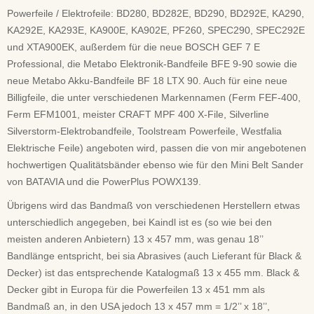
Powerfeile / Elektrofeile: BD280, BD282E, BD290, BD292E, KA290,
KA292E, KA293E, KA900E, KA902E, PF260, SPEC290, SPEC292E
und XTA900EK, außerdem für die neue BOSCH GEF 7 E
Professional, die Metabo Elektronik-Bandfeile BFE 9-90 sowie die
neue Metabo Akku-Bandfeile BF 18 LTX 90. Auch für eine neue
Billigfeile, die unter verschiedenen Markennamen (Ferm FEF-400,
Ferm EFM1001, meister CRAFT MPF 400 X-File, Silverline
Silverstorm-Elektrobandfeile, Toolstream Powerfeile, Westfalia
Elektrische Feile) angeboten wird, passen die von mir angebotenen
hochwertigen Qualitätsbänder ebenso wie für den Mini Belt Sander
von BATAVIA und die PowerPlus POWX139.
Übrigens wird das Bandmaß von verschiedenen Herstellern etwas
unterschiedlich angegeben, bei Kaindl ist es (so wie bei den
meisten anderen Anbietern) 13 x 457 mm, was genau 18’’
Bandlänge entspricht, bei sia Abrasives (auch Lieferant für Black &
Decker) ist das entsprechende Katalogmaß 13 x 455 mm. Black &
Decker gibt in Europa für die Powerfeilen 13 x 451 mm als
Bandmaß an, in den USA jedoch 13 x 457 mm = 1/2’’ x 18’’,