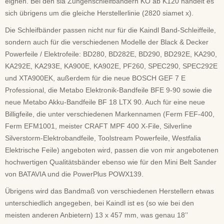
eignen. Bei den sia Zungenschleifbändern KO ab K120 handelt es
sich übrigens um die gleiche Herstellerlinie (2820 siamet x).
Die Schleifbänder passen nicht nur für die Kaindl Band-Schleiffeile,
sondern auch für die verschiedenen Modelle der Black & Decker
Powerfeile / Elektrofeile: BD280, BD282E, BD290, BD292E, KA290,
KA292E, KA293E, KA900E, KA902E, PF260, SPEC290, SPEC292E
und XTA900EK, außerdem für die neue BOSCH GEF 7 E
Professional, die Metabo Elektronik-Bandfeile BFE 9-90 sowie die
neue Metabo Akku-Bandfeile BF 18 LTX 90. Auch für eine neue
Billigfeile, die unter verschiedenen Markennamen (Ferm FEF-400,
Ferm EFM1001, meister CRAFT MPF 400 X-File, Silverline
Silverstorm-Elektrobandfeile, Toolstream Powerfeile, Westfalia
Elektrische Feile) angeboten wird, passen die von mir angebotenen
hochwertigen Qualitätsbänder ebenso wie für den Mini Belt Sander
von BATAVIA und die PowerPlus POWX139.
Übrigens wird das Bandmaß von verschiedenen Herstellern etwas
unterschiedlich angegeben, bei Kaindl ist es (so wie bei den
meisten anderen Anbietern) 13 x 457 mm, was genau 18’’