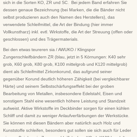
sich in die Sorten KO, ZR und SC. Bei jedem Band erfahren Sie
dessen genaue Bezeichnung (bei Marken, die die Bänder nicht
selbst produzieren auch den Namen des Herstellers), das
verwendete Schleifmittel, die Art der Bindung (hier immer
Vollkunstharz) inkl. evtl. Wirkstoffe, die Art der Streuung (offen oder
geschlossen) und des Trägermaterials.
Bei den etwas teureren
sia / AWUKO / Klingspor
Zungenschleifbändern ZR (blau, jetzt in 5 Körnungen: K40 sehr
grob, K60 grob, K80 grob, K100 mittelgrob und K120 mittelgrob)
dient als Schleifmittel Zirkonkorund, das aufgrund seiner
gegenüber Korund deutlich höheren Zähigkeit (bei vergleichbarer
Härte) und seinem Selbstschärfungseffekt bei der groben
Bearbeitung von Metallen, insbesondere Edelstahl, Eisen und
sonstigem Stahl eine wesentlich höhere Leistung und Standzeit
aufweist. Aktive Wirkstoffe im Deckbinder sorgen für einen kühlen
Schliff und damit zu weniger Anlaufverfärbungen der Werkstücke.
Sie können mit diesen Bändern aber natürlich auch Holz und
Kunststoffe schleifen, besonders gut sollen sie sich auch für Leder