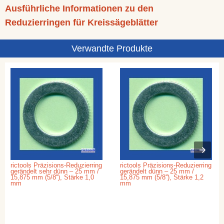
Ausführliche Informationen zu den
Reduzierringen für Kreissägeblätter
Verwandte Produkte
rictools Präzisions-Reduzierring
rictools Präzisions-Reduzierring
gerändelt sehr dünn – 25 mm /
gerändelt dünn – 25 mm /
15,875 mm (5/8''), Stärke 1,0
15,875 mm (5/8''), Stärke 1,2
mm
mm