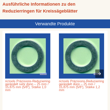
Ausführliche Informationen zu den
Reduzierringen für Kreissägeblätter
Verwandte Produkte
rictools Präzisions-Reduzierring
rictools Präzisions-Reduzierring
gerändelt sehr dünn – 25 mm /
gerändelt dünn – 25 mm /
15,875 mm (5/8''), Stärke 1,0
15,875 mm (5/8''), Stärke 1,2
mm
mm