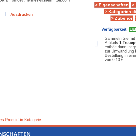
E-Mail: office@hermes-schleifmittel.com
> Eigenschaften
>
> Kategorien d
Ausdrucken
> Zubehör
Verfügbarkeit:
LIE
Sammeln Sie mit
Artikels
1
Treuep
enthält dann ins
zur Umwandlung b
Bestellung in ein
von
0,10 €
.
es Produkt in Kategorie
ENSCHAFTEN