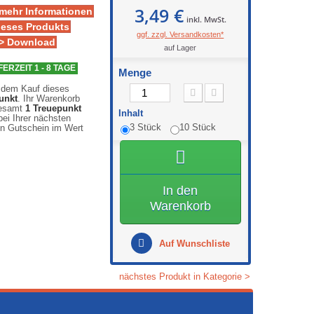
3,49 €
 mehr Informationen
inkl. MwSt.
ieses Produkts
ggf. zzgl. Versandkosten*
> Download
auf Lager
FERZEIT 1 - 8 TAGE
Menge
 dem Kauf dieses
unkt
. Ihr Warenkorb
gesamt
1
Treuepunkt
Inhalt
ei Ihrer nächsten
3 Stück
10 Stück
en Gutschein im Wert
In den
Warenkorb
Auf Wunschliste
nächstes Produkt in Kategorie >