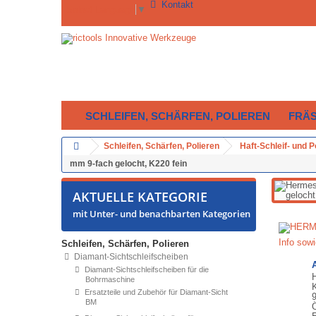
Kontakt
Select Language
▼
SCHLEIFEN, SCHÄRFEN, POLIEREN
FRÄ
Schleifen, Schärfen, Polieren
Haft-Schleif- und 
mm 9-fach gelocht, K220 fein
AKTUELLE KATEGORIE
mit Unter- und benachbarten Kategorien
Info sow
Schleifen, Schärfen, Polieren
Diamant-Sichtschleifscheiben
Diamant-Sichtschleifscheiben für die
Bohrmaschine
Ersatzteile und Zubehör für Diamant-Sicht
BM