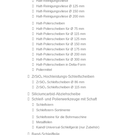
Haft-Reinigungsvliese
Haft-Reinigungsvliese Ø 125 mm
Haft-Reinigungsvliese Ø 150 mm
Haft-Reinigungsvliese Ø 200 mm
Haft-Polierscheiben
Haft-Polierscheiben für Ø 75 mm
Haft-Polierscheiben für Ø 115 mm
Haft-Polierscheiben für Ø 125 mm
Haft-Polierscheiben für Ø 150 mm
Haft-Polierscheiben für Ø 175 mm
Haft-Polierscheiben für Ø 200 mm
Haft-Polierscheiben für Ø 300 mm
Haft-Polierscheiben in Delta-Form
Poliermittel
ZrSiO₄ Hochleistungs-Schleifscheiben
ZrSiO₄ Schleifscheiben Ø 86 mm
ZrSiO₄ Schleifscheiben Ø 115 mm
Siliciumcarbid-Abziehscheibe
Schleif- und Polierwerkzeuge mit Schaft
Schleifstern
Schleifstern-Sortimente
Schleifsteine für die Bohrmaschine
Metallfeilen
Kaindl Universal-Schleifgerät (nur Zubehör)
Band-Schleiffeile