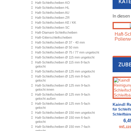
KATE
Haft-Schleifscheiben KO
Haft-Schleifscheiben HL
Haft-Schleifscheiben AU
In diesen
Haft-Schleifscheiben ZR
Haft-Schleifscheiben KE / KK
Haft-Schleifscheiben SC
Haft-Diamant-Schleifscheiben
Haft-Sch
Haft-Gitterschleifscheiben
Polierw
Haft-Schleifscheiben Ø 37 - 40 mm
Haft-Schleifscheiben Ø 50 mm
Haft-Schleifscheiben Ø 75 / 77 mm ungelocht
Haft-Schleifscheiben Ø 115 mm ungelocht
Haft-Schleifscheiben Ø 115 mm 8-fach
ZUB
gelocht
Haft-Schleifscheiben Ø 125 mm ungelocht
Haft-Schleifscheiben Ø 125 mm 8-fach
gelocht
Haft-Schleifscheiben Ø 125 mm 9-fach
gelocht innen
Haft-Schleifscheiben Ø 125 mm 9-fach
gelocht außen
Haft-Schleifscheiben Ø 125 mm 5-fach
Kaindl R
gelocht
für Schlei
Haft-Schleifscheiben Ø 150 mm ungelocht
Schleifbän
Haft-Schleifscheiben Ø 150 mm 6-fach
6,4
gelocht
ggf. zz
Haft-Schleifscheiben Ø 150 mm 7-fach
gelocht