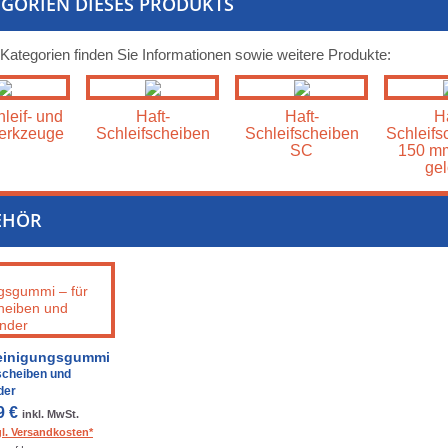
GORIEN DIESES PRODUKTS
 Kategorien finden Sie Informationen sowie weitere Produkte:
leif- und
Haft-
Haft-
Ha
erkzeuge
Schleifscheiben
Schleifscheiben
Schleifs
SC
150 mm
gel
EHÖR
einigungsgummi
fscheiben und
der
9 €
inkl. MwSt.
gl. Versandkosten*