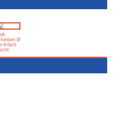
ft-
cheiben Ø
 9-fach
ocht