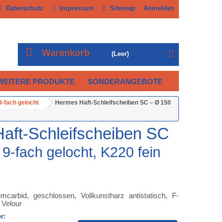
Datenschutz
Impressum
Sitemap
Anmelden
Warenkorb
(Leer)
WEITERE PRODUKTE
SONDERANGEBOTE
-fach gelocht
Hermes Haft-Schleifscheiben SC – Ø 150
aft-Schleifscheiben SC
-fach gelocht, K220 fein
mcarbid, geschlossen, Vollkunstharz antistatisch, F-
 Velour
r: