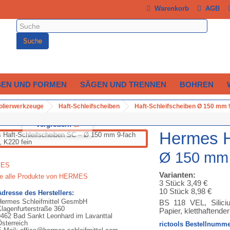
Warenkorb
AGB
Suche
SEN UND FORMEN
SÄGEN UND TRENNEN
BOHREN
Polierwerkzeuge
Haft-Schleifscheiben
Haft-Schleifscheiben Ø 150 mm 9
Vergrößern
Hermes H
Ø 150 mm 9
Varianten:
ie alle Produkte von HERMES
3 Stück 3,49 €
10 Stück 8,98 €
Adresse des Herstellers:
Hermes Schleifmittel GesmbH
BS 118 VEL, Siliciu
Klagenfurterstraße 360
Papier, kletthaftender
9462 Bad Sankt Leonhard im Lavanttal
Österreich
rictools Bestellnumme