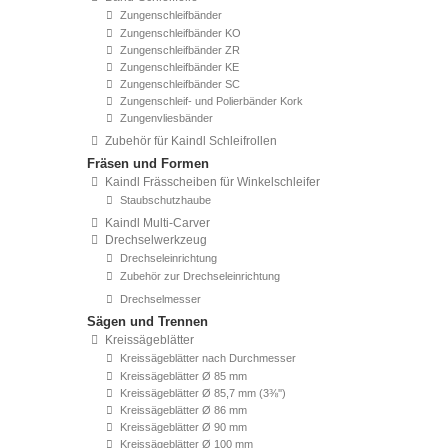
Zungenschleifbänder
Zungenschleifbänder KO
Zungenschleifbänder ZR
Zungenschleifbänder KE
Zungenschleifbänder SC
Zungenschleif- und Polierbänder Kork
Zungenvliesbänder
Zubehör für Kaindl Schleifrollen
Fräsen und Formen
Kaindl Frässcheiben für Winkelschleifer
Staubschutzhaube
Kaindl Multi-Carver
Drechselwerkzeug
Drechseleinrichtung
Zubehör zur Drechseleinrichtung
Drechselmesser
Sägen und Trennen
Kreissägeblätter
Kreissägeblätter nach Durchmesser
Kreissägeblätter Ø 85 mm
Kreissägeblätter Ø 85,7 mm (3⅜'')
Kreissägeblätter Ø 86 mm
Kreissägeblätter Ø 90 mm
Kreissägeblätter Ø 100 mm