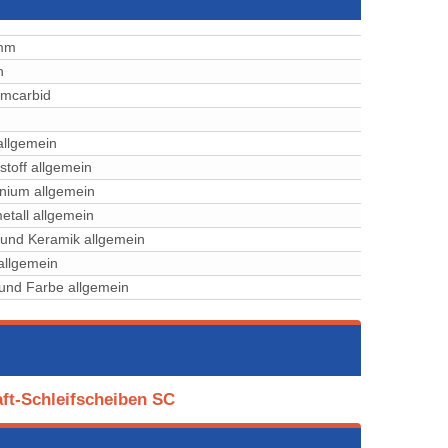
mm
h
iliciumcarbid
allgemein
stoff allgemein
nium allgemein
etall allgemein
 und Keramik allgemein
allgemein
und Farbe allgemein
ft-Schleifscheiben SC