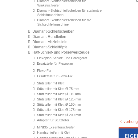
Diamant-Sichtschleifscheiben für
Winkelschleifer
Diamant-Sichtschleifscheiben für stationäre
Schleifmaschinen
Diamant-Sichtschleifscheiben für die
Sichtschleifmaschine
Diamant-Schleifscheiben
Diamant-Rundfeilen
Diamant-Abziehstein
Diamant-Schleiftöpfe
Haft-Schleif- und Polierwerkzeuge
Flexoplan-Schleif- und Poliergerät
Ersatzteile für Flexoplan
Flexo-Fix
Ersatzteile für Flexo-Fix
Stützteller mit Klett
Stützteller mit Klett Ø 75 mm
Stützteller mit Klett Ø 115 mm
Stützteller mit Klett Ø 125 mm
Stützteller mit Klett Ø 150 mm
Stützteller mit Klett Ø 175 mm
Stützteller mit Klett Ø 200 mm
Adapter für Stützteller
< vorherig
MINI35 Exzenterschleifer
Handschleifer mit Klett
EIG