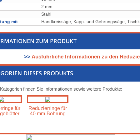
2 mm
l
Stahl
dung mit
Handkreissäge, Kapp- und Gehrungssäge, Tischk
ORMATIONEN ZUM PRODUKT
>>
Ausführliche Informationen zu den Reduzier
GORIEN DIESES PRODUKTS
 Kategorien finden Sie Informationen sowie weitere Produkte:
ringe für
Reduzierringe für
geblätter
40 mm-Bohrung