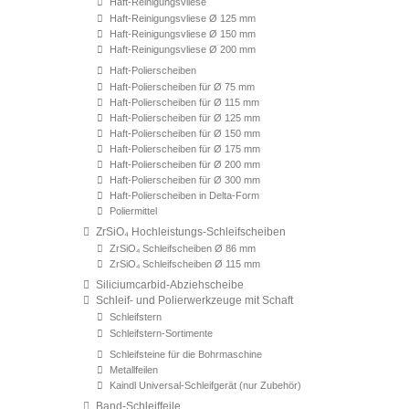
Haft-Reinigungsvliese
Haft-Reinigungsvliese Ø 125 mm
Haft-Reinigungsvliese Ø 150 mm
Haft-Reinigungsvliese Ø 200 mm
Haft-Polierscheiben
Haft-Polierscheiben für Ø 75 mm
Haft-Polierscheiben für Ø 115 mm
Haft-Polierscheiben für Ø 125 mm
Haft-Polierscheiben für Ø 150 mm
Haft-Polierscheiben für Ø 175 mm
Haft-Polierscheiben für Ø 200 mm
Haft-Polierscheiben für Ø 300 mm
Haft-Polierscheiben in Delta-Form
Poliermittel
ZrSiO₄ Hochleistungs-Schleifscheiben
ZrSiO₄ Schleifscheiben Ø 86 mm
ZrSiO₄ Schleifscheiben Ø 115 mm
Siliciumcarbid-Abziehscheibe
Schleif- und Polierwerkzeuge mit Schaft
Schleifstern
Schleifstern-Sortimente
Schleifsteine für die Bohrmaschine
Metallfeilen
Kaindl Universal-Schleifgerät (nur Zubehör)
Band-Schleiffeile