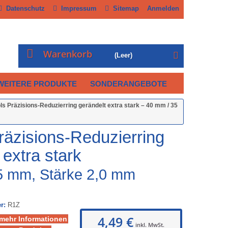
Datenschutz
Impressum
Sitemap
Anmelden
Warenkorb
(Leer)
WEITERE PRODUKTE
SONDERANGEBOTE
ols Präzisions-Reduzierring gerändelt extra stark – 40 mm / 35
Präzisions-Reduzierring
 extra stark
5 mm, Stärke 2,0 mm
r:
R1Z
4,49 €
 mehr Informationen
inkl. MwSt.