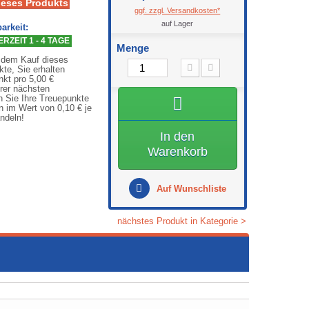
ieses Produkts
ggf. zzgl. Versandkosten*
auf Lager
arkeit:
RZEIT 1 - 4 TAGE
Menge
 dem Kauf dieses
kte, Sie erhalten
nkt pro 5,00 €
rer nächsten
n Sie Ihre Treuepunkte
n im Wert von 0,10 € je
ndeln!
In den
Warenkorb
Auf Wunschliste
nächstes Produkt in Kategorie >