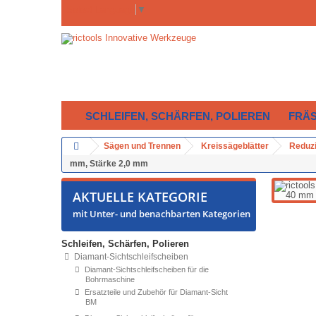
Select Language
▼
SCHLEIFEN, SCHÄRFEN, POLIEREN
FRÄ
Sägen und Trennen
Kreissägeblätter
Reduzi
mm, Stärke 2,0 mm
AKTUELLE KATEGORIE
mit Unter- und benachbarten Kategorien
Schleifen, Schärfen, Polieren
Diamant-Sichtschleifscheiben
Diamant-Sichtschleifscheiben für die
Bohrmaschine
Ersatzteile und Zubehör für Diamant-Sicht
BM