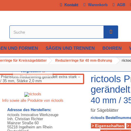
Kontakt
Warenkorb
AGB
SEN UND FORMEN
SÄGEN UND TRENNEN
BOHREN
erringe für Kreissägeblätter
Reduzierringe für 40 mm-Bohrung
ricto
Vergrößern
rictools 
gerändelt
40 mm / 3
Info sowie alle Produkte von rictools
Adresse des Herstellers:
für Sägeblätter
rictools Innovative Werkzeuge
rictools Bestellnumme
Inh. Christian Richter
Mainzer Straße 60
> Eigenschaften
>
55218 Ingelheim am Rhein