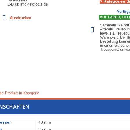
Deutschland
> Kategorien d
E-Mail: info@rictools.de
Verfügb
AUF LAGER, LIEFE
Ausdrucken
Sammeln Sie mit
Artikels Treuepun
jeweils 1 Treuepu
Warenwert. Bei Ih
Bestellung könne
in einen Gutschei
Treuepunkt umwa
es Produkt in Kategorie
ENSCHAFTEN
esser
40 mm
g
35 mm