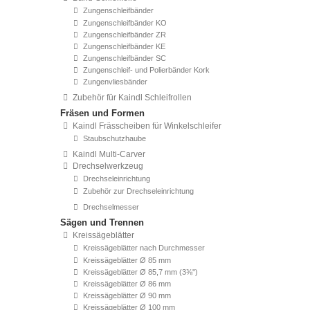
Zungenschleifbänder
Zungenschleifbänder KO
Zungenschleifbänder ZR
Zungenschleifbänder KE
Zungenschleifbänder SC
Zungenschleif- und Polierbänder Kork
Zungenvliesbänder
Zubehör für Kaindl Schleifrollen
Fräsen und Formen
Kaindl Frässcheiben für Winkelschleifer
Staubschutzhaube
Kaindl Multi-Carver
Drechselwerkzeug
Drechseleinrichtung
Zubehör zur Drechseleinrichtung
Drechselmesser
Sägen und Trennen
Kreissägeblätter
Kreissägeblätter nach Durchmesser
Kreissägeblätter Ø 85 mm
Kreissägeblätter Ø 85,7 mm (3⅜'')
Kreissägeblätter Ø 86 mm
Kreissägeblätter Ø 90 mm
Kreissägeblätter Ø 100 mm