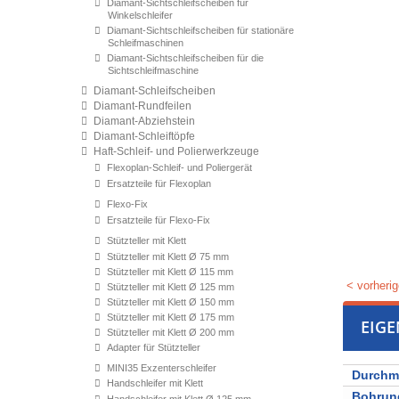
Diamant-Sichtschleifscheiben für
Winkelschleifer
Diamant-Sichtschleifscheiben für stationäre
Schleifmaschinen
Diamant-Sichtschleifscheiben für die
Sichtschleifmaschine
Diamant-Schleifscheiben
Diamant-Rundfeilen
Diamant-Abziehstein
Diamant-Schleiftöpfe
Haft-Schleif- und Polierwerkzeuge
Flexoplan-Schleif- und Poliergerät
Ersatzteile für Flexoplan
Flexo-Fix
Ersatzteile für Flexo-Fix
Stützteller mit Klett
Stützteller mit Klett Ø 75 mm
Stützteller mit Klett Ø 115 mm
< vorherig
Stützteller mit Klett Ø 125 mm
Stützteller mit Klett Ø 150 mm
Stützteller mit Klett Ø 175 mm
EIG
Stützteller mit Klett Ø 200 mm
Adapter für Stützteller
MINI35 Exzenterschleifer
Durchm
Handschleifer mit Klett
Bohrun