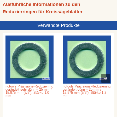
Ausführliche Informationen zu den
Reduzierringen für Kreissägeblätter
Verwandte Produkte
rictools Präzisions-Reduzierring
rictools Präzisions-Reduzierring
gerändelt sehr dünn – 25 mm /
gerändelt dünn – 25 mm /
15,875 mm (5/8''), Stärke 1,0
15,875 mm (5/8''), Stärke 1,2
mm
mm