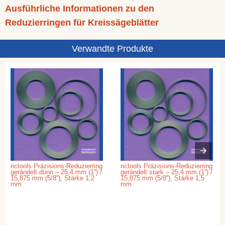
Ausführliche Informationen zu den
Reduzierringen für Kreissägeblätter
Verwandte Produkte
rictools Präzisions-Reduzierring
rictools Präzisions-Reduzierring
gerändelt dünn – 25,4 mm (1'') /
gerändelt stark – 25,4 mm (1'') /
15,875 mm (5/8''), Stärke 1,2
15,875 mm (5/8''), Stärke 1,5
mm
mm