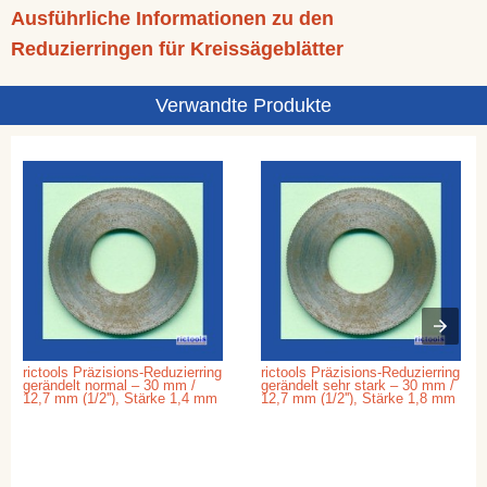
Ausführliche Informationen zu den
Reduzierringen für Kreissägeblätter
Verwandte Produkte
rictools Präzisions-Reduzierring
rictools Präzisions-Reduzierring
gerändelt normal – 30 mm /
gerändelt sehr stark – 30 mm /
12,7 mm (1/2''), Stärke 1,4 mm
12,7 mm (1/2''), Stärke 1,8 mm