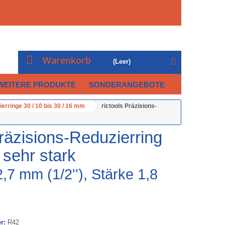
AGB
Datenschutz
Impressum
Sitemap
Warenkorb
(Leer)
WEITERE PRODUKTE
SONDERANGEBOTE
erringe 30 / 10 bis 30 / 16 mm
rictools Präzisions-
Präzisions-Reduzierring
 sehr stark
,7 mm (1/2''), Stärke 1,8
r:
R42