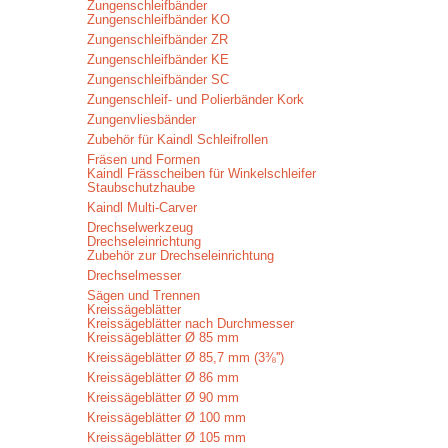
Zungenschleifbänder
Zungenschleifbänder KO
Zungenschleifbänder ZR
Zungenschleifbänder KE
Zungenschleifbänder SC
Zungenschleif- und Polierbänder Kork
Zungenvliesbänder
Zubehör für Kaindl Schleifrollen
Fräsen und Formen
Kaindl Frässcheiben für Winkelschleifer
Staubschutzhaube
Kaindl Multi-Carver
Drechselwerkzeug
Drechseleinrichtung
Zubehör zur Drechseleinrichtung
Drechselmesser
Sägen und Trennen
Kreissägeblätter
Kreissägeblätter nach Durchmesser
Kreissägeblätter Ø 85 mm
Kreissägeblätter Ø 85,7 mm (3⅜'')
Kreissägeblätter Ø 86 mm
Kreissägeblätter Ø 90 mm
Kreissägeblätter Ø 100 mm
Kreissägeblätter Ø 105 mm