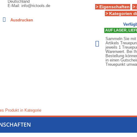
Deutschland
E-Mail: info@rictools.de
> Eigenschaften
>
> Kategorien d
Ausdrucken
Verfügb
AUF LAGER, LIEFE
Sammeln Sie mit
Artikels Treuepun
jeweils 1 Treuepu
Warenwert. Bei Ih
Bestellung könne
in einen Gutschei
Treuepunkt umwa
es Produkt in Kategorie
ENSCHAFTEN