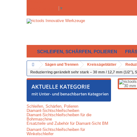
Anmelden
Select Language
▼
SCHLEIFEN, SCHÄRFEN, POLIEREN
FRÄ
Sägen und Trennen
Kreissägeblätter
Reduzi
Reduzierring gerändelt sehr stark – 30 mm / 12,7 mm (1/2''),
AKTUELLE KATEGORIE
mit Unter- und benachbarten Kategorien
Schleifen, Schärfen, Polieren
Diamant-Sichtschleifscheiben
Diamant-Sichtschleifscheiben für die
Bohrmaschine
Ersatzteile und Zubehör für Diamant-Sicht BM
Diamant-Sichtschleifscheiben für
Winkelschleifer