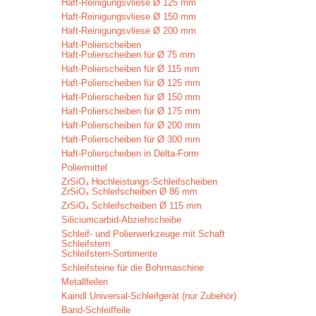
Haft-Reinigungsvliese Ø 125 mm
Haft-Reinigungsvliese Ø 150 mm
Haft-Reinigungsvliese Ø 200 mm
Haft-Polierscheiben
Haft-Polierscheiben für Ø 75 mm
Haft-Polierscheiben für Ø 115 mm
Haft-Polierscheiben für Ø 125 mm
Haft-Polierscheiben für Ø 150 mm
Haft-Polierscheiben für Ø 175 mm
Haft-Polierscheiben für Ø 200 mm
Haft-Polierscheiben für Ø 300 mm
Haft-Polierscheiben in Delta-Form
Poliermittel
ZrSiO₄ Hochleistungs-Schleifscheiben
ZrSiO₄ Schleifscheiben Ø 86 mm
ZrSiO₄ Schleifscheiben Ø 115 mm
Siliciumcarbid-Abziehscheibe
Schleif- und Polierwerkzeuge mit Schaft
Schleifstern
Schleifstern-Sortimente
Schleifsteine für die Bohrmaschine
Metallfeilen
Kaindl Universal-Schleifgerät (nur Zubehör)
Band-Schleiffeile