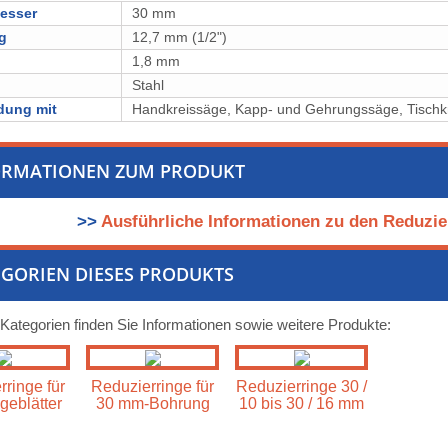
esser
30 mm
g
12,7 mm (1/2")
1,8 mm
l
Stahl
dung mit
Handkreissäge, Kapp- und Gehrungssäge, Tischk
ORMATIONEN ZUM PRODUKT
>>
Ausführliche Informationen zu den Reduzier
GORIEN DIESES PRODUKTS
 Kategorien finden Sie Informationen sowie weitere Produkte:
ringe für
Reduzierringe für
Reduzierringe 30 /
geblätter
30 mm-Bohrung
10 bis 30 / 16 mm