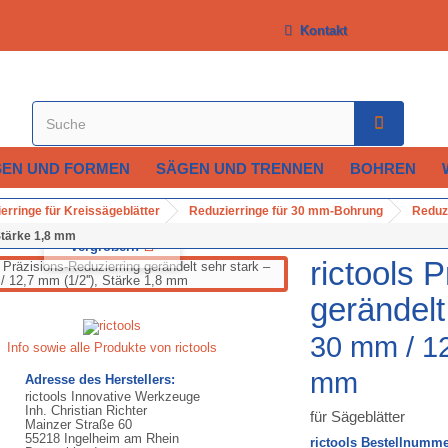
Kontakt
Warenkorb
SEN UND FORMEN
SÄGEN UND TRENNEN
BOHREN
erringe für Kreissägeblätter
Reduzierringe für 30 mm-Bohrung
Reduzi
 Stärke 1,8 mm
Vergrößern
rictools 
gerändelt
30 mm / 12
Info sowie alle Produkte von rictools
mm
Adresse des Herstellers:
rictools Innovative Werkzeuge
Inh. Christian Richter
für Sägeblätter
Mainzer Straße 60
55218 Ingelheim am Rhein
rictools Bestellnumme