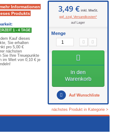
3,49 €
 mehr Informationen
inkl. MwSt.
ieses Produkts
ggf. zzgl. Versandkosten*
auf Lager
arkeit:
RZEIT 1 - 4 TAGE
Menge
 dem Kauf dieses
kte, Sie erhalten
nkt pro 5,00 €
rer nächsten
n Sie Ihre Treuepunkte
n im Wert von 0,10 € je
ndeln!
In den
Warenkorb
Auf Wunschliste
nächstes Produkt in Kategorie >