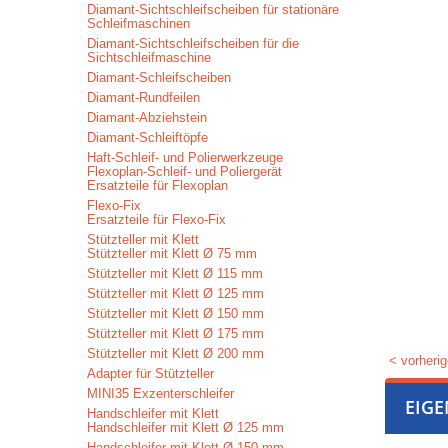
Diamant-Sichtschleifscheiben für stationäre
Schleifmaschinen
Diamant-Sichtschleifscheiben für die
Sichtschleifmaschine
Diamant-Schleifscheiben
Diamant-Rundfeilen
Diamant-Abziehstein
Diamant-Schleiftöpfe
Haft-Schleif- und Polierwerkzeuge
Flexoplan-Schleif- und Poliergerät
Ersatzteile für Flexoplan
Flexo-Fix
Ersatzteile für Flexo-Fix
Stützteller mit Klett
Stützteller mit Klett Ø 75 mm
Stützteller mit Klett Ø 115 mm
Stützteller mit Klett Ø 125 mm
Stützteller mit Klett Ø 150 mm
Stützteller mit Klett Ø 175 mm
Stützteller mit Klett Ø 200 mm
< vorherig
Adapter für Stützteller
MINI35 Exzenterschleifer
EIG
Handschleifer mit Klett
Handschleifer mit Klett Ø 125 mm
Handschleifer mit Klett Ø 150 mm