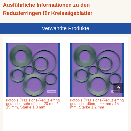
Ausführliche Informationen zu den
Reduzierringen für Kreissägeblätter
Verwandte Produkte
rictools Präzisions-Reduzierring
rictools Präzisions-Reduzierring
gerändelt sehr dünn – 20 mm /
gerändelt dünn – 20 mm / 15
15 mm, Stärke 1,0 mm
mm, Stärke 1,2 mm