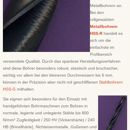
Metallbohrern an.
Bei den
rollgewalzten
Metallbohrern
HSS-R
handelt es
sich um die
einfachste im
Profibereich
verwendete Qualität. Durch das spanlose Herstellungsverfahren
sind diese Bohrer besonders robust, elastisch und bruchsicher,
wichtig vor allem bei den kleineren Durchmessern bis 6 mm,
können in der Präzision aber nicht mit geschliffenen
Stahlbohrern
HSS-G
mithalten.
Sie eignen sich besonders für den Einsatz mit
handgeführten Bohrmaschinen zum Bohren in
normale, legierte und unlegierte Stähle bis 800
N/mm² Zugfestigkeit / 250 HV (Vickershärte) / 240
HB (Brinellhärte), Nichteisenmetalle, Gußeisen und