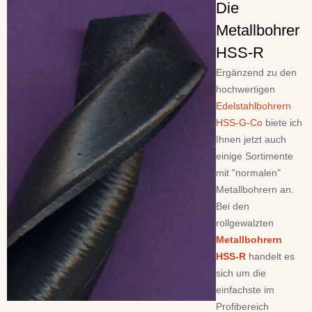
Die
Metallbohrer
HSS-R
Ergänzend zu den
hochwertigen
Edelstahlbohrern
HSS-G-Co
biete ich
Ihnen jetzt auch
einige Sortimente
mit "normalen"
Metallbohrern an.
Bei den
rollgewalzten
Metallbohrern
HSS-R
handelt es
sich um die
einfachste im
Profibereich