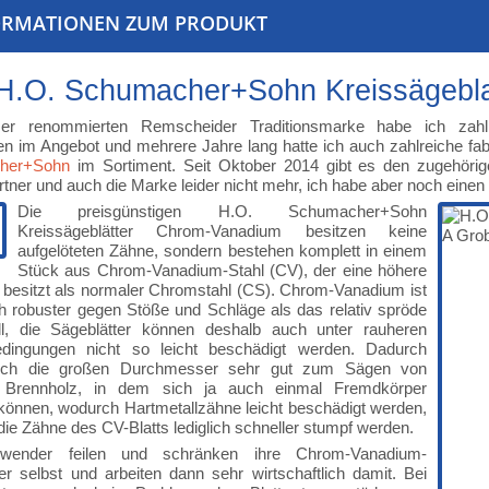
ORMATIONEN ZUM PRODUKT
H.O. Schumacher+Sohn Kreissägebl
er renommierten Remscheider Traditionsmarke habe ich zahlr
n im Angebot und mehrere Jahre lang hatte ich auch zahlreiche fa
her+Sohn
im Sortiment. Seit Oktober 2014 gibt es den zugehörigen
artner und auch die Marke leider nicht mehr, ich habe aber noch eine
Die preisgünstigen H.O. Schumacher+Sohn
Kreissägeblätter Chrom-Vanadium besitzen keine
aufgelöteten Zähne, sondern bestehen komplett in einem
Stück aus Chrom-Vanadium-Stahl (CV), der eine höhere
 besitzt als normaler Chromstahl (CS). Chrom-Vanadium ist
h robuster gegen Stöße und Schläge als das relativ spröde
ll, die Sägeblätter können deshalb auch unter rauheren
edingungen nicht so leicht beschädigt werden. Dadurch
sich die großen Durchmesser sehr gut zum Sägen von
 Brennholz, in dem sich ja auch einmal Fremdkörper
können, wodurch Hartmetallzähne leicht beschädigt werden,
ie Zähne des CV-Blatts lediglich schneller stumpf werden.
nwender feilen und schränken ihre Chrom-Vanadium-
er selbst und arbeiten dann sehr wirtschaftlich damit. Bei