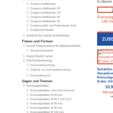
In diesen
Zungenschleifbänder
Zungenschleifbänder KO
Zungenschleifbänder ZR
Kreissäg
Zungenschleifbänder KE
190 mm
Zungenschleifbänder SC
Zungenschleif- und Polierbänder Kork
Zungenvliesbänder
Zubehör für Kaindl Schleifrollen
ZUB
Fräsen und Formen
Kaindl Frässcheiben für Winkelschleifer
Staubschutzhaube
Kaindl Multi-Carver
Drechselwerkzeug
Drechseleinrichtung
Schärfen
Zubehör zur Drechseleinrichtung
Vanadiu
Drechselmesser
Kreissäg
Sägen und Trennen
Ø über 150
Kreissägeblätter
10,
Kreissägeblätter nach Durchmesser
ggf. zz
Kreissägeblätter Ø 85 mm
ni
Kreissägeblätter Ø 85,7 mm (3⅜'')
Kreissägeblätter Ø 86 mm
Kreissägeblätter Ø 90 mm
Kreissägeblätter Ø 100 mm