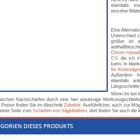
ebenfalls me
einzelne Blätt
Eine Alternat
Unterschied z
größer ist a
antihaftbesc
Chrom-Vanad
CV
, die ich 
kann. In blan
für Kreissäge
Außerdem ha
ebenfalls ant
Längsschnitte 
Wenn Ihr bei 
ischen Nachschärfen durch eine hier ansässige Werkzeugschleifere
 Preise finden Sie im Abschnitt
Zubehör
. Ausführlicher, auch zur Mögl
einer Seite zum
Schärfen von Sägeblättern
, dort finden Sie auch die
GORIEN DIESES PRODUKTS