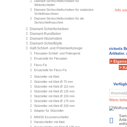
Diamant-Sichtschleifscheiben für
Winkelschleifer
Diamant-Sichtschleifscheiben für stationäre
Info s
Schleifmaschinen
Diamant-Sichtschleifscheiben für die
Sichtschleifmaschine
Diamant-Schleifscheiben
Diamant-Rundfeilen
Diamant-Abziehstein
Diamant-Schleiftöpfe
Haft-Schleif- und Polierwerkzeuge
rictools 
Artikelnr. 
Flexoplan-Schleif- und Poliergerät
Ersatzteile für Flexoplan
> Eigens
Flexo-Fix
> K
Ersatzteile für Flexo-Fix
Stützteller mit Klett
Stützteller mit Klett Ø 75 mm
Verfügb
Stützteller mit Klett Ø 115 mm
Stützteller mit Klett Ø 125 mm
Stützteller mit Klett Ø 150 mm
Wenn liefer
Stützteller mit Klett Ø 175 mm
Stützteller mit Klett Ø 200 mm
Adapter für Stützteller
Samm
MINI35 Exzenterschleifer
Arti
Handschleifer mit Klett
enth