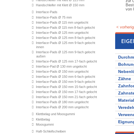
Handschleifer mit Klett Ø 125 mm
zur 
Best
Handschleifer mit Klett Ø 150 mm
von
Interface-Pads
Interface-Pads Ø 75 mm
Interface-Pads Ø 115 mm ungelocht
< vorherig
Interface-Pads Ø 115 mm 8-fach gelocht
Interface-Pads Ø 125 mm ungelocht
Interface-Pads Ø 125 mm 8-fach gelocht
EIG
Interface-Pads Ø 125 mm 9-fach gelocht
innen
Interface-Pads Ø 125 mm 9-fach gelocht
außen
Durchm
Interface-Pads Ø 125 mm 17-fach gelocht
Bohrun
Interface-Pad Ø 130 mm ungelocht
Nebenl
Interface-Pads Ø 150 mm ungelocht
Interface-Pads Ø 150 mm 6-fach gelocht
Zähne
Interface-Pads Ø 150 mm 9-fach gelocht
Zahnfo
Interface-Pads Ø 150 mm 15-fach gelocht
Interface-Pads Ø 150 mm 17-fach gelocht
Zahnst
Interface-Pads Ø 150 mm 21-fach gelocht
Materia
Interface-Pads Ø 180 mm ungelocht
Verede
Interface-Pads Ø 200 mm ungelocht
Klettbelag und Moosgummi
Verwen
Klettbelag
Eignung
Moosgummi
Haft-Schleifscheiben