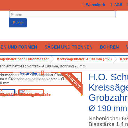
Warenkorb
AGB
Suche
SEN UND FORMEN
SÄGEN UND TRENNEN
BOHREN
ägeblätter nach Durchmesser
Kreissägeblätter Ø 190 mm (7½'')
Krei
hn antihaftbeschichtet – Ø 190 mm, Bohrung 20 mm
Vergrößern
H.O. Sc
ANGEBOT
Kreissäg
Grobzahn 
Ø 190 mm
Nebenlöcher 6
Blattstärke 1,4