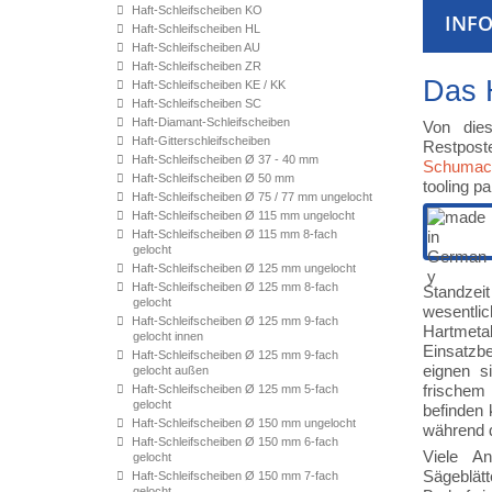
Haft-Schleifscheiben KO
INF
Haft-Schleifscheiben HL
Haft-Schleifscheiben AU
Haft-Schleifscheiben ZR
Das 
Haft-Schleifscheiben KE / KK
Haft-Schleifscheiben SC
Haft-Diamant-Schleifscheiben
Von dies
Haft-Gitterschleifscheiben
Restposte
Haft-Schleifscheiben Ø 37 - 40 mm
Schumac
Haft-Schleifscheiben Ø 50 mm
tooling p
Haft-Schleifscheiben Ø 75 / 77 mm ungelocht
Haft-Schleifscheiben Ø 115 mm ungelocht
Haft-Schleifscheiben Ø 115 mm 8-fach
gelocht
Haft-Schleifscheiben Ø 125 mm ungelocht
Haft-Schleifscheiben Ø 125 mm 8-fach
Standzeit
gelocht
wesentlic
Haft-Schleifscheiben Ø 125 mm 9-fach
Hartmeta
gelocht innen
Einsatzb
Haft-Schleifscheiben Ø 125 mm 9-fach
eignen 
gelocht außen
frischem
Haft-Schleifscheiben Ø 125 mm 5-fach
gelocht
befinden 
Haft-Schleifscheiben Ø 150 mm ungelocht
während d
Haft-Schleifscheiben Ø 150 mm 6-fach
Viele A
gelocht
Sägeblätt
Haft-Schleifscheiben Ø 150 mm 7-fach
gelocht