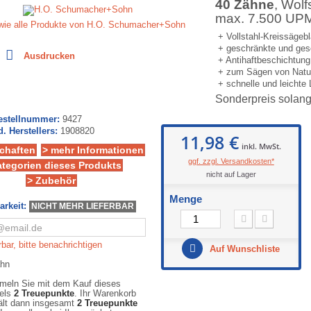
40 Zähne
, Wol
max. 7.500 UP
owie alle Produkte von H.O. Schumacher+Sohn
+ Vollstahl-Kreissäge
+ geschränkte und ges
Ausdrucken
+ Antihaftbeschichtun
+ zum Sägen von Natu
+ schnelle und leichte
Sonderpreis solang
Bestellnummer:
9427
d. Herstellers:
1908820
11,98 €
inkl. MwSt.
chaften
> mehr Informationen
ggf. zzgl. Versandkosten*
ategorien dieses Produkts
nicht auf Lager
> Zubehör
Menge
arkeit:
NICHT MEHR LIEFERBAR
bar, bitte benachrichtigen
Auf Wunschliste
eln Sie mit dem Kauf dieses
kels
2
Treuepunkte
. Ihr Warenkorb
ält dann insgesamt
2
Treuepunkte