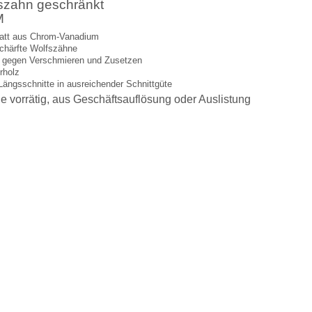
fszahn geschränkt
M
blatt aus Chrom-Vanadium
chärfte Wolfszähne
g gegen Verschmieren und Zusetzen
rholz
 Längsschnitte in ausreichender Schnittgüte
e vorrätig, aus Geschäftsauflösung oder Auslistung