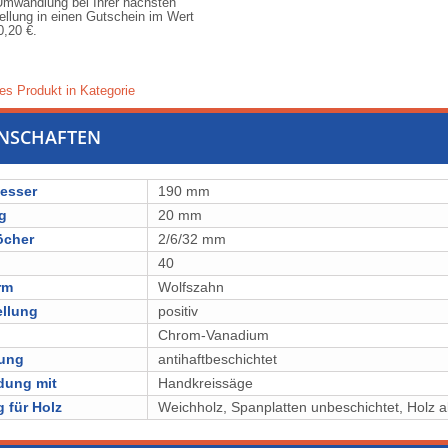
Umwandlung bei Ihrer nächsten
ellung in einen Gutschein im Wert
0,20 €
.
es Produkt in Kategorie
ENSCHAFTEN
esser
190 mm
g
20 mm
öcher
2/6/32 mm
40
rm
Wolfszahn
ellung
positiv
l
⁠⁠⁠⁠Chrom-Vanadium
lung
antihaftbeschichtet
dung mit
Handkreissäge
 für Holz
⁠Weichholz, ⁠⁠⁠⁠⁠⁠⁠⁠Spanplatten unbeschichtet, Holz a