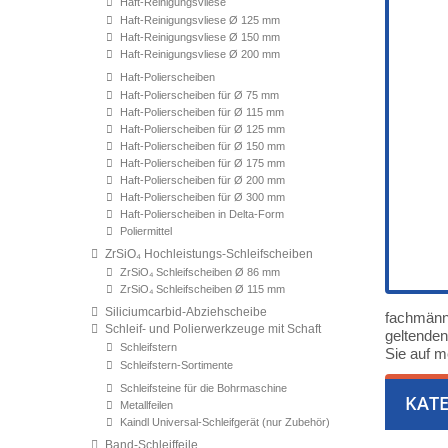
Haft-Reinigungsvliese
Haft-Reinigungsvliese Ø 125 mm
Haft-Reinigungsvliese Ø 150 mm
Haft-Reinigungsvliese Ø 200 mm
Haft-Polierscheiben
Haft-Polierscheiben für Ø 75 mm
Haft-Polierscheiben für Ø 115 mm
Haft-Polierscheiben für Ø 125 mm
Haft-Polierscheiben für Ø 150 mm
Haft-Polierscheiben für Ø 175 mm
Haft-Polierscheiben für Ø 200 mm
Haft-Polierscheiben für Ø 300 mm
Haft-Polierscheiben in Delta-Form
Poliermittel
ZrSiO₄ Hochleistungs-Schleifscheiben
ZrSiO₄ Schleifscheiben Ø 86 mm
ZrSiO₄ Schleifscheiben Ø 115 mm
Siliciumcarbid-Abziehscheibe
fachmänn
Schleif- und Polierwerkzeuge mit Schaft
geltenden
Schleifstern
Sie auf m
Schleifstern-Sortimente
Schleifsteine für die Bohrmaschine
KATE
Metallfeilen
Kaindl Universal-Schleifgerät (nur Zubehör)
Band-Schleiffeile