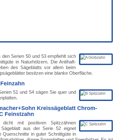
s den Serien 50 und 53 empfiehlt sich
ttgüte in Naturhölzern. Die Antihaft-
leben des Sägeblatts vor allem beim
psägeblätter besitzen eine blanke Oberfläche.
 Feinzahn
 Serien 51 und 54 sägen Sie quer und
nplatten.
macher+Sohn Kreissägeblatt Chrom-
C Feinstzahn
 dicht mit positiven Spitzzähnen
 Sägeblatt aus der Serie 52 eignet
te Querschnitte in guter Schnittgüte in
 Naturhölzer, dünne Spanplatten und Sperrhölzer. Es ist