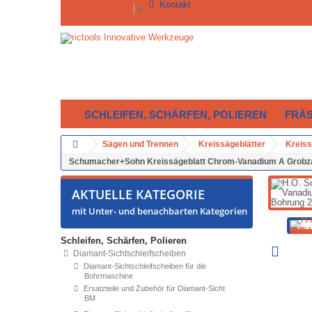
Kontakt
Select Language
▼
SCHLEIFEN, SCHÄRFEN, POLIEREN
FRÄ
Sägen und Trennen
Kreissägeblätter
Kreiss
Schumacher+Sohn Kreissägeblatt Chrom-Vanadium A Grobza
AKTUELLE KATEGORIE
mit Unter- und benachbarten Kategorien
Schleifen, Schärfen, Polieren
Diamant-Sichtschleifscheiben
Diamant-Sichtschleifscheiben für die
Bohrmaschine
Ersatzteile und Zubehör für Diamant-Sicht
BM