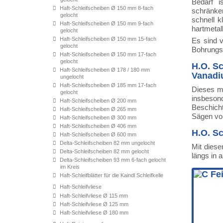
Bedarf i
Haft-Schleifscheiben Ø 150 mm 8-fach
schränke
gelocht
schnell 
Haft-Schleifscheiben Ø 150 mm 9-fach
hartmetal
gelocht
Haft-Schleifscheiben Ø 150 mm 15-fach
Es sind 
gelocht
Bohrungsv
Haft-Schleifscheiben Ø 150 mm 17-fach
gelocht
H.O. S
Haft-Schleifscheiben Ø 178 / 180 mm
Vanadi
ungelocht
Haft-Schleifscheiben Ø 185 mm 17-fach
Dieses mi
gelocht
insbesond
Haft-Schleifscheiben Ø 200 mm
Beschich
Haft-Schleifscheiben Ø 265 mm
Sägen von
Haft-Schleifscheiben Ø 300 mm
Haft-Schleifscheiben Ø 406 mm
H.O. S
Haft-Schleifscheiben Ø 600 mm
Delta-Schleifscheiben 82 mm ungelocht
Mit diese
Delta-Schleifscheiben 82 mm gelocht
längs in 
Delta-Schleifscheiben 93 mm 6-fach gelocht
im Kreis
Haft-Schleifblätter für die Kaindl Schleifkelle
Haft-Schleifvliese
Haft-Schleifvliese Ø 115 mm
Haft-Schleifvliese Ø 125 mm
Haft-Schleifvliese Ø 180 mm