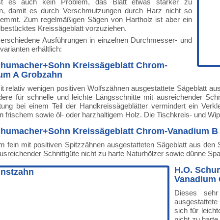
st es auch kein Problem, das Blatt etwas stärker zu
n, damit es durch Verschmutzungen durch Harz nicht so
klemmt. Zum regelmäßigen Sägen von Hartholz ist aber ein
lbestücktes Kreissägeblatt vorzuziehen.
verschiedene Ausführungen in einzelnen Durchmesser- und
arianten erhältlich:
chumacher+Sohn Kreissägeblatt Chrom-
um A Grobzahn
t relativ wenigen positiven Wolfszähnen ausgestattete Sägeblatt au
ere für schnelle und leichte Längsschnitte mit ausreichender Schni
tung bei einem Teil der Handkreissägeblätter vermindert ein Verk
 frischem sowie öl- oder harzhaltigem Holz. Die Tischkreis- und Wip
chumacher+Sohn Kreissägeblatt Chrom-Vanadium B
m fein mit positiven Spitzzähnen ausgestatteten Sägeblatt aus den
ausreichender Schnittgüte nicht zu harte Naturhölzer sowie dünne Spa
H.O. Schu
Vanadium 
Dieses sehr
ausgestattete
sich für leich
nicht zu harte