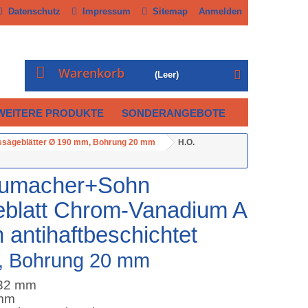
Datenschutz
Impressum
Sitemap
Anmelden
Warenkorb
(Leer)
WEITERE PRODUKTE
SONDERANGEBOTE
ssägeblätter Ø 190 mm, Bohrung 20 mm
H.O.
humacher+Sohn
eblatt Chrom-Vanadium A
antihaftbeschichtet
, Bohrung 20 mm
/32 mm
 mm