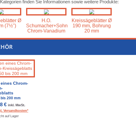
 Kategorien finden Sie Informationen sowie weitere Produkte:
eblätter Ø
H.O.
Kreissägeblätter Ø
 (7½'')
Schumacher+Sohn
190 mm, Bohrung
Chrom-Vanadium
20 mm
EHÖR
 eines Chrom-
m-
eblatts
 bis 200 mm
98 €
inkl. MwSt.
gl. Versandkosten*
cht auf Lager