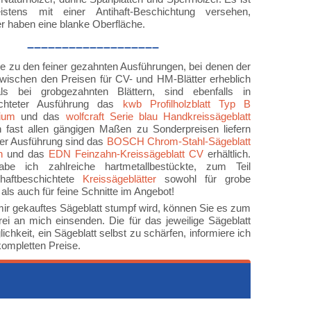
istens mit einer Antihaft-Beschichtung versehen,
er haben eine blanke Oberfläche.
–––––––––––––––––––
ive zu den feiner gezahnten Ausführungen, bei denen der
wischen den Preisen für CV- und HM-Blätter erheblich
ls bei grobgezahnten Blättern, sind ebenfalls in
hichteter Ausführung das
kwb Profilholzblatt Typ B
ium
und das
wolfcraft Serie blau Handkreissägeblatt
in fast allen gängigen Maßen zu Sonderpreisen liefern
ker Ausführung sind das
BOSCH Chrom-Stahl-Sägeblatt
n
und das
EDN Feinzahn-Kreissägeblatt CV
erhältlich.
be ich zahlreiche hartmetallbestückte, zum Teil
ihaftbeschichtete
Kreissägeblätter
sowohl für grobe
als auch für feine Schnitte im Angebot!
mir gekauftes Sägeblatt stumpf wird, können Sie es zum
i an mich einsenden. Die für das jeweilige Sägeblatt
ichkeit, ein Sägeblatt selbst zu schärfen, informiere ich
 kompletten Preise.