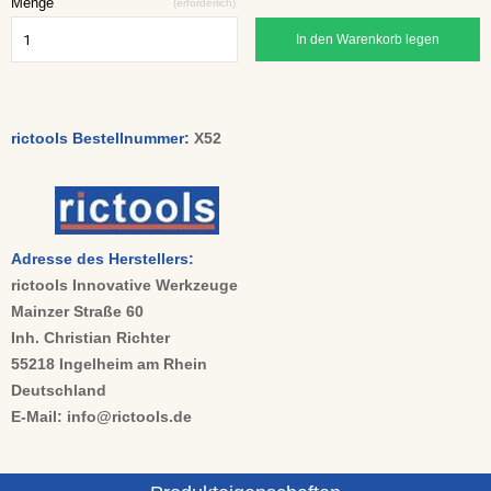
Menge
(erforderlich)
In den Warenkorb legen
rictools Bestellnummer:
X52
Adresse des Herstellers:
rictools Innovative Werkzeuge
Mainzer Straße 60
Inh. Christian Richter
55218 Ingelheim am Rhein
Deutschland
E-Mail: info@rictools.de